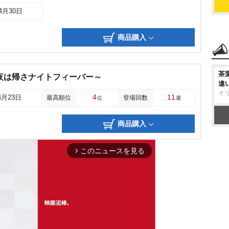
04月30日
商品購入
茶
夜は帰さナイトフィーバー～
違
オ
4
11
4月23日
最高順位
登場回数
位
週
商品購入
このニュースを見る
arrow_forward_ios