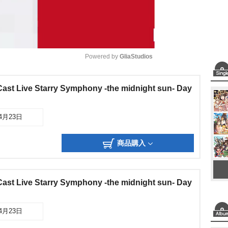
Powered by 
GliaStudios
M
Cast Live Starry Symphony -the midnight sun- Day
u
t
04月23日
e
商品購入
Cast Live Starry Symphony -the midnight sun- Day
04月23日