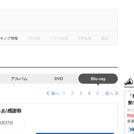
キング情報
TV出演
ドラマ出演
CM出演
歌詞
アルバム
DVD
Blu-ray
1
2
3
4
5
前へ
次へ
「
寮
株
あ!感謝祭
時給
派遣
06月27日
N