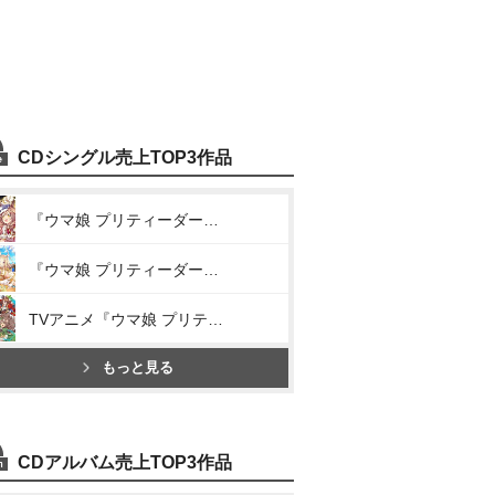
CDシングル売上TOP3作品
『ウマ娘 プリティーダービー』WINNING LIVE 05(We are DREAMERS!!/RUN×RUN!/うまぴょい伝説)
『ウマ娘 プリティーダービー』WINNING LIVE 11(DRAMATIC JOURNEY/Everlasting BEATS/うまぴょい伝説)
TVアニメ『ウマ娘 プリティーダービー Season 3』ANIMATION DERBY Season 3 vol.1「ソシテミンナノ」
もっと見る
CDアルバム売上TOP3作品