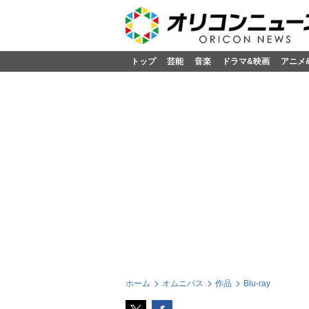
トップ
芸能
音楽
ドラマ&映画
アニメ
ホーム
オムニバス
作品
Blu-ray