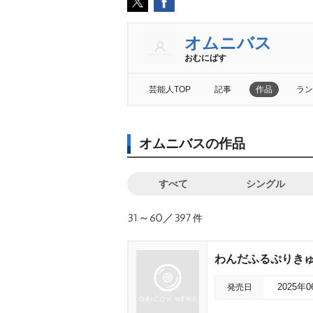
オムニバス
おむにばす
芸能人TOP
記事
作品
ラン
オムニバスの作品
すべて
シングル
31～60／397
件
わんだふるぷりきゅ
発売日
2025年