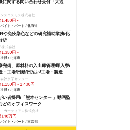
機に関する問い合わせ受付「大通
」
ランスコスモス株式会社
1,450円～
バイト・パート / 北海道
CRや免疫染色などの研究補助業務/化
分析
B株式会社
1,350円～
社員 / 北海道
寮完備」原材料の入出庫管理/即入寮/
造・工場/日勤/日払い/工場・製造
式会社京栄センター
1,150円～1,438円
社員 / 北海道
がい者採用/「熊本センター 」動画監
などのオフィスワーク
ー・ガーディアン株式会社
148万円
バイト・パート / 東京都