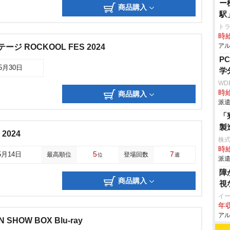
ー
商品購入
駅
ト
時給
アル
ジ ROCKOOL FES 2024
P
05月30日
学
WD
時給
商品購入
派遣
「
製
 2024
株
時給
5
7
5月14日
最高順位
登場回数
位
週
派遣
障
商品購入
視
イ
年収
アル
AN SHOW BOX Blu-ray