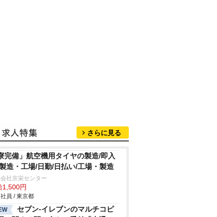
さらに見る
寮完備」航空機用タイヤの製造/即入
/製造・工場/日勤/日払い/工場・製造
式会社京栄センター
1,500円
社員 / 東京都
セブン-イレブンのマルチコピ
EW