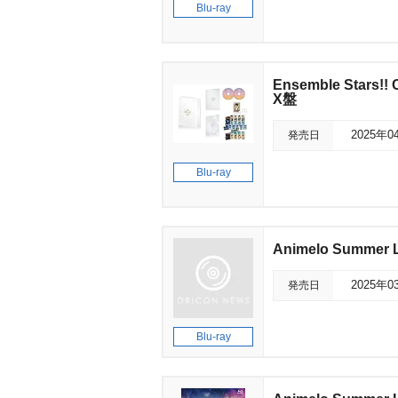
Blu-ray
Ensemble Stars!! 
X盤
発売日
2025年0
Blu-ray
Animelo Summer Li
発売日
2025年0
Blu-ray