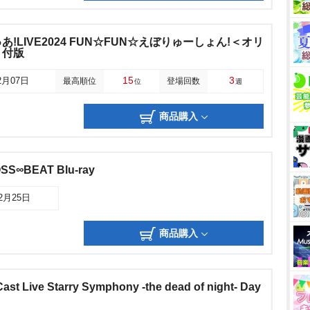
!LIVE2024 FUN☆FUN☆えぼりゅーしょん!＜オリ
＞付版
15
3
2月07日
最高順位
登場回数
位
週
商品購入
SS∞BEAT Blu-ray
12月25日
商品購入
Cast Live Starry Symphony -the dead of night- Day