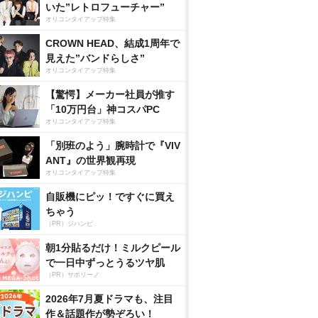
いた”レトロフューチャー”
オリコンタイアップ特集
CROWN HEAD、結成1周年で
見えた”バンドらしさ”
オリコンタイアップ特集
【驚愕】メーカー社員が推す
「10万円台」神コスパPC
オリコンタイアップ特集
「別班のよう」腕時計で『VIV
ANT』の世界観再現
オリコンタイアップ特集
自販機にピッ！ですぐに買え
ちゃう
（PR）ジハンピ
朝1分貼るだけ！ミルクピール
で一日中ずっとうるツヤ肌
（PR）サボリーノ
2026年7月夏ドラマも、注目
作＆話題作が勢ぞろい！