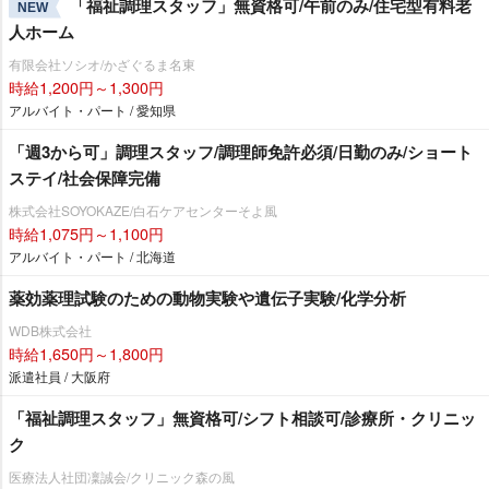
「福祉調理スタッフ」無資格可/午前のみ/住宅型有料老
NEW
人ホーム
有限会社ソシオ/かざぐるま名東
時給1,200円～1,300円
アルバイト・パート / 愛知県
「週3から可」調理スタッフ/調理師免許必須/日勤のみ/ショート
ステイ/社会保障完備
株式会社SOYOKAZE/白石ケアセンターそよ風
時給1,075円～1,100円
アルバイト・パート / 北海道
薬効薬理試験のための動物実験や遺伝子実験/化学分析
WDB株式会社
時給1,650円～1,800円
派遣社員 / 大阪府
「福祉調理スタッフ」無資格可/シフト相談可/診療所・クリニッ
ク
医療法人社団凜誠会/クリニック森の風