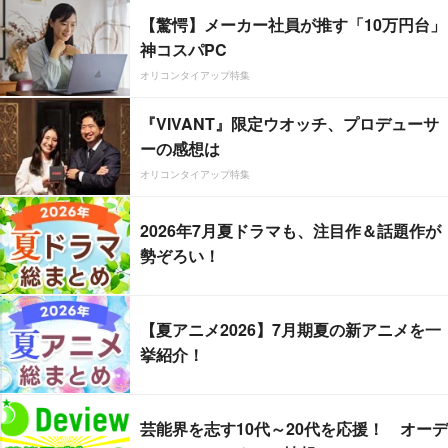
【驚愕】メーカー社員が推す「10万円台」
神コスパPC
オリコンタイアップ特集
『VIVANT』限定ウオッチ、プロデューサ
ーの感想は
オリコンタイアップ特集
2026年7月夏ドラマも、注目作＆話題作が
勢ぞろい！
【夏アニメ2026】7月期夏の新アニメを一
挙紹介！
芸能界を志す10代～20代を応援！ オーデ