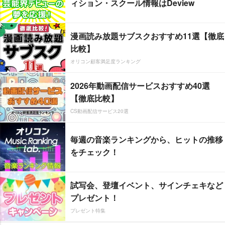
ィション・スクール情報はDeview
漫画読み放題サブスクおすすめ11選【徹底
比較】
オリコン顧客満足度ランキング
2026年動画配信サービスおすすめ40選
【徹底比較】
CS動画配信サービス20選
毎週の音楽ランキングから、ヒットの推移
をチェック！
試写会、登壇イベント、サインチェキなど
プレゼント！
プレゼント特集