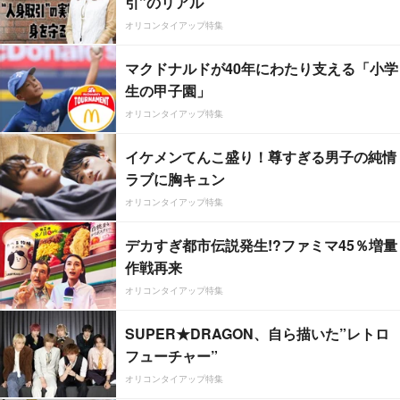
引”のリアル
オリコンタイアップ特集
マクドナルドが40年にわたり支える「小学
生の甲子園」
オリコンタイアップ特集
イケメンてんこ盛り！尊すぎる男子の純情
ラブに胸キュン
オリコンタイアップ特集
デカすぎ都市伝説発生!?ファミマ45％増量
作戦再来
オリコンタイアップ特集
SUPER★DRAGON、自ら描いた”レトロ
フューチャー”
オリコンタイアップ特集