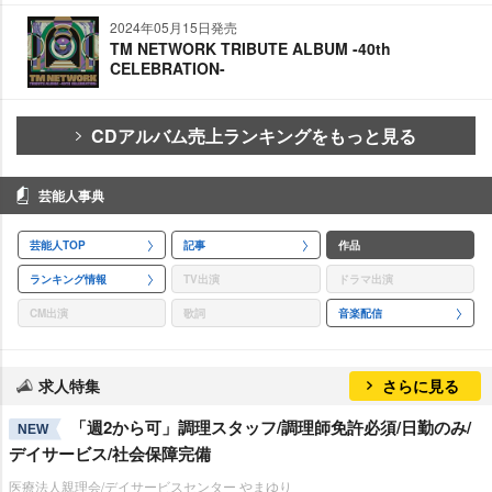
2024年05月15日発売
TM NETWORK TRIBUTE ALBUM -40th
CELEBRATION-
CDアルバム売上ランキングをもっと見る
芸能人事典
芸能人TOP
記事
作品
ランキング情報
TV出演
ドラマ出演
CM出演
歌詞
音楽配信
求人特集
さらに見る
「週2から可」調理スタッフ/調理師免許必須/日勤のみ/
NEW
デイサービス/社会保障完備
医療法人親理会/デイサービスセンター やまゆり