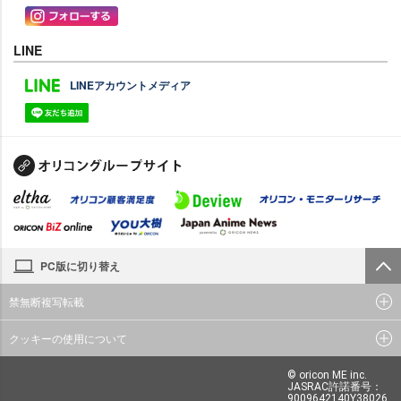
LINE
LINEアカウントメディア
PC版に切り替え
禁無断複写転載
クッキーの使用について
© oricon ME inc.
JASRAC許諾番号：
9009642140Y38026