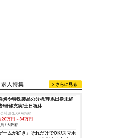
さらに見る
性炭や特殊製品の分析/理系出身未経
者/研修充実/土日祝休
会社BREXA Advan
給20万円～34万円
員 / 大阪府
ゲームが好き」それだけでOK/スマホ