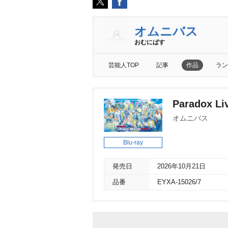
オムニバス
おむにばす
芸能人TOP
記事
作品
ラン
Paradox Li
オムニバス
Blu-ray
発売日
2026年10月21日
品番
EYXA-15026/7