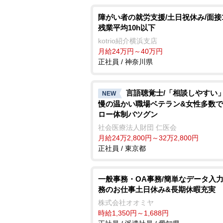
障がい者の就労支援/土日祝休み/面接1
残業平均10h以下
kotrio紹介横浜支店
月給24万円～40万円
正社員 / 神奈川県
言語聴覚士/「相談しやすい
NEW
慢の温かい職場ベテラン&女性多数
ロー体制バツグン
社会医療法人財団 仁医会
月給24万2,800円～32万2,800円
正社員 / 東京都
一般事務・OA事務/簡単なデータ入
務のお仕事土日休み&長期休暇充実
株式会社オオミヤ
時給1,350円～1,688円