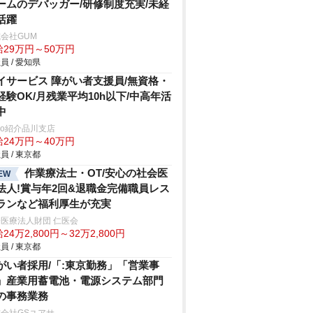
ームのデバッガー/研修制度充実/未経
活躍
会社GUM
給29万円～50万円
員 / 愛知県
イサービス 障がい者支援員/無資格・
経験OK/月残業平均10h以下/中高年活
中
trio紹介品川支店
給24万円～40万円
員 / 東京都
作業療法士・OT/安心の社会医
EW
法人!賞与年2回&退職金完備職員レス
ランなど福利厚生が充実
医療法人財団 仁医会
24万2,800円～32万2,800円
員 / 東京都
がい者採用/「:東京勤務」「営業事
」産業用蓄電池・電源システム部門
の事務業務