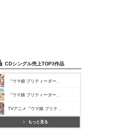
CDシングル売上TOP3作品
『ウマ娘 プリティーダービー』WINNING LIVE 05(We are DREAMERS!!/RUN×RUN!/うまぴょい伝説)
『ウマ娘 プリティーダービー』WINNING LIVE 11(DRAMATIC JOURNEY/Everlasting BEATS/うまぴょい伝説)
TVアニメ『ウマ娘 プリティーダービー Season 3』ANIMATION DERBY Season 3 vol.1「ソシテミンナノ」
もっと見る