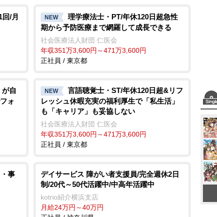
回/月
理学療法士・PT/年休120日超急性
NEW
期から予防医療まで網羅して成長できる
社会医療法人財団 仁医会
年収351万3,600円～471万3,600円
正社員 / 東京都
」が自
言語聴覚士・ST/年休120日超&リフ
NEW
でフォ
レッシュ休暇充実の福利厚生で「私生活」
も「キャリア」も妥協しない
社会医療法人財団 仁医会
年収351万3,600円～471万3,600円
正社員 / 東京都
力・事
デイサービス 障がい者支援員/完全週休2日
制/20代～50代活躍中/中高年活躍中
kotrio紹介横浜支店
月給24万円～40万円