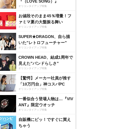
『（LOVE SONG）』
オリコンタイアップ特集
お値段そのまま45％増量！フ
ァミマ夏の大盤振る舞い
オリコンタイアップ特集
SUPER★DRAGON、自ら描
いた”レトロフューチャー”
オリコンタイアップ特集
CROWN HEAD、結成1周年で
見えた”バンドらしさ”
オリコンタイアップ特集
【驚愕】メーカー社員が推す
「10万円台」神コスパPC
オリコンタイアップ特集
一番似合う登場人物は…『VIV
ANT』限定ウオッチ
オリコンタイアップ特集
自販機にピッ！ですぐに買え
ちゃう