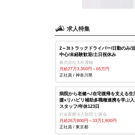
求人特集
2～3tトラックドライバー/日勤のみ/
中心/未経験歓迎/土日祝休み
株式会社大松運輸
月給27万3,350円～65万円
正社員 / 神奈川県
病院から老健へ!在宅復帰を支える生
援×リハビリ補助多職種連携を学ぶ入
スタッフ/年休123日
社会医療法人財団 仁医会
月給26万800円～33万1,800円
正社員 / 東京都