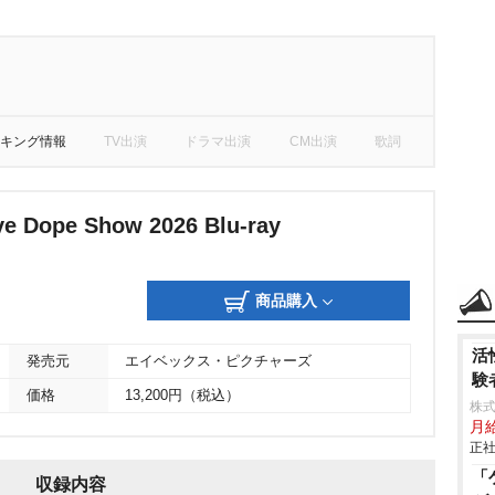
キング情報
TV出演
ドラマ出演
CM出演
歌詞
ve Dope Show 2026 Blu-ray
商品購入
活
発売元
エイベックス・ピクチャーズ
験
価格
13,200円（税込）
株式
月
正社
「
収録内容