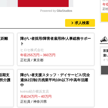
株式
年収
正社
Powered by 
GliaStudios
求人検索
M
u
t
近距離
障がい者採用/障害者雇用枠/人事総務サポー
ト
e
ヒロセ株式会社
茶
年収255万円～360万円
違
正社員 / 東京都
オ
活期支
障がい者支援スタッフ・デイサービス/完全
所介護
週休2日制/月残業平均10h以下/中高年活躍
中
kotrio紹介横浜支店
月給24万円～40万円
正社員 / 神奈川県