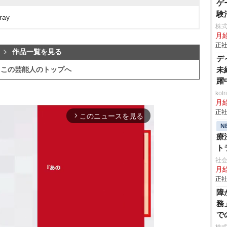
ゲ
験
ray
株式
月
正社
作品一覧を見る
デ
未
この芸能人のトップへ
躍
ko
月
正社
このニュースを見る
arrow_forward_ios
N
療
ト
社会
月給
正社
障
務
で