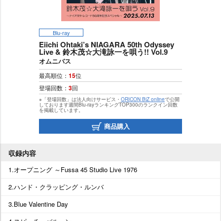
Blu-ray
Eiichi Ohtaki’s NIAGARA 50th Odyssey
Live & 鈴木茂☆大滝詠一を唄う!! Vol.9
オムニバス
最高順位：
15
位
登場回数：
3
回
※「登場回数」は法人向けサービス・
ORICON BiZ online
で公開
しております週間Blu-rayランキングTOP300のランクイン回数
を掲載しています。
商品購入
収録内容
1.オープニング ～Fussa 45 Studio Live 1976
2.ハンド・クラッピング・ルンバ
3.Blue Valentine Day