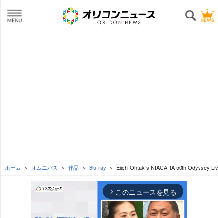
ホーム
オムニバス
作品
Blu-ray
Eiichi Ohtaki’s NIAGARA 50th Odyss
このニュースを見る
arrow_forward_ios