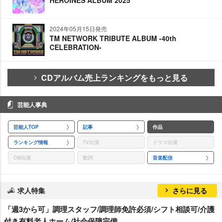
HEROINES ALBUM 2025
2024年05月15日発売
TM NETWORK TRIBUTE ALBUM -40th
CELEBRATION-
CDアルバム売上ランキングをもっと見る
芸能人事典
芸能人TOP
記事
作品
ランキング情報
TV出演
ドラマ出演
CM出演
歌詞
音楽配信
求人特集
さらに見る
「週3から可」調理スタッフ/調理師免許必須/シフト相談可/介護
付き有料老人ホーム/社会保障完備