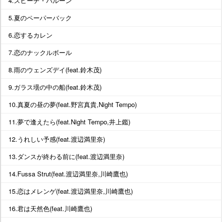
4.スピーチ・バルーン
5.夏のペーパーバック
6.恋するカレン
7.恋のナックルボール
8.雨のウェンズデイ(feat.鈴木茂)
9.ガラス壜の中の船(feat.鈴木茂)
10.真夏の昼の夢(feat.野宮真貴,Night Tempo)
11.夢で逢えたら(feat.Night Tempo,井上鑑)
12.うれしい予感(feat.渡辺満里奈)
13.ダンスが終わる前に(feat.渡辺満里奈)
14.Fussa Strut(feat.渡辺満里奈,川崎鷹也)
15.恋はメレンゲ(feat.渡辺満里奈,川崎鷹也)
16.君は天然色(feat.川崎鷹也)