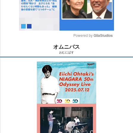
Powered by 
GliaStudios
オムニバス
M
おむにばす
u
t
e