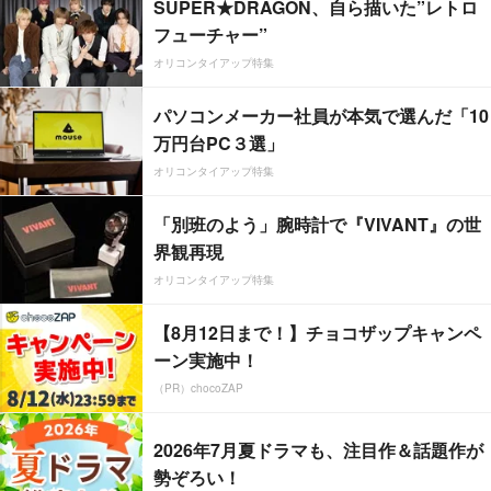
SUPER★DRAGON、自ら描いた”レトロ
フューチャー”
オリコンタイアップ特集
パソコンメーカー社員が本気で選んだ「10
万円台PC３選」
オリコンタイアップ特集
「別班のよう」腕時計で『VIVANT』の世
界観再現
オリコンタイアップ特集
【8月12日まで！】チョコザップキャンペ
ーン実施中！
（PR）chocoZAP
2026年7月夏ドラマも、注目作＆話題作が
勢ぞろい！