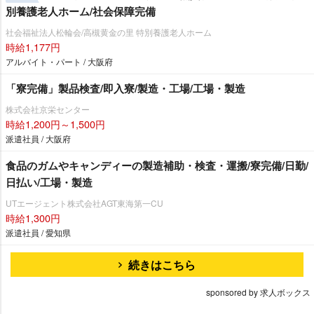
別養護老人ホーム/社会保障完備
社会福祉法人松輪会/高槻黄金の里 特別養護老人ホーム
時給1,177円
アルバイト・パート / 大阪府
「寮完備」製品検査/即入寮/製造・工場/工場・製造
株式会社京栄センター
時給1,200円～1,500円
派遣社員 / 大阪府
食品のガムやキャンディーの製造補助・検査・運搬/寮完備/日勤/
日払い/工場・製造
UTエージェント株式会社AGT東海第一CU
時給1,300円
派遣社員 / 愛知県
続きはこちら
sponsored by 求人ボックス