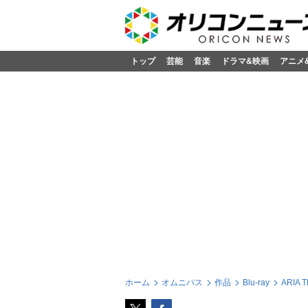
トップ
芸能
音楽
ドラマ&映画
アニメ
ホーム
オムニバス
作品
Blu-ray
ARIA