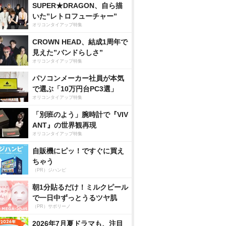
SUPER★DRAGON、自ら描
いた”レトロフューチャー”
オリコンタイアップ特集
CROWN HEAD、結成1周年で
見えた”バンドらしさ”
オリコンタイアップ特集
パソコンメーカー社員が本気
で選ぶ「10万円台PC3選」
オリコンタイアップ特集
「別班のよう」腕時計で『VIV
ANT』の世界観再現
オリコンタイアップ特集
自販機にピッ！ですぐに買え
ちゃう
（PR）ジハンピ
朝1分貼るだけ！ミルクピール
で一日中ずっとうるツヤ肌
（PR）サボリーノ
2026年7月夏ドラマも、注目