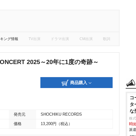
キング情報
TV出演
ドラマ出演
CM出演
歌詞
 CONCERT 2025～20年に1度の奇跡～
商品購入
コ
タ
な
発売元
SHOCHIKU RECORDS
株
価格
13,200円（税込）
時給
派遣