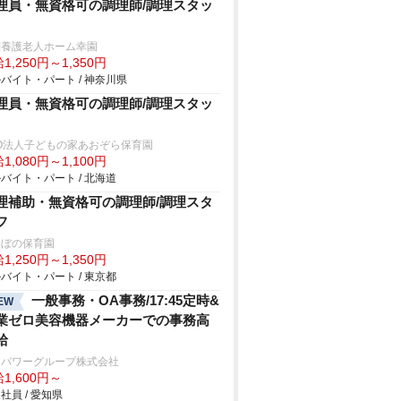
理員・無資格可の調理師/調理スタッ
別養護老人ホーム幸園
1,250円～1,350円
バイト・パート / 神奈川県
理員・無資格可の調理師/調理スタッ
O法人子どもの家あおぞら保育園
1,080円～1,100円
バイト・パート / 北海道
理補助・無資格可の調理師/調理スタ
フ
けぼの保育園
1,250円～1,350円
バイト・パート / 東京都
一般事務・OA事務/17:45定時&
EW
業ゼロ美容機器メーカーでの事務高
給
ンパワーグループ株式会社
1,600円～
社員 / 愛知県