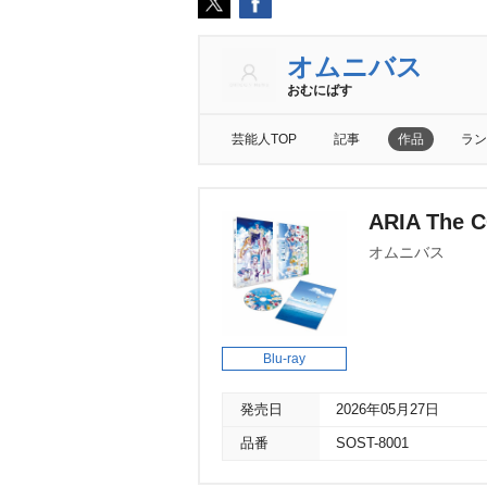
オムニバス
おむにばす
芸能人TOP
記事
作品
ラン
ARIA The
オムニバス
Blu-ray
発売日
2026年05月27日
品番
SOST-8001