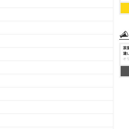
茶
違
オ