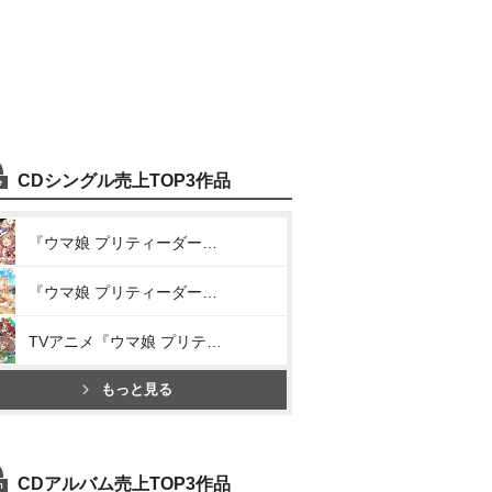
CDシングル売上TOP3作品
『ウマ娘 プリティーダービー』WINNING LIVE 05(We are DREAMERS!!/RUN×RUN!/うまぴょい伝説)
『ウマ娘 プリティーダービー』WINNING LIVE 11(DRAMATIC JOURNEY/Everlasting BEATS/うまぴょい伝説)
TVアニメ『ウマ娘 プリティーダービー Season 3』ANIMATION DERBY Season 3 vol.1「ソシテミンナノ」
もっと見る
CDアルバム売上TOP3作品