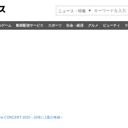
ニュース・特集
&ゲーム
動画配信サービス
スポーツ
社会・経済
グルメ
ビューティ
ラ
 The CONCERT 2025～20年に1度の奇跡～