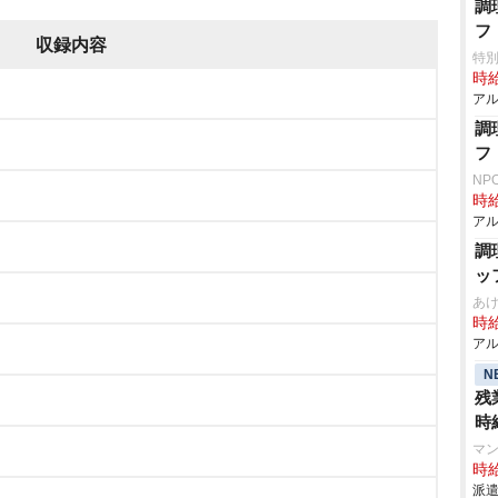
調
フ
収録内容
特
時給
アル
調
フ
NP
時給
アル
調
ッ
あ
時給
アル
N
残
時
マ
時給
派遣