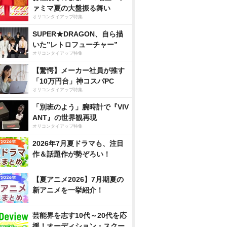
ァミマ夏の大盤振る舞い
オリコンタイアップ特集
SUPER★DRAGON、自ら描
いた”レトロフューチャー”
オリコンタイアップ特集
【驚愕】メーカー社員が推す
「10万円台」神コスパPC
オリコンタイアップ特集
「別班のよう」腕時計で『VIV
ANT』の世界観再現
オリコンタイアップ特集
2026年7月夏ドラマも、注目
作＆話題作が勢ぞろい！
【夏アニメ2026】7月期夏の
新アニメを一挙紹介！
芸能界を志す10代～20代を応
援！オーディション・スクー