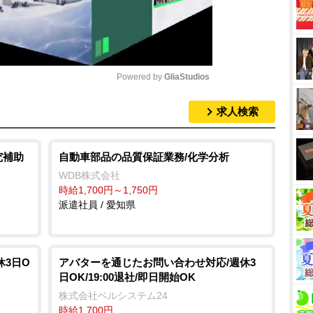
Powered by 
GliaStudios
求人検索
M
u
t
究補助
自動車部品の品質保証業務/化学分析
e
WDB株式会社
時給1,700円～1,750円
派遣社員 / 愛知県
休3日O
アバターを通じたお問い合わせ対応/週休3
日OK/19:00退社/即日開始OK
株式会社ベルシステム24
時給1,700円