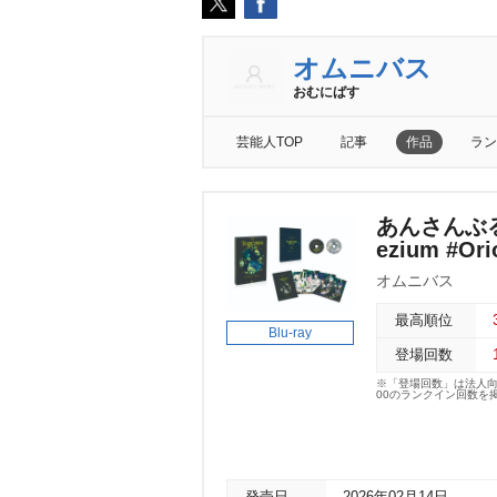
オムニバス
おむにばす
芸能人TOP
記事
作品
ラン
あんさんぶるスタ
ezium #Ori
オムニバス
最高順位
Blu-ray
登場回数
※「登場回数」は法人
00のランクイン回数を