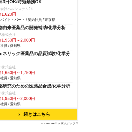
休3日OK/時短勤務OK
会社ベルシステム24
1,620円
バイト・パート / 契約社員 / 東京都
物由来医薬品の開発補助/化学分析
B株式会社
1,950円～2,000円
社員 / 愛知県
ェネリック医薬品の品質試験/化学分
B株式会社
1,650円～1,750円
社員 / 愛知県
薬研究のための医薬品合成/化学分析
B株式会社
1,950円～2,000円
社員 / 愛知県
続きはこちら
sponsored by 求人ボックス