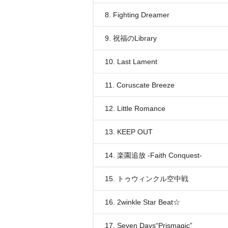
8. Fighting Dreamer
9. 祝福のLibrary
10. Last Lament
11. Coruscate Breeze
12. Little Romance
13. KEEP OUT
14. 楽園追放 -Faith Conquest-
15. トゥウィンクル空中戦
16. 2winkle Star Beat☆
17. Seven Days“Prismagic”