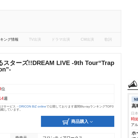
キング情報
TV出演
ドラマ出演
CM出演
歌詞
ーズ!!DREAM LIVE -9th Tour“Trap
on”-
3
位
14
週
N
高
向けサービス・
ORICON BiZ online
で公開しております週間Blu-rayランキングTOP3
掲載しています。
日
時給
商品購入
アル
ホ