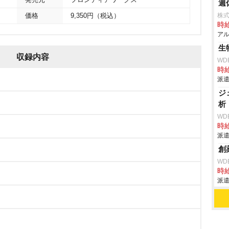
発売元
フロンティアワークス
週
株式
価格
9,350円（税込）
時給
アル
生
収録内容
WD
時給
派遣
ジ
析
WD
時給
派遣
創
WD
時給
派遣