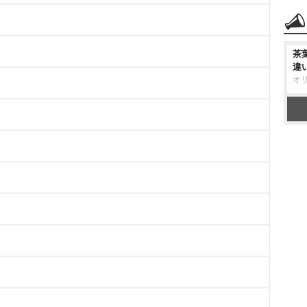
茶
違
オ