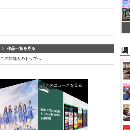
作品一覧を見る
この芸能人のトップへ
このニュースを見る
arrow_forward_ios