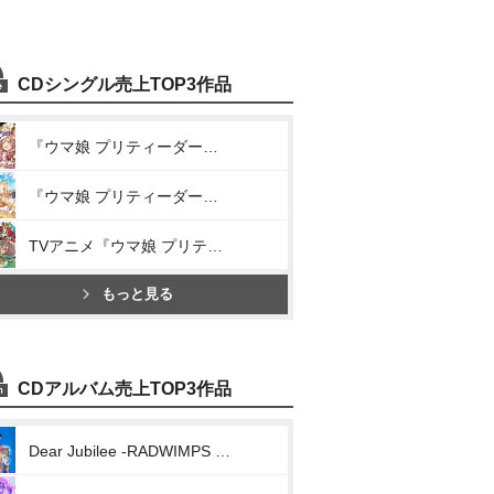
CDシングル売上TOP3作品
『ウマ娘 プリティーダービー』WINNING LIVE 05(We are DREAMERS!!/RUN×RUN!/うまぴょい伝説)
『ウマ娘 プリティーダービー』WINNING LIVE 11(DRAMATIC JOURNEY/Everlasting BEATS/うまぴょい伝説)
TVアニメ『ウマ娘 プリティーダービー Season 3』ANIMATION DERBY Season 3 vol.1「ソシテミンナノ」
もっと見る
CDアルバム売上TOP3作品
Dear Jubilee -RADWIMPS TRIBUTE-