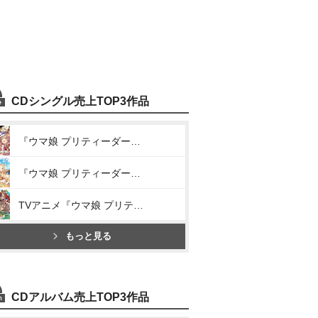
CDシングル売上TOP3作品
『ウマ娘 プリティーダービー』WINNING LIVE 05(We are DREAMERS!!/RUN×RUN!/うまぴょい伝説)
『ウマ娘 プリティーダービー』WINNING LIVE 11(DRAMATIC JOURNEY/Everlasting BEATS/うまぴょい伝説)
TVアニメ『ウマ娘 プリティーダービー Season 3』ANIMATION DERBY Season 3 vol.1「ソシテミンナノ」
もっと見る
CDアルバム売上TOP3作品