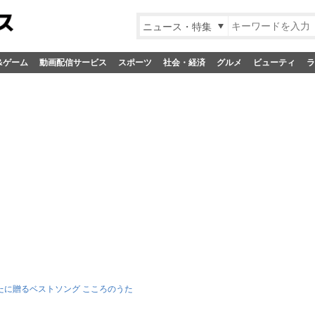
ニュース・特集
&ゲーム
動画配信サービス
スポーツ
社会・経済
グルメ
ビューティ
ラ
たに贈るベストソング こころのうた