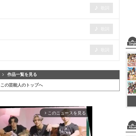
歌詞
歌詞
歌詞
作品一覧を見る
この芸能人のトップへ
このニュースを見る
arrow_forward_ios