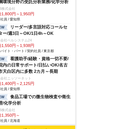
鋼環境分野の受託分析業務/化学分析
B株式会社
1,800円～1,950円
社員 / 愛知県
リーダー/多言語対応コールセ
EW
ター/週3日～OK/1日4h～OK
会社ベルシステム24
1,550円～1,938円
バイト・パート / 契約社員 / 東京都
看護助手/経験・資格一切不要/
EW
院内の日常サポート/日払いOK/名古
市天白区内に多数 2カ月～長期
式会社ニッソーネット
1,400円～2,125円
社員 / 愛知県
食品工場での微生物検査や衛生
EW
理/化学分析
B株式会社
1,350円～
社員 / 北海道