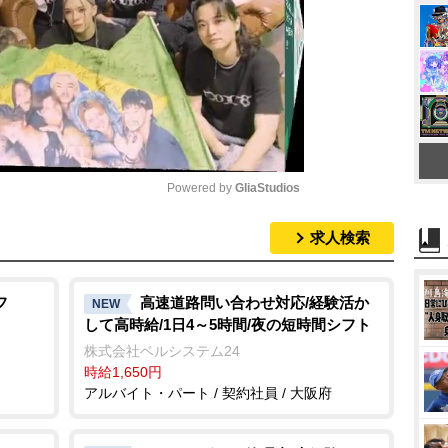
Powered by 
GliaStudios
求人検索
M
u
t
フ
高速道路問い合わせ対応/経験活か
NEW
して高時給/1日4～5時間/夜の短時間シフト
e
株式会社ベルシステム24
時給1,650円
アルバイト・パート / 契約社員 / 大阪府