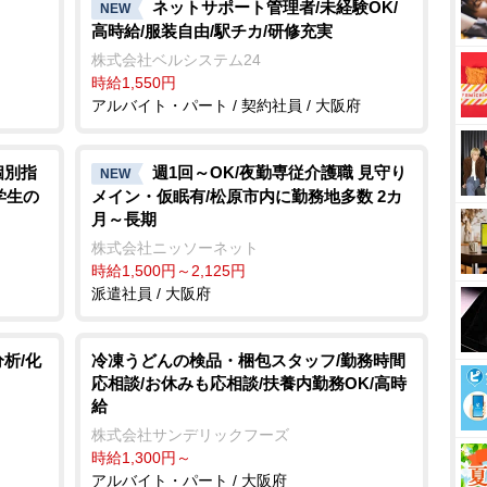
ネットサポート管理者/未経験OK/
NEW
高時給/服装自由/駅チカ/研修充実
株式会社ベルシステム24
時給1,550円
アルバイト・パート / 契約社員 / 大阪府
個別指
週1回～OK/夜勤専従介護職 見守り
NEW
学生の
メイン・仮眠有/松原市内に勤務地多数 2カ
月～長期
株式会社ニッソーネット
時給1,500円～2,125円
派遣社員 / 大阪府
析/化
冷凍うどんの検品・梱包スタッフ/勤務時間
応相談/お休みも応相談/扶養内勤務OK/高時
給
株式会社サンデリックフーズ
時給1,300円～
アルバイト・パート / 大阪府