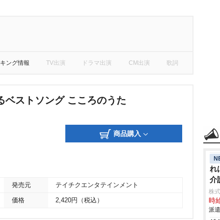
キング情報
TV出演
ドラマ出演
CM出演
歌詞
るベストソング こころのうた
商品購入
N
れ
介
発売元
テイチクエンタテインメント
株
価格
2,420円（税込）
時給
派遣