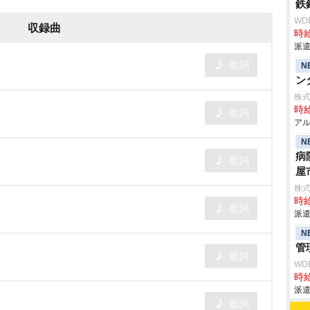
鉄
WD
収録曲
時給
派遣
歌詞
N
ン
株式
時給
歌詞
アル
N
病
歌詞
屋
株
時給
歌詞
派遣
N
管
歌詞
WD
時給
派遣
歌詞