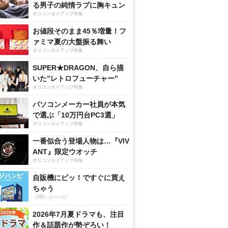
る男子の純情ラブに胸キュン
オリコンタイアップ特集
お値段そのまま45％増量！フ
ァミマ夏の大盤振る舞い
オリコンタイアップ特集
SUPER★DRAGON、自ら描
いた”レトロフューチャー”
オリコンタイアップ特集
パソコンメーカー社員が本気
で選ぶ「10万円台PC3選」
オリコンタイアップ特集
一番似合う登場人物は…『VIV
ANT』限定ウオッチ
オリコンタイアップ特集
自販機にピッ！ですぐに買え
ちゃう
（PR）ジハンピ
2026年7月夏ドラマも、注目
作＆話題作が勢ぞろい！