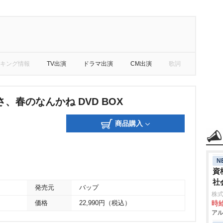
キング情報
TV出演
ドラマ出演
CM出演
歌詞
、春のなんかね DVD BOX
商品購入
N
資
社
発売元
バップ
株
価格
22,990円（税込）
時給
アル