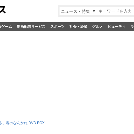
ニュース・特集
&ゲーム
動画配信サービス
スポーツ
社会・経済
グルメ
ビューティ
ラ
、春のなんかね DVD BOX