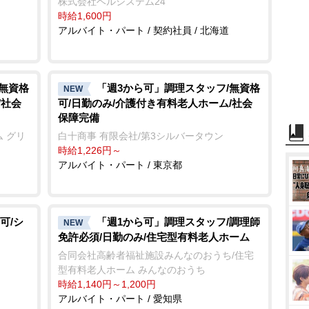
株式会社ベルシステム24
時給1,600円
アルバイト・パート / 契約社員 / 北海道
/無資格
「週3から可」調理スタッフ/無資格
NEW
/社会
可/日勤のみ/介護付き有料老人ホーム/社会
保障完備
 グリ
白十商事 有限会社/第3シルバータウン
時給1,226円～
アルバイト・パート / 東京都
可/シ
「週1から可」調理スタッフ/調理師
NEW
免許必須/日勤のみ/住宅型有料老人ホーム
合同会社高齢者福祉施設みんなのおうち/住宅
型有料老人ホーム みんなのおうち
時給1,140円～1,200円
アルバイト・パート / 愛知県