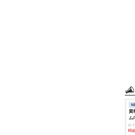
N
資
ム
白十
時給