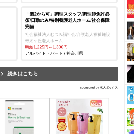
「週2から可」調理スタッフ/調理師免許必
須/日勤のみ/特別養護老人ホーム/社会保障
完備
社会福祉法人むつみ福祉会/介護老人福祉施設
寿湘ケ丘老人ホーム
時給1,225円～1,300円
アルバイト・パート / 神奈川県
続きはこちら
sponsored by 求人ボックス