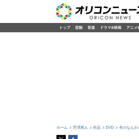
トップ
芸能
音楽
ドラマ&映画
アニメ
ホーム
芹澤興人
作品
DVD
冬のなんかさ