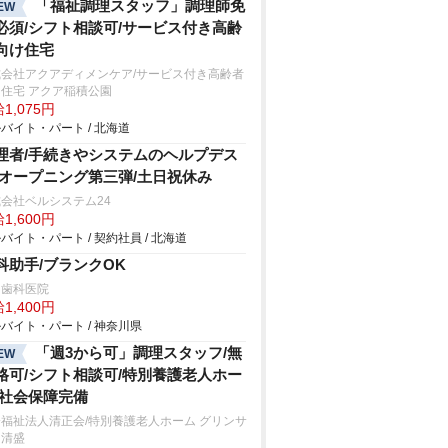
「福祉調理スタッフ」調理師免
EW
必須/シフト相談可/サービス付き高齢
向け住宅
式会社アクアディメンケア/サービス付き高齢者
住宅 アクア稲積公園
1,075円
バイト・パート / 北海道
理者/手続きやシステムのヘルプデス
/オープニング第三弾/土日祝休み
会社ベルシステム24
1,600円
バイト・パート / 契約社員 / 北海道
科助手/ブランクOK
田歯科医院
1,400円
バイト・パート / 神奈川県
「週3から可」調理スタッフ/無
EW
格可/シフト相談可/特別養護老人ホー
/社会保障完備
福祉法人清正会/特別養護老人ホーム グリンサ
ド清盛