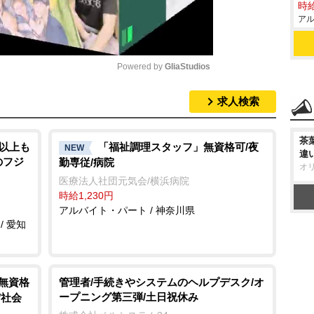
時給
アル
Powered by 
GliaStudios
求人検索
M
u
茶
t
円以上も
「福祉調理スタッフ」無資格可/夜
NEW
違
のフジ
勤専従/病院
e
オ
医療法人社団元気会/横浜病院
時給1,230円
アルバイト・パート / 神奈川県
/ 愛知
/無資格
管理者/手続きやシステムのヘルプデスク/オ
ープニング第三弾/土日祝休み
/社会