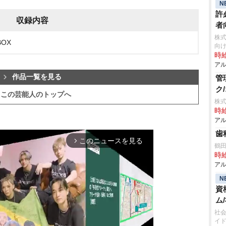
N
許
収録内容
者
株
OX
向け
時給
アル
作品一覧を見る
管
ク
この芸能人のトップへ
株式
時給
アル
歯
このニュースを見る
arrow_forward_ios
鶴
時給
アル
N
資
ム
社会
イ