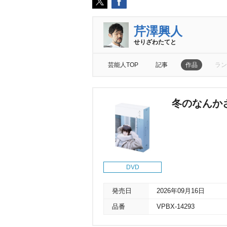
芹澤興人
せりざわたてと
芸能人TOP
記事
作品
ラン
冬のなんかさ
DVD
発売日
2026年09月16日
品番
VPBX-14293