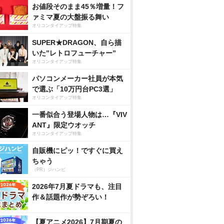
お値段そのまま45％増量！フ
ァミマ夏の大盤振る舞い
オリコンタイアップ特集
SUPER★DRAGON、自ら描
いた”レトロフューチャー”
オリコンタイアップ特集
パソコンメーカー社員が本気
で選ぶ「10万円台PC3選」
オリコンタイアップ特集
一番似合う登場人物は…『VIV
ANT』限定ウオッチ
オリコンタイアップ特集
自販機にピッ！ですぐに買え
ちゃう
（PR）ジハンピ
2026年7月夏ドラマも、注目
作＆話題作が勢ぞろい！
【夏アニメ2026】7月期夏の