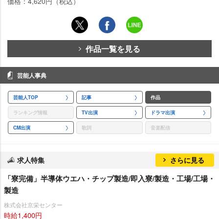
価格：4,620円（税込）
作品一覧を見る
芸能人事典
芸能人TOP
記事
作品
ランキング情報
TV出演
ドラマ出演
CM出演
歌詞
音楽配信
求人特集
さらに見る
「寮完備」半導体ウエハ・チップ製造/即入寮/製造・工場/工場・
製造
株式会社京栄センター
時給1,400円