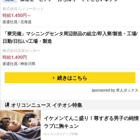
株式会社ニッソーネット
時給1,450円～
派遣社員 / 北海道
「寮完備」マシニングセンタ周辺部品の組立/即入寮/製造・工場/
日勤/日払い/工場・製造
株式会社京栄センター
時給1,400円
派遣社員 / 神奈川県
続きはこちら
sponsored by 求人ボックス
オリコンニュース イチオシ特集
イケメンてんこ盛り！尊すぎる男子の純情
ラブに胸キュン
オリコンタイアップ特集