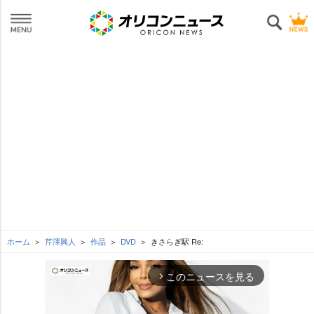
ホーム
芹澤興人
作品
DVD
きさらぎ駅 Re:
このニュースを見る
arrow_forward_ios