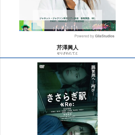
Powered by 
GliaStudios
芹澤興人
M
せりざわたてと
u
t
e