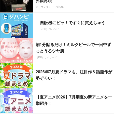
界観再現
オリコンタイアップ特集
自販機にピッ！ですぐに買えちゃう
（PR）ジハンピ
朝1分貼るだけ！ミルクピールで一日中ず
っとうるツヤ肌
（PR）サボリーノ
2026年7月夏ドラマも、注目作＆話題作が
勢ぞろい！
【夏アニメ2026】7月期夏の新アニメを一
挙紹介！