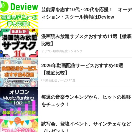
芸能界を志す10代～20代を応援！ オーデ
ィション・スクール情報はDeview
漫画読み放題サブスクおすすめ11選【徹底
比較】
オリコン顧客満足度ランキング
2026年動画配信サービスおすすめ40選
【徹底比較】
CS動画配信サービス20選
毎週の音楽ランキングから、ヒットの推移
をチェック！
試写会、登壇イベント、サインチェキなど
プレゼント！