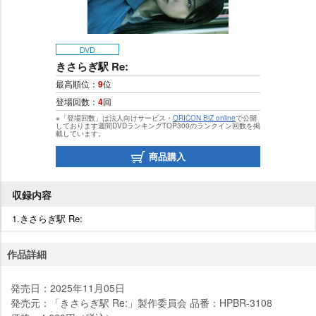
DVD
きさらぎ駅 Re:
最高順位：
9
位
登場回数：
4
回
※「登場回数」は法人向けサービス・
ORICON BiZ online
で公開
しております週間DVDランキングTOP300のランクイン回数を掲
載しています。
商品購入
収録内容
1.きさらぎ駅 Re:
作品詳細
発売日：2025年11月05日
発売元：「きさらぎ駅 Re:」製作委員会 品番：HPBR-3108