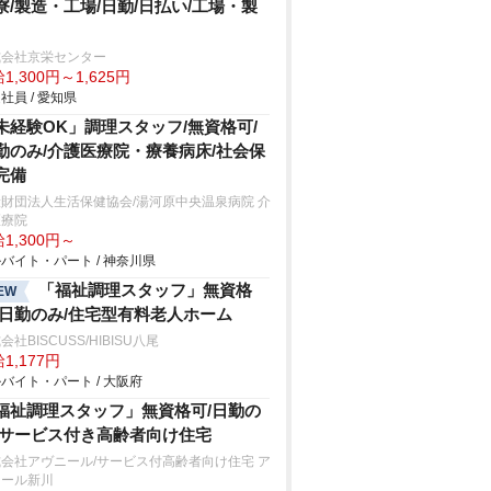
寮/製造・工場/日勤/日払い/工場・製
式会社京栄センター
1,300円～1,625円
社員 / 愛知県
未経験OK」調理スタッフ/無資格可/
勤のみ/介護医療院・療養病床/社会保
完備
財団法人生活保健協会/湯河原中央温泉病院 介
医療院
1,300円～
バイト・パート / 神奈川県
「福祉調理スタッフ」無資格
EW
/日勤のみ/住宅型有料老人ホーム
会社BISCUSS/HIBISU八尾
1,177円
バイト・パート / 大阪府
福祉調理スタッフ」無資格可/日勤の
/サービス付き高齢者向け住宅
会社アヴニール/サービス付高齢者向け住宅 ア
ニール新川