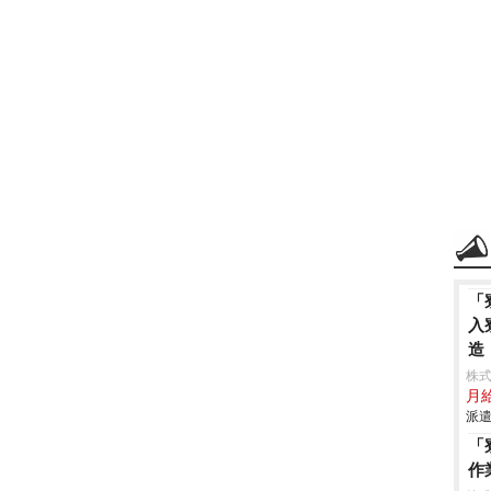
「
入
造
株
月給
派遣
「
作