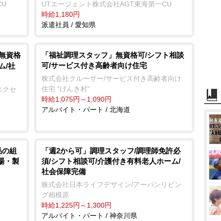
CU
UTエージェント株式会社AGT東海第一CU
時給1,180円
派遣社員 / 愛知県
/無資格
「福祉調理スタッフ」無資格可/シフト相談
可/サービス付き高齢者向け住宅
ム/社
株式会社クルーザー/サービス付き高齢者向け
住宅 “げんき村”
エクセ
時給1,075円～1,090円
アルバイト・パート / 北海道
品の組
「週2から可」調理スタッフ/調理師免許必
工場・製
須/シフト相談可/介護付き有料老人ホーム/
社会保障完備
株式会社日本ライフデザイン/アーバンリビン
グ相模原
時給1,225円～1,300円
アルバイト・パート / 神奈川県