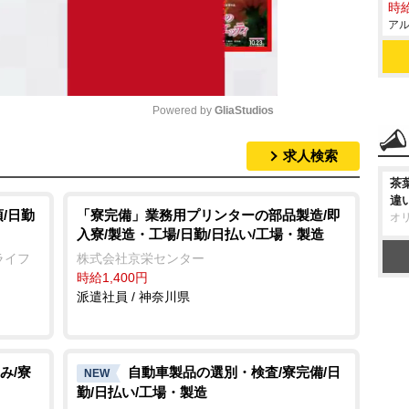
時給
アル
Powered by 
GliaStudios
求人検索
M
茶
u
違
t
/日勤
「寮完備」業務用プリンターの部品製造/即
オ
入寮/製造・工場/日勤/日払い/工場・製造
e
ライフ
株式会社京栄センター
時給1,400円
派遣社員 / 神奈川県
み/寮
自動車製品の選別・検査/寮完備/日
NEW
勤/日払い/工場・製造