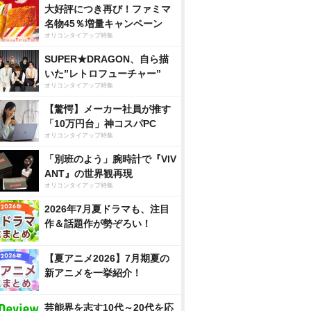
大好評につき再び！ファミマ
名物45％増量キャンペーン
オリコンタイアップ特集
SUPER★DRAGON、自ら描
いた”レトロフューチャー”
オリコンタイアップ特集
【驚愕】メーカー社員が推す
「10万円台」神コスパPC
オリコンタイアップ特集
「別班のよう」腕時計で『VIV
ANT』の世界観再現
オリコンタイアップ特集
2026年7月夏ドラマも、注目
作＆話題作が勢ぞろい！
【夏アニメ2026】7月期夏の
新アニメを一挙紹介！
芸能界を志す10代～20代を応