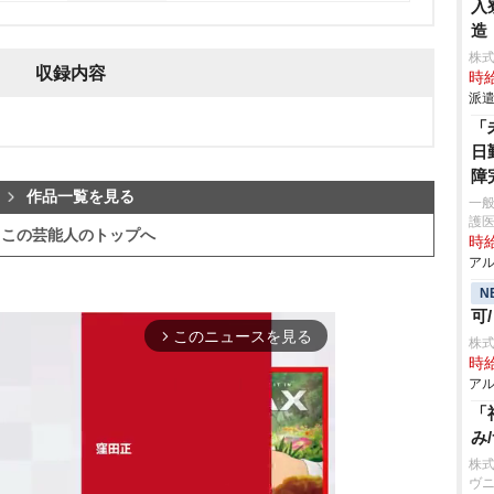
入
造
株
収録内容
時給
派遣
「
日
障
作品一覧を見る
一般
護
この芸能人のトップへ
時給
アル
N
可
このニュースを見る
arrow_forward_ios
株式
時給
アル
「
み
株式
ヴ