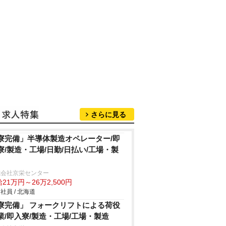
さらに見る
寮完備」半導体製造オペレーター/即
寮/製造・工場/日勤/日払い/工場・製
式会社京栄センター
21万円～26万2,500円
社員 / 北海道
寮完備」 フォークリフトによる荷役
業/即入寮/製造・工場/工場・製造