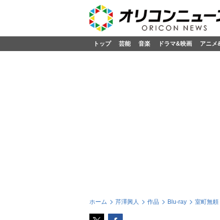
トップ
芸能
音楽
ドラマ&映画
アニメ
ホーム
芹澤興人
作品
Blu-ray
室町無頼