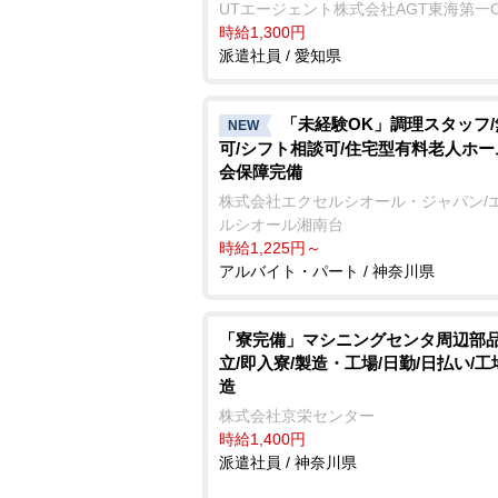
UTエージェント株式会社AGT東海第一
時給1,300円
派遣社員 / 愛知県
「未経験OK」調理スタッフ
NEW
可/シフト相談可/住宅型有料老人ホー
会保障完備
株式会社エクセルシオール・ジャパン/
ルシオール湘南台
時給1,225円～
アルバイト・パート / 神奈川県
「寮完備」マシニングセンタ周辺部
立/即入寮/製造・工場/日勤/日払い/
造
株式会社京栄センター
時給1,400円
派遣社員 / 神奈川県