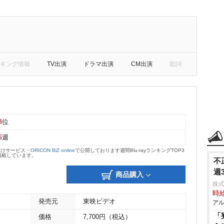
キング情報
TV出演
ドラマ出演
CM出演
歌詞
8
位
6
週
向けサービス・
ORICON BiZ online
で公開しております週間Blu-rayランキングTOP3
掲載しています。
不
週
商品購入
株式
時給
発売元
東映ビデオ
アル
「
価格
7,700円（税込）