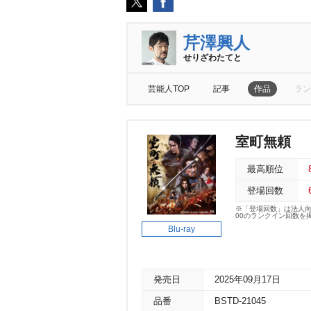
芹澤興人
せりざわたてと
芸能人TOP
記事
作品
ラン
室町無頼
最高順位
登場回数
※「登場回数」は法人
00のランクイン回数を
Blu-ray
発売日
2025年09月17日
品番
BSTD-21045