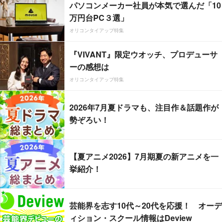
パソコンメーカー社員が本気で選んだ「10
万円台PC３選」
オリコンタイアップ特集
『VIVANT』限定ウオッチ、プロデューサ
ーの感想は
オリコンタイアップ特集
2026年7月夏ドラマも、注目作＆話題作が
勢ぞろい！
【夏アニメ2026】7月期夏の新アニメを一
挙紹介！
芸能界を志す10代～20代を応援！ オーデ
ィション・スクール情報はDeview