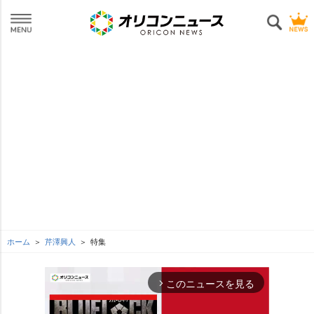
ホーム
芹澤興人
特集
このニュースを見る
arrow_forward_ios