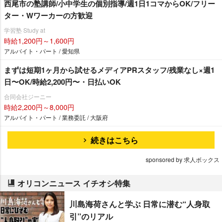
西尾市の塾講師/小中学生の個別指導/週1日1コマからOK/フリー
ター・Wワーカーの方歓迎
学習塾 Study at
時給1,200円～1,600円
アルバイト・パート / 愛知県
まずは短期1ヶ月から試せるメディアPRスタッフ/残業なし×週1
日〜OK/時給2,200円〜・日払いOK
合同会社ジーニー
時給2,200円～8,000円
アルバイト・パート / 業務委託 / 大阪府
続きはこちら
sponsored by 求人ボックス
オリコンニュース イチオシ特集
川島海荷さんと学ぶ 日常に潜む“人身取
引”のリアル