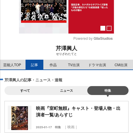
Powered by 
GliaStudios
芹澤興人
M
せりざわたてと
u
t
芸能人TOP
記事
作品
TV出演
ドラマ出演
CM出演
e
芹澤興人の記事・ニュース・速報
すべて
ニュース
特集
映画『室町無頼』キャスト・登場人物・出
演者一覧/あらすじ
｜映画｜
2025-01-17
特集