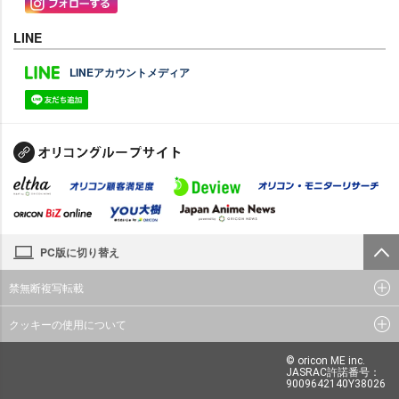
LINE
LINEアカウントメディア
PC版に切り替え
禁無断複写転載
クッキーの使用について
© oricon ME inc.
JASRAC許諾番号：
9009642140Y38026