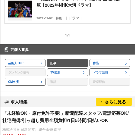
覧【2022年NHK大河ドラマ】
｜ドラマ｜
2022-01-07
特集
1/1
芸能人事典
芸能人TOP
記事
作品
ランキング情報
TV出演
ドラマ出演
CM出演
歌詞
音楽配信
求人特集
さらに見る
「未経験OK・原付免許不要!」新聞配達スタッフ/電話応募OK/
社宅完備/引っ越し費用全額負担/1日5時間/日払いOK
株式会社朝日新聞立川総合販売 南平