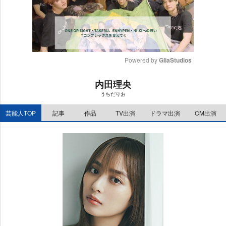
Powered by 
GliaStudios
M
内田理央
u
うちだりお
t
e
芸能人TOP
記事
作品
TV出演
ドラマ出演
CM出演