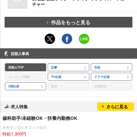
チャー
作品をもっと見る
芸能人事典
芸能人TOP
記事
作品
ランキング情報
TV出演
ドラマ出演
CM出演
歌詞
音楽配信
求人特集
さらに見る
歯科助手/未経験OK・扶養内勤務OK
木村デンタルオフィス仙川
時給1,300円