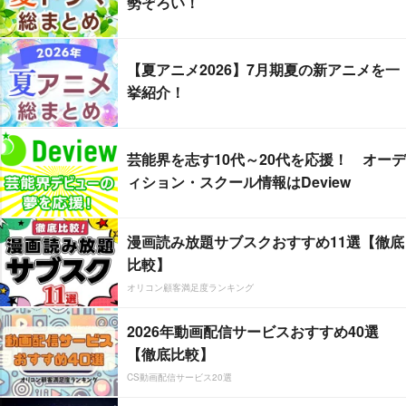
勢ぞろい！
【夏アニメ2026】7月期夏の新アニメを一
挙紹介！
芸能界を志す10代～20代を応援！ オーデ
ィション・スクール情報はDeview
漫画読み放題サブスクおすすめ11選【徹底
比較】
オリコン顧客満足度ランキング
2026年動画配信サービスおすすめ40選
【徹底比較】
CS動画配信サービス20選