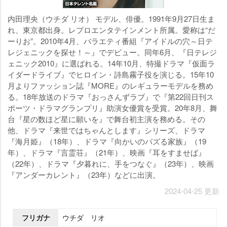
内田理央（ウチダ リオ） モデル、俳優。1991年9月27日生ま
れ、東京都出身。レプロエンタテインメント所属。愛称は“だ
ーりお”。2010年4月、バラエティ番組『アイドルの穴～日テ
レジェニックを探せ！～』でデビュー。同年6月、『日テレジ
ェニック2010』に選ばれる。14年10月、特撮ドラマ『仮面ラ
イダードライブ』でヒロイン・詩島霧子役を演じる。15年10
月よりファッション誌『MORE』のレギュラーモデルを務め
る。18年放送のドラマ『おっさんずラブ』で『第22回日刊ス
ポーツ・ドラマグランプリ』助演女優賞を受賞。20年8月、舞
台『星の数ほど星に願いを』で舞台初主演を務める。その
他、ドラマ『来世ではちゃんとします』シリーズ、ドラマ
『海月姫』（18年）、ドラマ『向かいのバズる家族』（19
年）、ドラマ『言霊荘』（21年）、映画『耳をすませば』
（22年）、ドラマ『夕暮れに、手をつなぐ』（23年）、映画
『アンダーカレント』（23年）などに出演。
2024-04-25 更新
フリガナ
ウチダ リオ