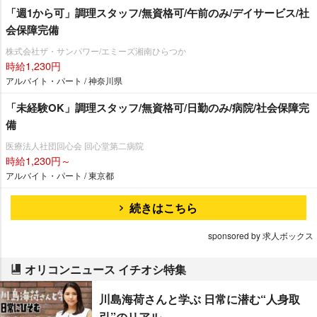
「週1から可」調理スタッフ/無資格可/午前のみ/デイサービス/社
会保障完備
株式会社ザ・サンパワー/エミーズ湘南ひらつか
時給1,230円
アルバイト・パート / 神奈川県
「未経験OK」調理スタッフ/無資格可/日勤のみ/病院/社会保障完
備
医療法人社団回心会 回心堂第二病院
時給1,230円～
アルバイト・パート / 東京都
続きはこちら
sponsored by 求人ボックス
オリコンニュース イチオシ特集
川島海荷さんと学ぶ 日常に潜む“人身取
引”のリアル