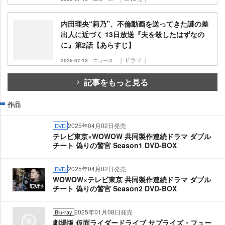
内田理央“莉乃”、不倫動画を送ってきた謎の差
出人に近づく 13日放送『夫を殺したはずなの
に』第2話【あらすじ】
｜ドラマ｜
2026-07-13
ニュース
記事をもっと見る
作品
2025年04月02日発売
DVD
テレビ東京×WOWOW 共同製作連続ドラマ ダブル
チート 偽りの警官 Season1 DVD-BOX
2025年04月02日発売
DVD
WOWOW×テレビ東京 共同製作連続ドラマ ダブル
チート 偽りの警官 Season2 DVD-BOX
2025年01月08日発売
Blu-ray
劇場版 仮面ライダードライブ サプライズ・フュー