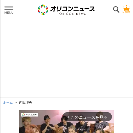
ホーム
内田理央
このニュースを見る
arrow_forward_ios