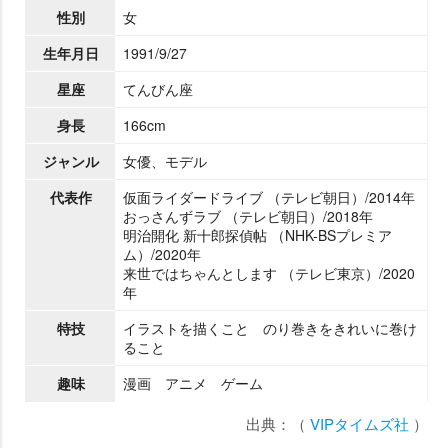
性別
女
生年月日
1991/9/27
星座
てんびん座
身長
166cm
ジャンル
女優、モデル
代表作
仮面ライダードライブ （テレビ朝日）/2014年
おっさんずラブ （テレビ朝日）/2018年
明治開化 新十郎探偵帖 （NHK-BSプレミア
ム）/2020年
来世ではちゃんとします （テレビ東京）/2020
年
特技
イラストを描くこと のり巻きをきれいに巻け
ること
趣味
漫画 アニメ ゲーム
出典：（
VIPタイムズ社
）