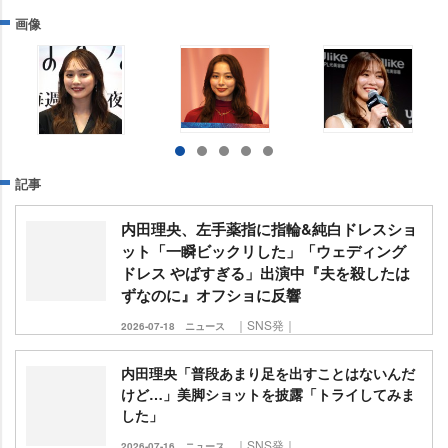
画像
記事
内田理央、左手薬指に指輪&純白ドレスショ
ット「一瞬ビックリした」「ウェディング
ドレス やばすぎる」出演中『夫を殺したは
ずなのに』オフショに反響
｜SNS発｜
2026-07-18
ニュース
内田理央「普段あまり足を出すことはないんだ
けど…」美脚ショットを披露「トライしてみま
した」
｜SNS発｜
2026-07-16
ニュース