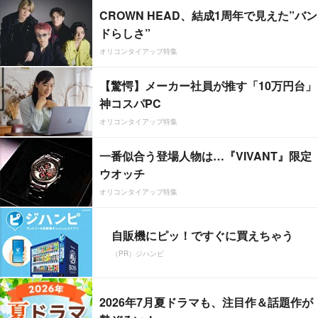
CROWN HEAD、結成1周年で見えた”バン
ドらしさ”
オリコンタイアップ特集
【驚愕】メーカー社員が推す「10万円台」
神コスパPC
オリコンタイアップ特集
一番似合う登場人物は…『VIVANT』限定
ウオッチ
オリコンタイアップ特集
自販機にピッ！ですぐに買えちゃう
（PR）ジハンピ
2026年7月夏ドラマも、注目作＆話題作が