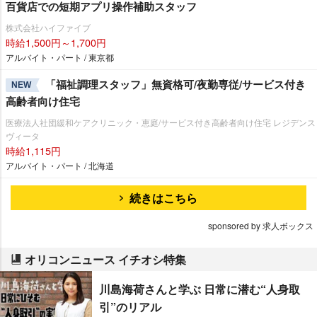
百貨店での短期アプリ操作補助スタッフ
株式会社ハイファイブ
時給1,500円～1,700円
アルバイト・パート / 東京都
「福祉調理スタッフ」無資格可/夜勤専従/サービス付き
NEW
高齢者向け住宅
医療法人社団緩和ケアクリニック・恵庭/サービス付き高齢者向け住宅 レジデンス
ヴィータ
時給1,115円
アルバイト・パート / 北海道
続きはこちら
sponsored by 求人ボックス
オリコンニュース イチオシ特集
川島海荷さんと学ぶ 日常に潜む“人身取
引”のリアル