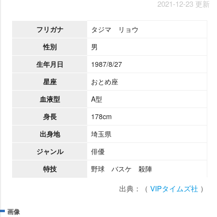
2021-12-23 更新
フリガナ
タジマ リョウ
性別
男
生年月日
1987/8/27
星座
おとめ座
血液型
A型
身長
178cm
出身地
埼玉県
ジャンル
俳優
特技
野球 バスケ 殺陣
出典：（
VIPタイムズ社
）
画像