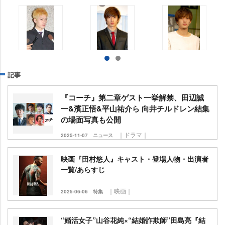
記事
『コーチ』第二章ゲスト一挙解禁、田辺誠
一&濱正悟&平山祐介ら 向井チルドレン結集
の場面写真も公開
｜ドラマ｜
2025-11-07
ニュース
映画『田村悠人』キャスト・登場人物・出演者
一覧/あらすじ
｜映画｜
2025-06-06
特集
“婚活女子”山谷花純×“結婚詐欺師”田島亮『結