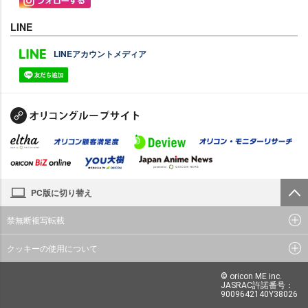
LINE
LINEアカウントメディア
PC版に切り替え
禁無断複写転載
クッキーの使用について
© oricon ME inc.
JASRAC許諾番号：
9009642140Y38026