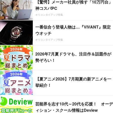
【驚愕】メーカー社員が推す「10万円台」
神コスパPC
オリコンタイアップ特集
一番似合う登場人物は…『VIVANT』限定
ウオッチ
オリコンタイアップ特集
2026年7月夏ドラマも、注目作＆話題作が
勢ぞろい！
【夏アニメ2026】7月期夏の新アニメを一
挙紹介！
芸能界を志す10代～20代を応援！ オーデ
ィション・スクール情報はDeview