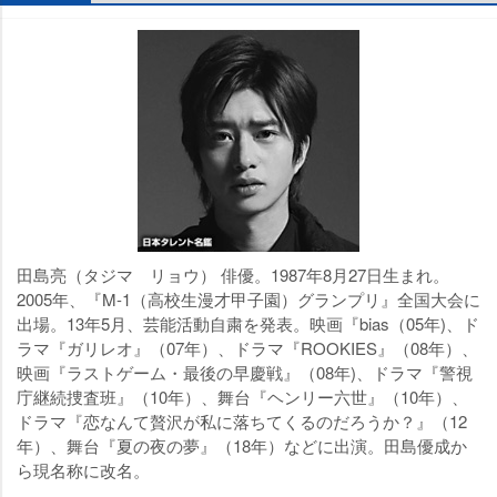
田島亮（タジマ リョウ） 俳優。1987年8月27日生まれ。
2005年、『M-1（高校生漫才甲子園）グランプリ』全国大会に
出場。13年5月、芸能活動自粛を発表。映画『bias（05年)、ド
ラマ『ガリレオ』（07年）、ドラマ『ROOKIES』（08年）、
映画『ラストゲーム・最後の早慶戦』（08年)、ドラマ『警視
庁継続捜査班』（10年）、舞台『ヘンリー六世』（10年）、
ドラマ『恋なんて贅沢が私に落ちてくるのだろうか？』（12
年）、舞台『夏の夜の夢』（18年）などに出演。田島優成か
ら現名称に改名。