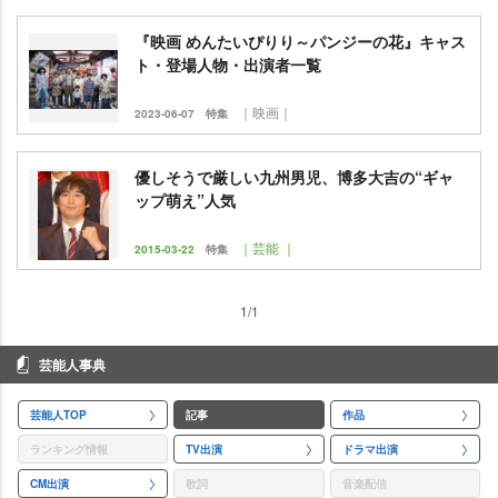
『映画 めんたいぴりり～パンジーの花』キャス
ト・登場人物・出演者一覧
｜映画｜
2023-06-07
特集
優しそうで厳しい九州男児、博多大吉の“ギャ
ップ萌え”人気
｜芸能 ｜
2015-03-22
特集
1/1
芸能人事典
芸能人TOP
記事
作品
ランキング情報
TV出演
ドラマ出演
CM出演
歌詞
音楽配信