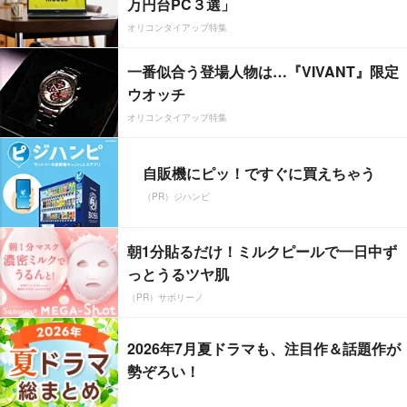
万円台PC３選」
オリコンタイアップ特集
一番似合う登場人物は…『VIVANT』限定
ウオッチ
オリコンタイアップ特集
自販機にピッ！ですぐに買えちゃう
（PR）ジハンピ
朝1分貼るだけ！ミルクピールで一日中ず
っとうるツヤ肌
（PR）サボリーノ
2026年7月夏ドラマも、注目作＆話題作が
勢ぞろい！