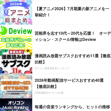
【夏アニメ2026】7月期夏の新アニメを一
挙紹介！
芸能界を志す10代～20代を応援！ オーデ
ィション・スクール情報はDeview
漫画読み放題サブスクおすすめ11選【徹底
比較】
オリコン顧客満足度ランキング
2026年動画配信サービスおすすめ40選
【徹底比較】
CS動画配信サービス20選
毎週の音楽ランキングから、ヒットの推移