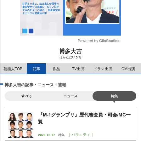
Powered by 
GliaStudios
博多大吉
M
はかただいきち
u
t
芸能人TOP
記事
作品
TV出演
ドラマ出演
CM出演
e
博多大吉の記事・ニュース・速報
すべて
ニュース
特集
『M-1グランプリ』歴代審査員・司会/MC一
覧
｜バラエティ｜
2024-12-17
特集