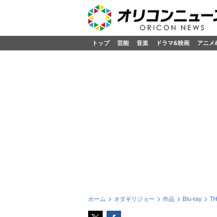
トップ
芸能
音楽
ドラマ&映画
アニメ
ホーム
オダギリジョー
作品
Blu-ray
T