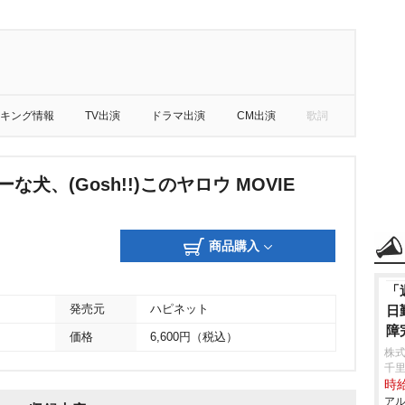
キング情報
TV出演
ドラマ出演
CM出演
歌詞
ーな犬、(Gosh!!)このヤロウ MOVIE
商品購入
「
日
発売元
ハピネット
障
価格
6,600円（税込）
株式
千
時給
アル