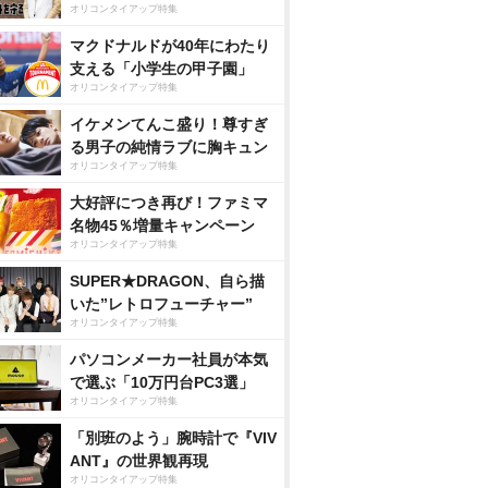
オリコンタイアップ特集
マクドナルドが40年にわたり
支える「小学生の甲子園」
オリコンタイアップ特集
イケメンてんこ盛り！尊すぎ
る男子の純情ラブに胸キュン
オリコンタイアップ特集
大好評につき再び！ファミマ
名物45％増量キャンペーン
オリコンタイアップ特集
SUPER★DRAGON、自ら描
いた”レトロフューチャー”
オリコンタイアップ特集
パソコンメーカー社員が本気
で選ぶ「10万円台PC3選」
オリコンタイアップ特集
「別班のよう」腕時計で『VIV
ANT』の世界観再現
オリコンタイアップ特集