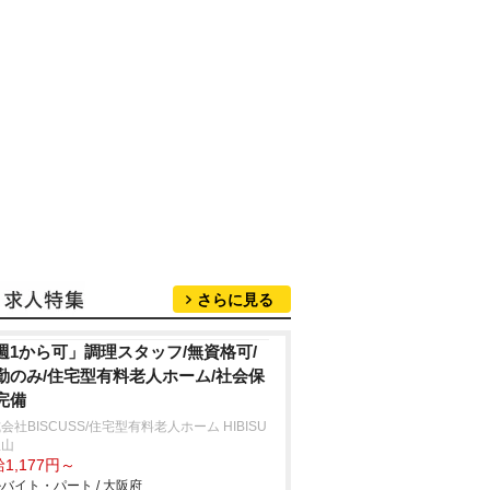
さらに見る
週1から可」調理スタッフ/無資格可/
勤のみ/住宅型有料老人ホーム/社会保
完備
会社BISCUSS/住宅型有料老人ホーム HIBISU
里山
1,177円～
バイト・パート / 大阪府