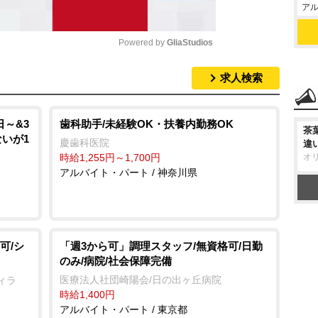
アル
Powered by 
GliaStudios
求人検索
M
u
t
日～&3
歯科助手/未経験OK・扶養内勤務OK
茶
ないが1
e
慶歯科医院
違
オ
時給1,255円～1,700円
アルバイト・パート / 神奈川県
可/シ
「週3から可」調理スタッフ/無資格可/日勤
のみ/病院/社会保障完備
医療法人社団崎陽会/日の出ヶ丘病院
ィラ
時給1,400円
アルバイト・パート / 東京都