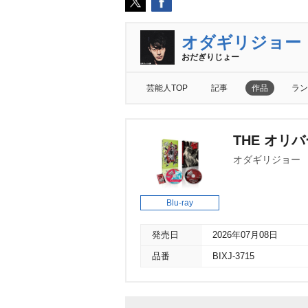
オダギリジョー
おだぎりじょー
芸能人TOP
記事
作品
ラン
THE オリバ
オダギリジョー
Blu-ray
発売日
2026年07月08日
品番
BIXJ-3715