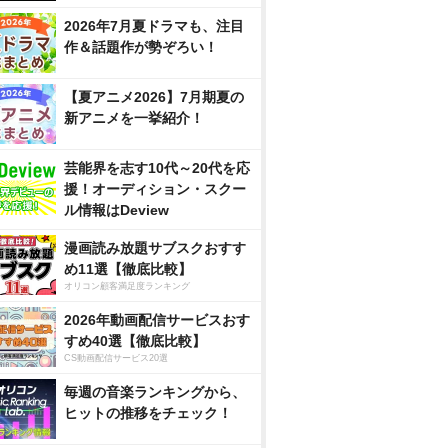
2026年7月夏ドラマも、注目
作＆話題作が勢ぞろい！
【夏アニメ2026】7月期夏の
新アニメを一挙紹介！
芸能界を志す10代～20代を応
援！オーディション・スクー
ル情報はDeview
漫画読み放題サブスクおすす
め11選【徹底比較】
オリコン顧客満足度ランキング
2026年動画配信サービスおす
すめ40選【徹底比較】
CS動画配信サービス20選
毎週の音楽ランキングから、
ヒットの推移をチェック！