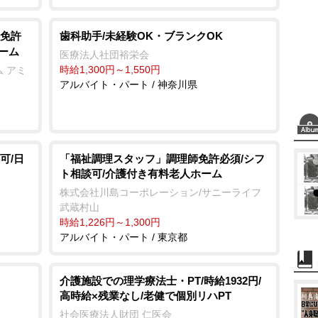
免許
歯科助手/未経験OK・ブランクOK
ーム
医療法人社団裕栄会
時給1,300円～1,550円
 アミ
アルバイト・パート / 神奈川県
可/日
「福祉調理スタッフ」調理師免許必須/シフ
ト相談可/介護付き有料老人ホーム
株式会社川島コーポレーション/サニーライフ
武蔵村山
時給1,226円～1,300円
アルバイト・パート / 東京都
介護施設での理学療法士・PT/時給1932円/
高時給×残業なし/老健で個別リハPT
社会医療法人財団 仁医会