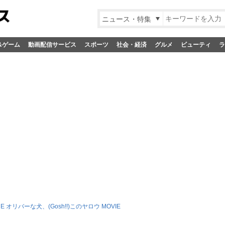
ニュース・特集
&ゲーム
動画配信サービス
スポーツ
社会・経済
グルメ
ビューティ
ラ
HE オリバーな犬、(Gosh!!)このヤロウ MOVIE