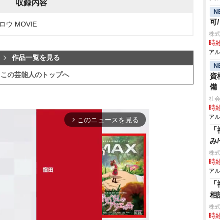
収録内容
N
可
ロウ MOVIE
株式
時給
アル
作品一覧を見る
N
この芸能人のトップへ
資
備
社会
時給
アル
このニュースを見る
arrow_forward_ios
「
み
株式
時給
アル
「
相
株式
時給