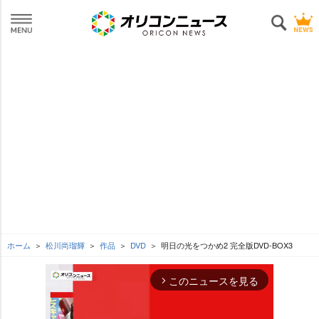
ホーム
松川尚瑠輝
作品
DVD
明日の光をつかめ2 完全版DVD-BOX3
このニュースを見る
arrow_forward_ios