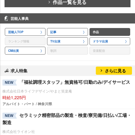
作品一覧を見る
芸能人事典
芸能人TOP
記事
作品
ランキング情報
TV出演
ドラマ出演
CM出演
歌詞
音楽配信
求人特集
さらに見る
「福祉調理スタッフ」無資格可/日勤のみ/デイサービス
NEW
株式会社日本ライフデザイン/やまと笑楽庵
時給1,225円
アルバイト・パート / 神奈川県
セラミック精密部品の製造・検査/寮完備/日払い/工場・
NEW
製造
株式会社ライオン社