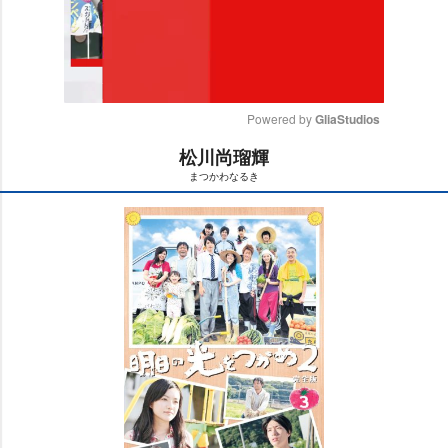
Powered by 
GliaStudios
松川尚瑠輝
M
まつかわなるき
u
t
e