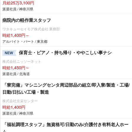
月給25万3,100円
派遣社員 / 神奈川県
病院内の軽作業スタッフ
ワタキューセイモア株式会社 業務部
時給1,400円～
アルバイト・パート / 東京都
保育士・ピアノ・持ち帰り・ややこしい事ナシ
NEW
株式会社ニッソーネット
時給1,450円～
派遣社員 / 北海道
「寮完備」マシニングセンタ周辺部品の組立/即入寮/製造・工場/
日勤/日払い/工場・製造
株式会社京栄センター
時給1,400円
派遣社員 / 神奈川県
「福祉調理スタッフ」無資格可/日勤のみ/介護付き有料老人ホー
ム