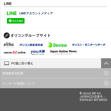
LINE
LINEアカウントメディア
PC版に切り替え
禁無断複写転載
クッキーの使用について
© oricon ME inc.
JASRAC許諾番号：
9009642140Y38026