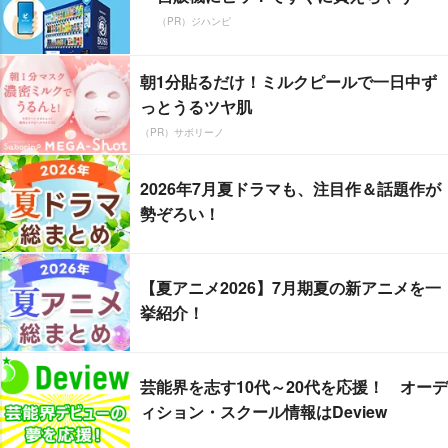
（PR）ジハンピ
朝1分貼るだけ！ミルクピールで一日中ず
っとうるツヤ肌
（PR）サボリーノ
2026年7月夏ドラマも、注目作＆話題作が
勢ぞろい！
【夏アニメ2026】7月期夏の新アニメを一
挙紹介！
芸能界を志す10代～20代を応援！ オーデ
ィション・スクール情報はDeview