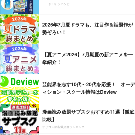
（PR）ジハンピ
2026年7月夏ドラマも、注目作＆話題作が
勢ぞろい！
【夏アニメ2026】7月期夏の新アニメを一
挙紹介！
芸能界を志す10代～20代を応援！ オーデ
ィション・スクール情報はDeview
漫画読み放題サブスクおすすめ11選【徹底
比較】
オリコン顧客満足度ランキング