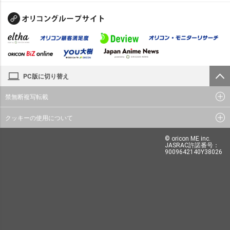
PC版に切り替え
禁無断複写転載
クッキーの使用について
© oricon ME inc.
JASRAC許諾番号：
9009642140Y38026