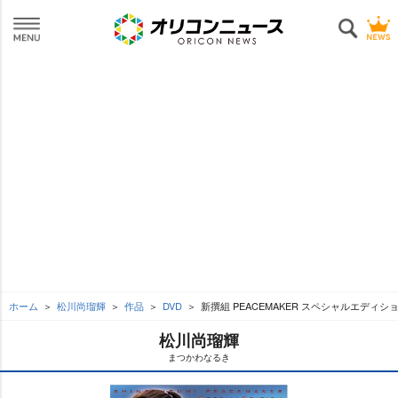
ホーム
松川尚瑠輝
作品
DVD
新撰組 PEACEMAKER スペシャルエディシ
松川尚瑠輝
まつかわなるき