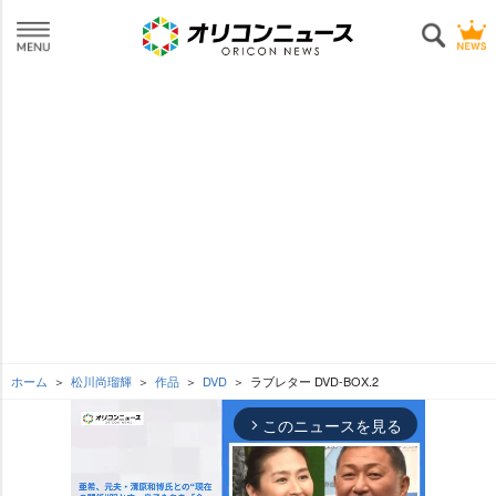
ホーム
松川尚瑠輝
作品
DVD
ラブレター DVD-BOX.2
このニュースを見る
arrow_forward_ios