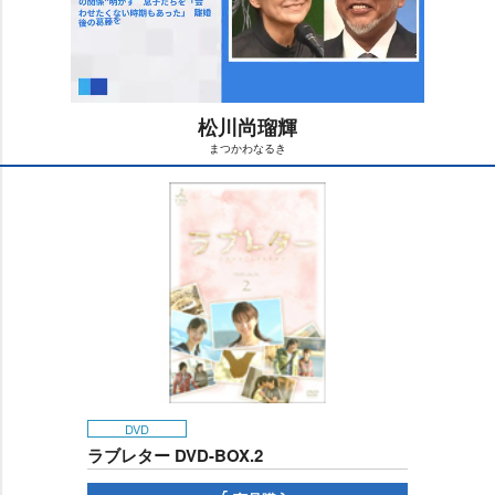
松川尚瑠輝
まつかわなるき
M
u
t
e
DVD
ラブレター DVD-BOX.2