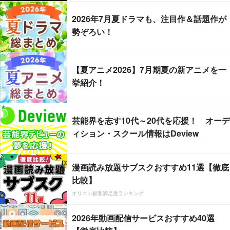
2026年7月夏ドラマも、注目作＆話題作が
勢ぞろい！
【夏アニメ2026】7月期夏の新アニメを一
挙紹介！
芸能界を志す10代～20代を応援！ オーデ
ィション・スクール情報はDeview
漫画読み放題サブスクおすすめ11選【徹底
比較】
オリコン顧客満足度ランキング
2026年動画配信サービスおすすめ40選