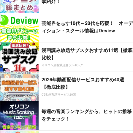
挙紹介！
芸能界を志す10代～20代を応援！ オーデ
ィション・スクール情報はDeview
漫画読み放題サブスクおすすめ11選【徹底
比較】
オリコン顧客満足度ランキング
2026年動画配信サービスおすすめ40選
【徹底比較】
CS動画配信サービス20選
毎週の音楽ランキングから、ヒットの推移
をチェック！