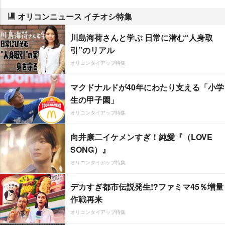
オリコンニュース イチオシ特集
川島海荷さんと学ぶ 日常に潜む“人身取
引”のリアル
オリコンタイアップ特集
マクドナルドが40年にわたり支える「小学
生の甲子園」
オリコンタイアップ特集
向井康二イケメンすぎ！純愛『（LOVE
SONG）』
オリコンタイアップ特集
デカすぎ都市伝説発生!?ファミマ45％増量
作戦再来
オリコンタイアップ特集