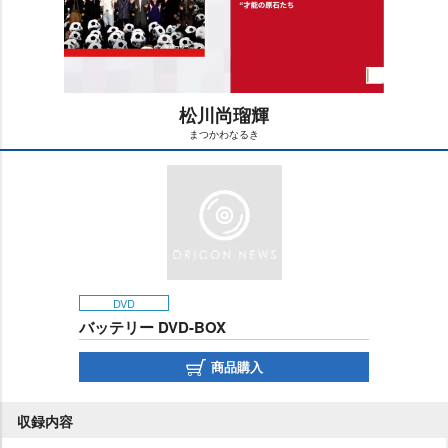
松川尚瑠輝
まつかわなるき
M
u
t
e
DVD
バッテリー DVD-BOX
商品購入
収録内容