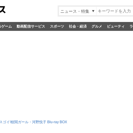
ニュース・特集
&ゲーム
動画配信サービス
スポーツ
社会・経済
グルメ
ビューティ
ラ
ゴイ!校閲ガール・河野悦子 Blu-ray BOX