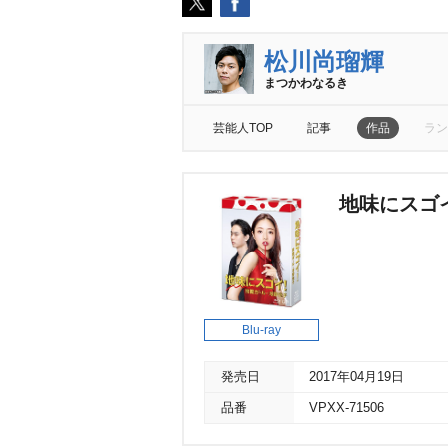
松川尚瑠輝
まつかわなるき
芸能人TOP
記事
作品
ラン
地味にスゴイ!
Blu-ray
発売日
2017年04月19日
品番
VPXX-71506