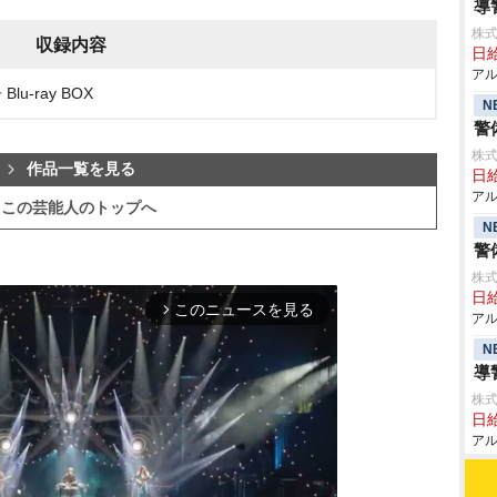
導
株式
収録内容
日給
アル
u-ray BOX
N
警
株式
作品一覧を見る
日給
アル
この芸能人のトップへ
N
警
株式
日給
このニュースを見る
arrow_forward_ios
アル
N
導
株式
日給
アル