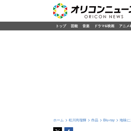
トップ
芸能
音楽
ドラマ&映画
アニメ
ホーム
松川尚瑠輝
作品
Blu-ray
地味にス