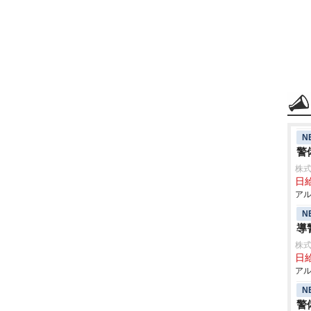
N
警
株式
日給
アル
N
導
株式
日給
アル
N
警