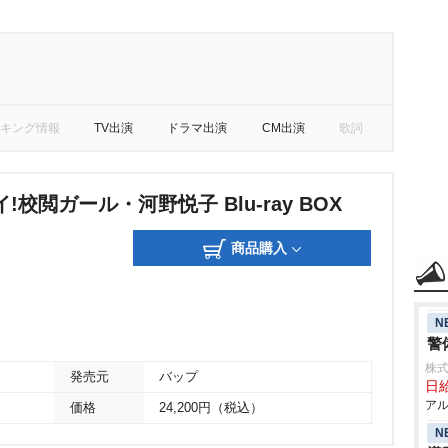
キング情報
TV出演
ドラマ出演
CM出演
歌詞
校閲ガール・河野悦子 Blu-ray BOX
商品購入
N
警
株式
発売元
バップ
日給
アル
価格
24,200円（税込）
N