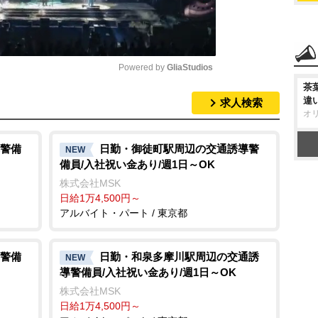
Powered by 
GliaStudios
茶
違
求人検索
M
オ
u
t
警備
日勤・御徒町駅周辺の交通誘導警
NEW
備員/入社祝い金あり/週1日～OK
e
株式会社MSK
日給1万4,500円～
アルバイト・パート / 東京都
警備
日勤・和泉多摩川駅周辺の交通誘
NEW
導警備員/入社祝い金あり/週1日～OK
株式会社MSK
日給1万4,500円～