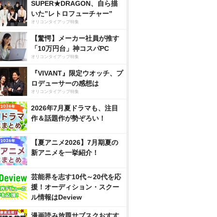
SUPER★DRAGON、自ら描
いた”レトロフューチャー”
オリコンタイアップ特集
【驚愕】メーカー社員が推す
「10万円台」神コスパPC
オリコンタイアップ特集
『VIVANT』限定ウオッチ、プ
ロデューサーの感想は
オリコンタイアップ特集
2026年7月夏ドラマも、注目
作＆話題作が勢ぞろい！
【夏アニメ2026】7月期夏の
新アニメを一挙紹介！
芸能界を志す10代～20代を応
援！オーディション・スクー
ル情報はDeview
漫画読み放題サブスクおすす