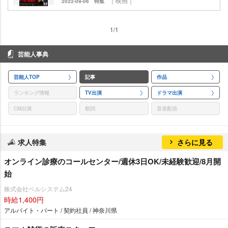
｜映画｜
2022-09-06
特集
1/1
芸能人事典
芸能人TOP
記事
作品
ランキング情報
TV出演
ドラマ出演
CM出演
歌詞
音楽配信
求人特集
さらに見る
オンライン診療のコールセンター/週休3日OK/未経験歓迎/8月開
始
株式会社ベルシステム24
時給1,400円
アルバイト・パート / 契約社員 / 神奈川県