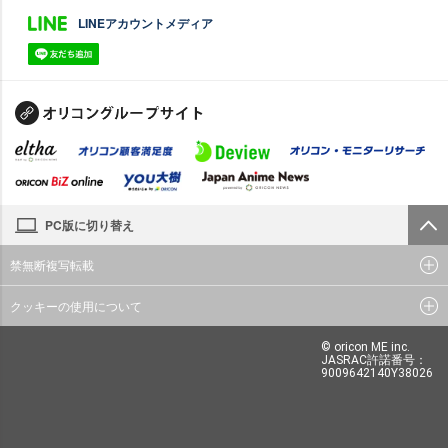
LINEアカウントメディア
PC版に切り替え
禁無断複写転載
クッキーの使用について
© oricon ME inc.
JASRAC許諾番号：
9009642140Y38026