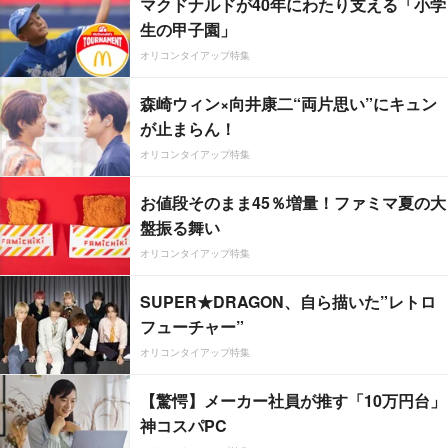
マクドナルドが40年にわたり支える「小学
生の甲子園」
オリコンタイアップ特集
森崎ウィン×向井康二“両片思い”にキュン
が止まらん！
オリコンタイアップ特集
お値段そのまま45％増量！ファミマ夏の大
盤振る舞い
オリコンタイアップ特集
SUPER★DRAGON、自ら描いた”レトロ
フューチャー”
オリコンタイアップ特集
【驚愕】メーカー社員が推す「10万円台」
神コスパPC