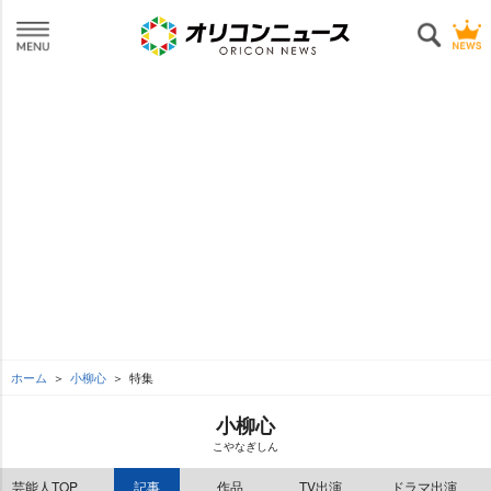
ホーム
小柳心
特集
小柳心
こやなぎしん
芸能人TOP
記事
作品
TV出演
ドラマ出演