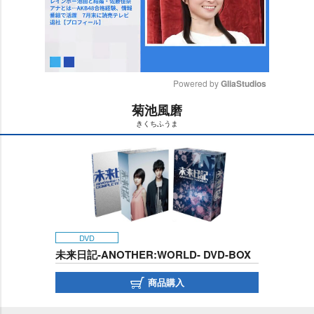
Powered by 
GliaStudios
菊池風磨
M
きくちふうま
u
t
e
DVD
未来日記-ANOTHER:WORLD- DVD-BOX
商品購入