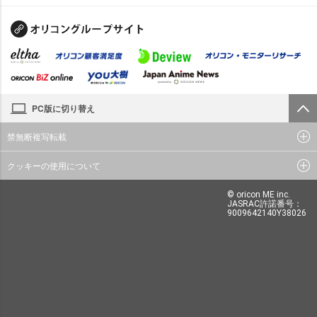
PC版に切り替え
禁無断複写転載
クッキーの使用について
© oricon ME inc.
JASRAC許諾番号：
9009642140Y38026