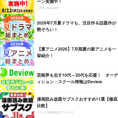
ーン実施中！
（PR）chocoZAP
2026年7月夏ドラマも、注目作＆話題作が
勢ぞろい！
【夏アニメ2026】7月期夏の新アニメを一
挙紹介！
芸能界を志す10代～20代を応援！ オーデ
ィション・スクール情報はDeview
漫画読み放題サブスクおすすめ11選【徹底
比較】
オリコン顧客満足度ランキング