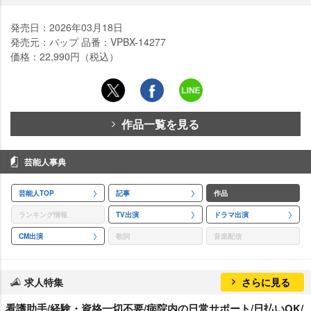
発売日：2026年03月18日
発売元：バップ 品番：VPBX-14277
価格：22,990円（税込）
作品一覧を見る
芸能人事典
芸能人TOP
記事
作品
ランキング情報
TV出演
ドラマ出演
CM出演
歌詞
音楽配信
求人特集
さらに見る
看護助手/経験・資格一切不要/病院内の日常サポート/日払いOK/