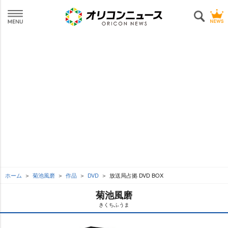
ホーム
菊池風磨
作品
DVD
放送局占拠 DVD BOX
菊池風磨
きくちふうま