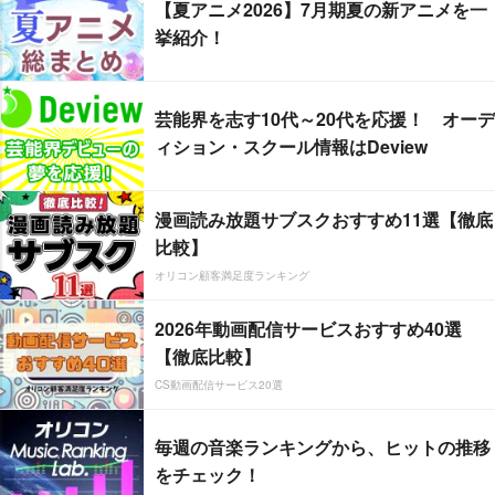
【夏アニメ2026】7月期夏の新アニメを一
挙紹介！
芸能界を志す10代～20代を応援！ オーデ
ィション・スクール情報はDeview
漫画読み放題サブスクおすすめ11選【徹底
比較】
オリコン顧客満足度ランキング
2026年動画配信サービスおすすめ40選
【徹底比較】
CS動画配信サービス20選
毎週の音楽ランキングから、ヒットの推移
をチェック！