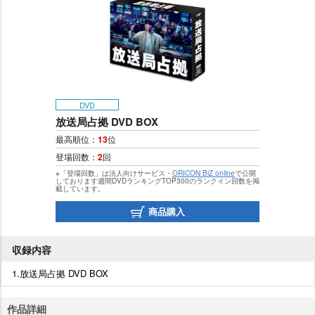
DVD
放送局占拠 DVD BOX
最高順位：
13
位
登場回数：
2
回
※「登場回数」は法人向けサービス・
ORICON BiZ online
で公開
しております週間DVDランキングTOP300のランクイン回数を掲
載しています。
商品購入
収録内容
1.放送局占拠 DVD BOX
作品詳細