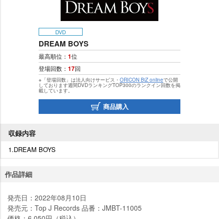
DVD
DREAM BOYS
最高順位：
1
位
登場回数：
17
回
※「登場回数」は法人向けサービス・
ORICON BiZ online
で公開
しております週間DVDランキングTOP300のランクイン回数を掲
載しています。
商品購入
収録内容
1.DREAM BOYS
作品詳細
発売日：2022年08月10日
発売元：Top J Records 品番：JMBT-11005
価格：6,050円（税込）