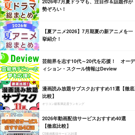
2026年7月夏ドラマも、注目作＆話題作が
勢ぞろい！
【夏アニメ2026】7月期夏の新アニメを一
挙紹介！
芸能界を志す10代～20代を応援！ オーデ
ィション・スクール情報はDeview
漫画読み放題サブスクおすすめ11選【徹底
比較】
オリコン顧客満足度ランキング
2026年動画配信サービスおすすめ40選
【徹底比較】
CS動画配信サービス20選