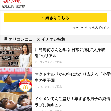
時給1,500円
派遣社員 / 愛知県
続きはこちら
sponsored by 求人ボックス
オリコンニュース イチオシ特集
川島海荷さんと学ぶ 日常に潜む“人身取
引”のリアル
オリコンタイアップ特集
マクドナルドが40年にわたり支える「小学
生の甲子園」
オリコンタイアップ特集
イケメンてんこ盛り！尊すぎる男子の純情
ラブに胸キュン
オリコンタイアップ特集