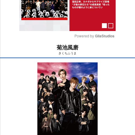
Powered by 
GliaStudios
菊池風磨
M
きくちふうま
u
t
e