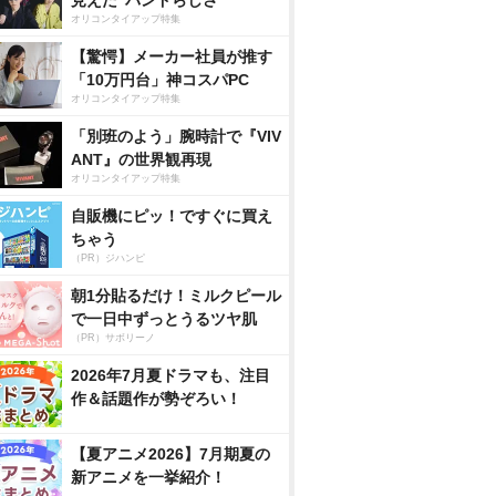
見えた”バンドらしさ”
オリコンタイアップ特集
【驚愕】メーカー社員が推す
「10万円台」神コスパPC
オリコンタイアップ特集
「別班のよう」腕時計で『VIV
ANT』の世界観再現
オリコンタイアップ特集
自販機にピッ！ですぐに買え
ちゃう
（PR）ジハンピ
朝1分貼るだけ！ミルクピール
で一日中ずっとうるツヤ肌
（PR）サボリーノ
2026年7月夏ドラマも、注目
作＆話題作が勢ぞろい！
【夏アニメ2026】7月期夏の
新アニメを一挙紹介！