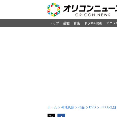
トップ
芸能
音楽
ドラマ&映画
アニメ
ホーム
菊池風磨
作品
DVD
バベル九朔 D