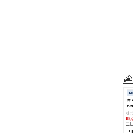
N
み
de
株
時給
正社
「