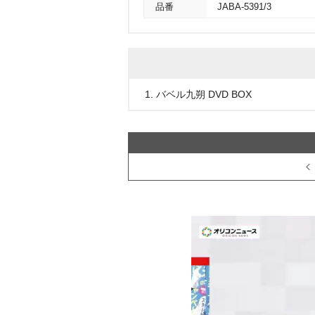
品番
JABA-5391/3
1. バベル九朔 DVD BOX