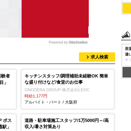
Powered by 
GliaStudios
茶
違
求人検索
M
オ
u
t
経験者
キッチンスタッフ/調理補助未経験OK 簡単
な盛り付けなど/食堂のお仕事
丁目」
e
ONODERA GROUP 株式会社LEOC
時給1,177円
アルバイト・パート / 大阪府
P ポス
道路・駐車場施工スタッフ/1万5000円～/高
収入/暑さ対策あり
通駅」