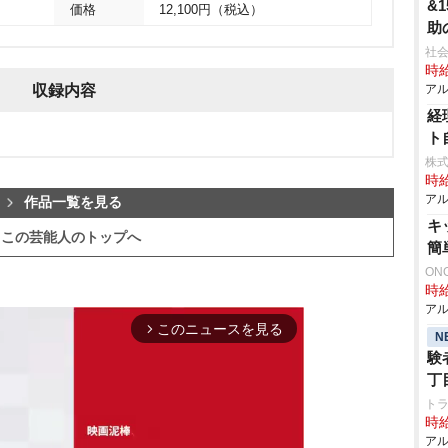
&
価格
12,100円（税込）
助
社
時給
収録内容
アル
経
ト
株
時給
アル
作品一覧を見る
キ
この芸能人のトップへ
簡
ON
時給
アル
このニュースを見る
arrow_forward_ios
N
験
丁
ト
時給
アル