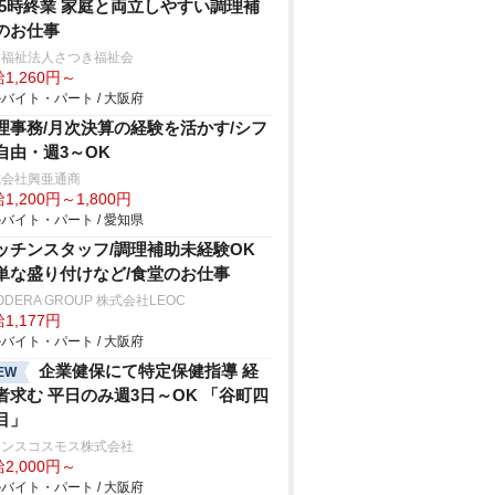
15時終業 家庭と両立しやすい調理補
のお仕事
会福祉法人さつき福祉会
1,260円～
バイト・パート / 大阪府
理事務/月次決算の経験を活かす/シフ
自由・週3～OK
式会社興亜通商
1,200円～1,800円
バイト・パート / 愛知県
ッチンスタッフ/調理補助未経験OK
単な盛り付けなど/食堂のお仕事
ODERA GROUP 株式会社LEOC
1,177円
バイト・パート / 大阪府
企業健保にて特定保健指導 経
EW
者求む 平日のみ週3日～OK 「谷町四
目」
ランスコスモス株式会社
2,000円～
バイト・パート / 大阪府