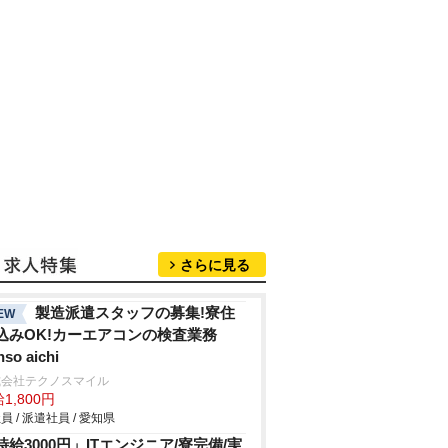
さらに見る
製造派遣スタッフの募集!寮住
EW
込みOK!カーエアコンの検査業務
nso aichi
式会社テクノスマイル
1,800円
員 / 派遣社員 / 愛知県
時給3000円」ITエンジニア/寮完備/実