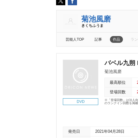
菊池風磨
きくちふうま
芸能人TOP
記事
作品
ラン
バベル九朔 D
菊池風磨
最高順位
登場回数
※「登場回数」は法人
DVD
のランクイン回数を掲
発売日
2021年04月28日