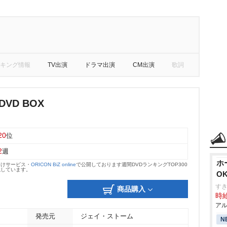
キング情報
TV出演
ドラマ出演
CM出演
歌詞
VD BOX
20
位
2
週
ホ
向けサービス・
ORICON BiZ online
で公開しております週間DVDランキングTOP300
載しています。
O
す
商品購入
時給
アル
発売元
ジェイ・ストーム
N