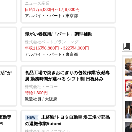
ニューズ産業
日給1万5,000円～1万8,000円
アルバイト・パート / 東京都
障がい者採用/「パート」調理補助
株式会社ベストプランニング
年収116万6,880円～322万4,000円
アルバイト・パート / 東京都
活”が
食品工場で焼きおにぎりの包装作業/夜勤専
属 勤務時間が選べる シフト制 日祝休み
株式会社トーコー
時給1,300円
派遣社員 / 大阪府
夜勤専
未経験/トヨタ自動車 堤工場で部品
NEW
!
の運搬作業/tutumi
株式会社テクノスマイル