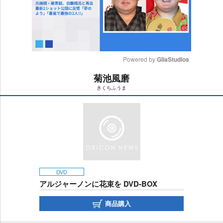
Powered by 
GliaStudios
菊池風磨
M
きくちふうま
u
t
e
DVD
アルジャーノンに花束を DVD-BOX
商品購入