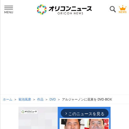
ホーム
菊池風磨
作品
DVD
アルジャーノンに花束を DVD-BOX
このニュースを見る
arrow_forward_ios