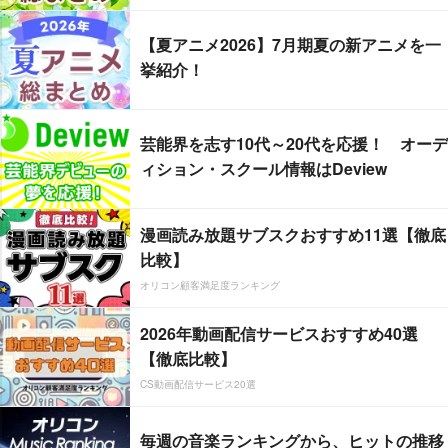
【夏アニメ2026】7月期夏の新アニメを一
挙紹介！
芸能界を志す10代～20代を応援！ オーデ
ィション・スクール情報はDeview
漫画読み放題サブスクおすすめ11選【徹底
比較】
オリコン顧客満足度ランキング
2026年動画配信サービスおすすめ40選
【徹底比較】
CS動画配信サービス20選
毎週の音楽ランキングから、ヒットの推移