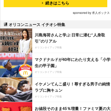
続きはこちら
sponsored by 求人ボックス
オリコンニュース イチオシ特集
川島海荷さんと学ぶ 日常に潜む“人身取
引”のリアル
オリコンタイアップ特集
マクドナルドが40年にわたり支える「小学
生の甲子園」
オリコンタイアップ特集
イケメンてんこ盛り！尊すぎる男子の純情
ラブに胸キュン
オリコンタイアップ特集
お値段そのまま45％増量！ファミマ夏の大