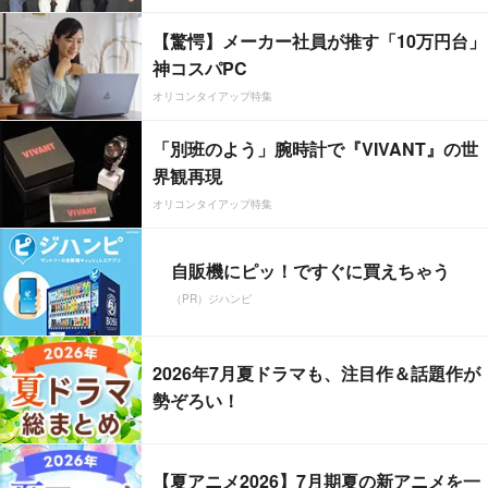
【驚愕】メーカー社員が推す「10万円台」
神コスパPC
オリコンタイアップ特集
「別班のよう」腕時計で『VIVANT』の世
界観再現
オリコンタイアップ特集
自販機にピッ！ですぐに買えちゃう
（PR）ジハンピ
2026年7月夏ドラマも、注目作＆話題作が
勢ぞろい！
【夏アニメ2026】7月期夏の新アニメを一