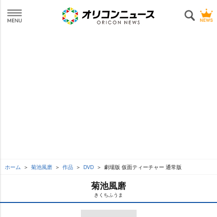
ホーム
菊池風磨
作品
DVD
劇場版 仮面ティーチャー 通常版
菊池風磨
きくちふうま