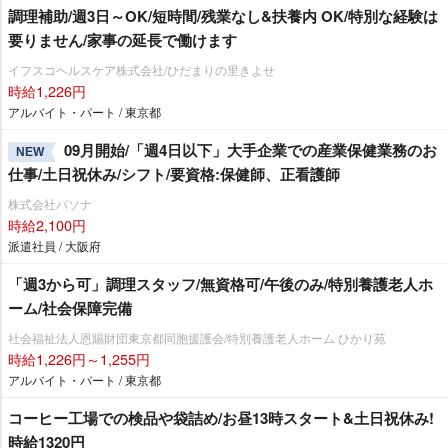
調理補助/週3日～OK/短時間/残業なし&扶養内 OK/特別な経験は
要りません/家事の延長で働けます
イフスコヘルスケア株式会社/ひだまりの里きよせ
時給1,226円
アルバイト・パート / 東京都
09月開始/「週4日以下」大手企業での産業保健業務のお
NEW
仕事/土日祝休み/シフト/要資格:保健師、正看護師
株式会社パソナ
時給2,100円
派遣社員 / 大阪府
「週3から可」調理スタッフ/無資格可/午後のみ/特別養護老人ホ
ーム/社会保障完備
社会福祉法人恩賜財団東京都同胞援護会/特別養護老人ホーム ひかり苑
時給1,226円～1,255円
アルバイト・パート / 東京都
コーヒー工場での検品や袋詰め/お昼13時スタート&土日祝休み!
時給1320円