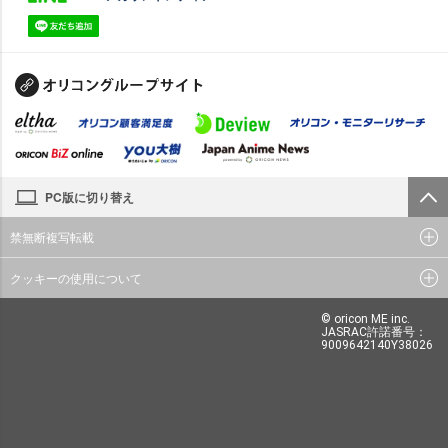
PC版に切り替え
禁無断複写転載
クッキーの使用について
© oricon ME inc.
JASRAC許諾番号：
9009642140Y38026