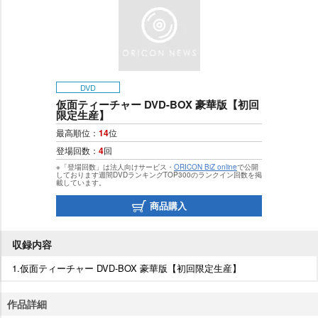
DVD
仮面ティーチャー DVD-BOX 豪華版【初回
限定生産】
最高順位：
14
位
登場回数：
4
回
※「登場回数」は法人向けサービス・
ORICON BiZ online
で公開
しております週間DVDランキングTOP300のランクイン回数を掲
載しています。
商品購入
収録内容
1.仮面ティーチャー DVD-BOX 豪華版【初回限定生産】
作品詳細