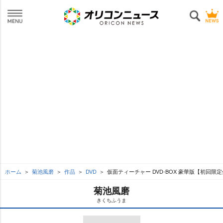
ホーム
菊池風磨
作品
DVD
仮面ティーチャー DVD-BOX 豪華版【初回限
菊池風磨
きくちふうま