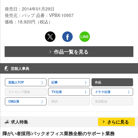
発売日：2014年01月29日
発売元：バップ 品番：VPBX-10957
価格：18,920円（税込）
作品一覧を見る
芸能人事典
芸能人TOP
記事
作品
ランキング情報
TV出演
ドラマ出演
CM出演
歌詞
音楽配信
求人特集
さらに見る
障がい者採用/バックオフィス業務全般のサポート業務