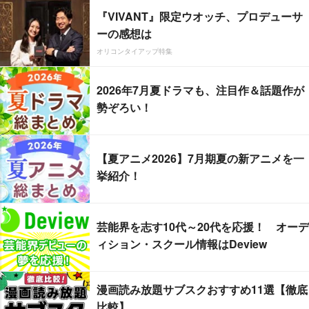
『VIVANT』限定ウオッチ、プロデューサ
ーの感想は
オリコンタイアップ特集
2026年7月夏ドラマも、注目作＆話題作が
勢ぞろい！
【夏アニメ2026】7月期夏の新アニメを一
挙紹介！
芸能界を志す10代～20代を応援！ オーデ
ィション・スクール情報はDeview
漫画読み放題サブスクおすすめ11選【徹底
比較】