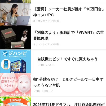
【驚愕】メーカー社員が推す「10万円台」
神コスパPC
オリコンタイアップ特集
「別班のよう」腕時計で『VIVANT』の世
界観再現
オリコンタイアップ特集
自販機にピッ！ですぐに買えちゃう
（PR）ジハンピ
朝1分貼るだけ！ミルクピールで一日中ず
っとうるツヤ肌
（PR）サボリーノ
2026年7月夏ドラマも、注目作＆話題作が