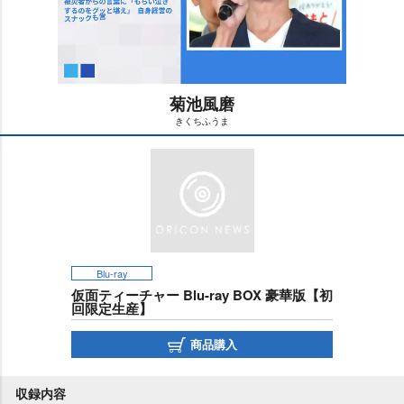
菊池風磨
きくちふうま
M
u
t
e
Blu-ray
仮面ティーチャー Blu-ray BOX 豪華版【初
回限定生産】
商品購入
収録内容