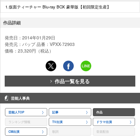
1.仮面ティーチャー Blu-ray BOX 豪華版【初回限定生産】
作品詳細
発売日：2014年01月29日
発売元：バップ 品番：VPXX-72903
価格：23,320円（税込）
作品一覧を見る
芸能人事典
芸能人TOP
記事
作品
ランキング情報
TV出演
ドラマ出演
CM出演
歌詞
音楽配信