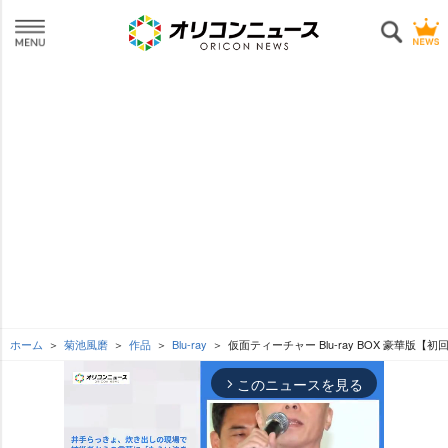
ホーム
菊池風磨
作品
Blu-ray
仮面ティーチャー Blu-ray BOX 豪華版【
このニュースを見る
arrow_forward_ios