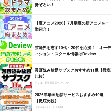
勢ぞろい！
【夏アニメ2026】7月期夏の新アニメを一
挙紹介！
芸能界を志す10代～20代を応援！ オーデ
ィション・スクール情報はDeview
漫画読み放題サブスクおすすめ11選【徹底
比較】
オリコン顧客満足度ランキング
2026年動画配信サービスおすすめ40選
【徹底比較】
CS動画配信サービス20選