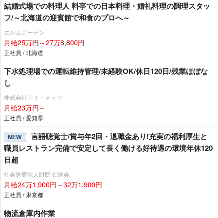
結婚式場での料理人 料亭での日本料理・婚礼料理の調理スタッ
フ/～北海道の迎賓館で和食のプロへ～
エルムガーデン
月給25万円～27万8,800円
正社員 / 北海道
下水処理場での運転維持管理/未経験OK/休日120日/残業ほぼな
し
株式会社アイ・メッツ
月給23万円～
正社員 / 愛知県
言語聴覚士/賞与年2回・退職金あり!充実の福利厚生と
NEW
職員レストラン完備で安定して長く働ける好待遇の環境年休120
日超
社会医療法人財団 仁医会
月給24万1,900円～32万1,900円
正社員 / 東京都
物流倉庫内作業