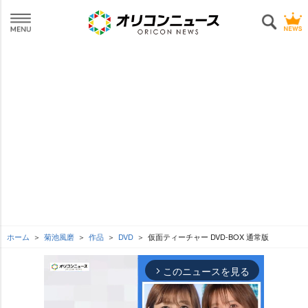
ホーム
菊池風磨
作品
DVD
仮面ティーチャー DVD-BOX 通常版
このニュースを見る
arrow_forward_ios