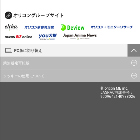
PC版に切り替え
禁無断複写転載
クッキーの使用について
© oricon ME inc.
JASRAC許諾番号：
9009642140Y38026