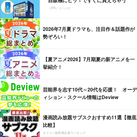
自販機にピッ！ですぐに買えちゃう
（PR）ジハンピ
2026年7月夏ドラマも、注目作＆話題作が
勢ぞろい！
【夏アニメ2026】7月期夏の新アニメを一
挙紹介！
芸能界を志す10代～20代を応援！ オーデ
ィション・スクール情報はDeview
漫画読み放題サブスクおすすめ11選【徹底
比較】
オリコン顧客満足度ランキング