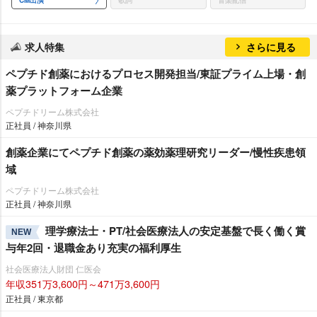
CM出演
歌詞
音楽配信
求人特集
さらに見る
ペプチド創薬におけるプロセス開発担当/東証プライム上場・創
薬プラットフォーム企業
ペプチドリーム株式会社
正社員 / 神奈川県
創薬企業にてペプチド創薬の薬効薬理研究リーダー/慢性疾患領
域
ペプチドリーム株式会社
正社員 / 神奈川県
理学療法士・PT/社会医療法人の安定基盤で長く働く賞
NEW
与年2回・退職金あり充実の福利厚生
社会医療法人財団 仁医会
年収351万3,600円～471万3,600円
正社員 / 東京都