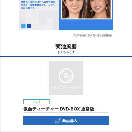
Powered by 
GliaStudios
菊池風磨
M
きくちふうま
u
t
e
DVD
仮面ティーチャー DVD-BOX 通常版
商品購入