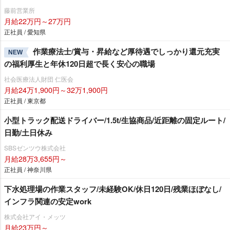
藤前営業所
月給22万円～27万円
正社員 / 愛知県
作業療法士/賞与・昇給など厚待遇でしっかり還元充実
NEW
の福利厚生と年休120日超で長く安心の職場
社会医療法人財団 仁医会
月給24万1,900円～32万1,900円
正社員 / 東京都
小型トラック配送ドライバー/1.5t/生協商品/近距離の固定ルート/
日勤/土日休み
SBSゼンツウ株式会社
月給28万3,655円～
正社員 / 神奈川県
下水処理場の作業スタッフ/未経験OK/休日120日/残業ほぼなし/
インフラ関連の安定work
株式会社アイ・メッツ
月給23万円～