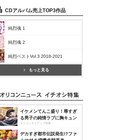
CDアルバム売上TOP3作品
純烈魂 1
純烈魂 2
純烈ベストVol.3 2018-2021
もっと見る
イケメンてんこ盛り！尊すぎ
る男子の純情ラブに胸キュン
オリコンタイアップ特集
デカすぎ都市伝説発生!?ファ