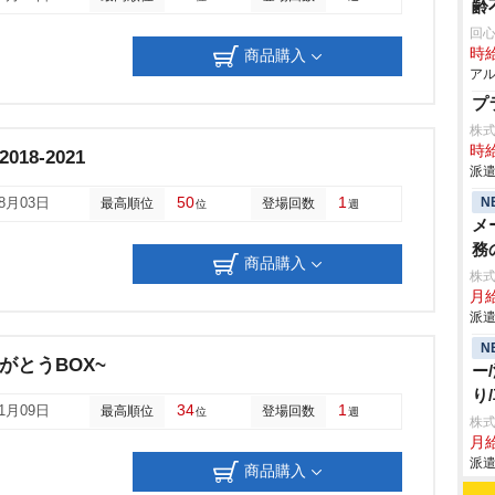
齢
回
時給
商品購入
アル
プ
株
時給
018-2021
派遣
50
1
N
08月03日
最高順位
登場回数
位
週
メ
務
商品購入
株
月給
派遣
N
がとうBOX~
ー
り
34
1
01月09日
最高順位
登場回数
位
週
株
月給
派遣
商品購入