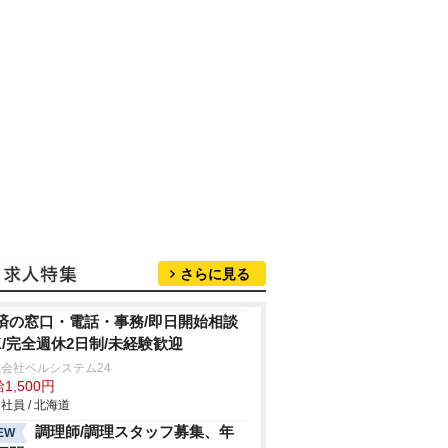
さらに見る
済の窓口・電話・事務/即日開始相談
K/完全週休2日制/未経験歓迎
会社ベルシステム24
1,500円
社員 / 北海道
調理師/調理スタッフ募集、年
EW