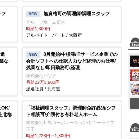
ッフ
無資格可の調理師/調理スタッフ
NEW
グループホーム宿木
時給1,300円
アルバイト・パート / 大阪府
での
8月開始/中標津/ITサービス企業での
NEW
業な
会計ソフトへの仕訳入力など経理のお仕事/
残業なし/即日勤務可/経理
株式会社パソナ
月給22万3,600円
派遣社員 / 北海道
OK/
「福祉調理スタッフ」調理師免許必須/シフ
ト相談可/介護付き有料老人ホーム
上北郡
株式会社川島コーポレーション/サニーライフ
王子
時給1,226円～1,300円