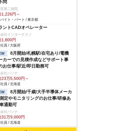
不問
心堂第二病院
1,226円～
バイト・パート / 東京都
ラントCADオペレーター
式会社インターテクノ
1,800円
社員 / 大阪府
8月開始/札幌駅/在宅あり/電機
EW
ーカーでの見積作成などサポート事
のお仕事/駅近/即日勤務可
式会社パソナ
23万5,500円～
社員 / 北海道
8月開始/千歳/大手半導体メーカ
EW
/測定やモニタリングのお仕事/研修あ
/車通勤可
式会社パソナ
31万9,000円
社員 / 北海道