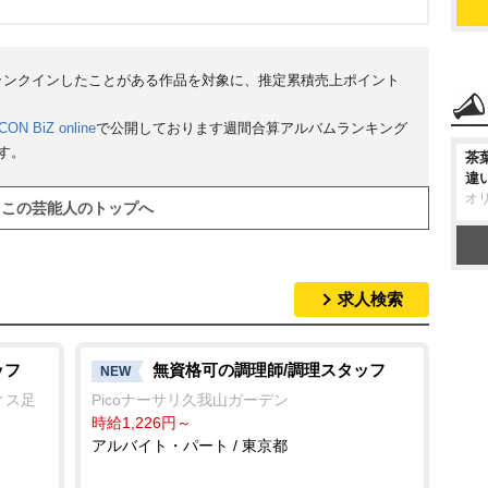
にランクインしたことがある作品を対象に、推定累積売上ポイント
CON BiZ online
で公開しております週間合算アルバムランキング
す。
茶
違
オ
この芸能人のトップへ
求人検索
ッフ
無資格可の調理師/調理スタッフ
NEW
ィス足
Picoナーサリ久我山ガーデン
時給1,226円～
アルバイト・パート / 東京都