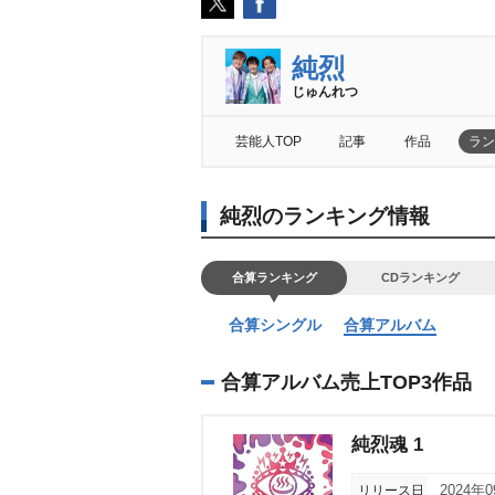
純烈
じゅんれつ
芸能人TOP
記事
作品
ラン
純烈のランキング情報
合算ランキング
CDランキング
合算シングル
合算アルバム
合算アルバム売上TOP3作品
純烈魂 1
リリース日
2024年