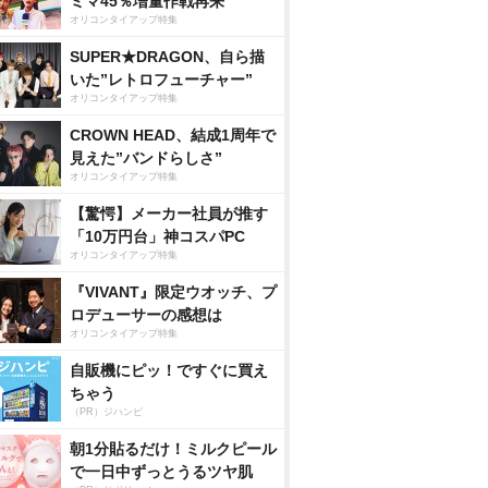
ミマ45％増量作戦再来
オリコンタイアップ特集
SUPER★DRAGON、自ら描
いた”レトロフューチャー”
オリコンタイアップ特集
CROWN HEAD、結成1周年で
見えた”バンドらしさ”
オリコンタイアップ特集
【驚愕】メーカー社員が推す
「10万円台」神コスパPC
オリコンタイアップ特集
『VIVANT』限定ウオッチ、プ
ロデューサーの感想は
オリコンタイアップ特集
自販機にピッ！ですぐに買え
ちゃう
（PR）ジハンピ
朝1分貼るだけ！ミルクピール
で一日中ずっとうるツヤ肌