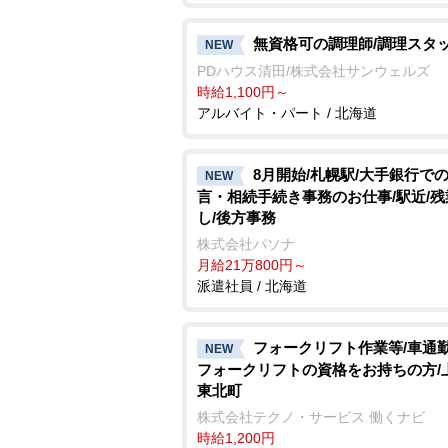
無資格可の調理師/調理スタ
NEW
PDハウス清田/株式会社サンウェルズ
時給1,100円～
アルバイト・パート / 北海道
8月開始/札幌駅/大手銀行
NEW
言・相続手続き事務のお仕事/駅近/残
し/後方事務
株式会社パソナ
月給21万800円～
派遣社員 / 北海道
フォークリフト作業等/車通勤
NEW
フォークリフトの資格をお持ちの方/
東北町
株式会社テクノ・サービス 働くナビ
時給1,200円