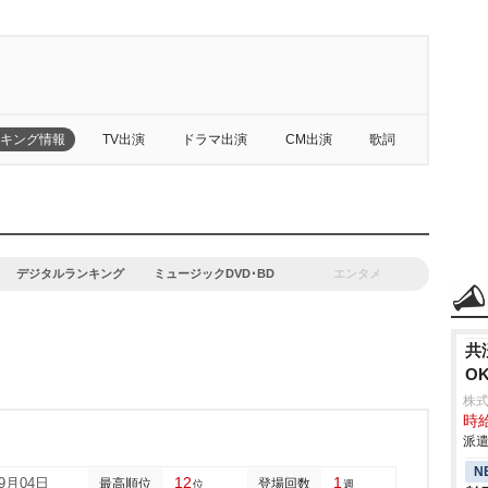
キング情報
TV出演
ドラマ出演
CM出演
歌詞
デジタルランキング
ミュージックDVD･BD
エンタメ
共
O
株式
時給
派遣
N
12
1
09月04日
最高順位
登場回数
位
週