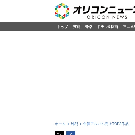
トップ
芸能
音楽
ドラマ&映画
アニメ
ホーム
純烈
合算アルバム売上TOP3作品