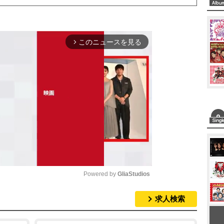
このニュースを見る
arrow_forward_ios
Powered by 
GliaStudios
求人検索
M
u