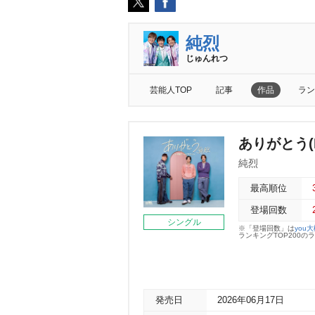
純烈
じゅんれつ
芸能人TOP
記事
作品
ラン
ありがとう(
純烈
最高順位
登場回数
シングル
※「登場回数」は
you
ランキングTOP200
発売日
2026年06月17日