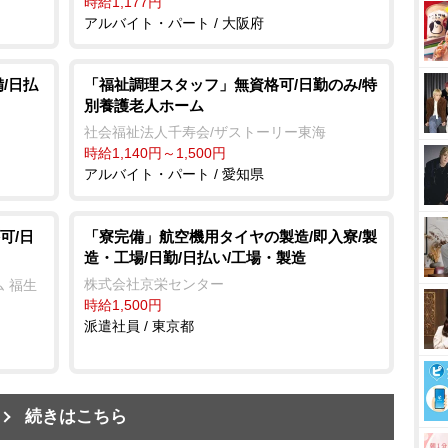
時給1,177円
アルバイト・パート / 大阪府
/日払
「福祉調理スタッフ」無資格可/日勤のみ/特
別養護老人ホーム
社会福祉法人千寿会/ザストーリー東海
時給1,140円～1,500円
アルバイト・パート / 愛知県
可/日
「寮完備」航空機用タイヤの製造/即入寮/製
造・工場/日勤/日払い/工場・製造
株式会社京栄センター
 福生
時給1,500円
派遣社員 / 東京都
続きはこちら