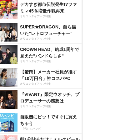
デカすぎ都市伝説発生!?ファ
ミマ45％増量作戦再来
オリコンタイアップ特集
SUPER★DRAGON、自ら描
いた”レトロフューチャー”
オリコンタイアップ特集
CROWN HEAD、結成1周年で
見えた”バンドらしさ”
オリコンタイアップ特集
【驚愕】メーカー社員が推す
「10万円台」神コスパPC
オリコンタイアップ特集
『VIVANT』限定ウオッチ、プ
ロデューサーの感想は
オリコンタイアップ特集
自販機にピッ！ですぐに買え
ちゃう
（PR）ジハンピ
朝1分貼るだけ！ミルクピール