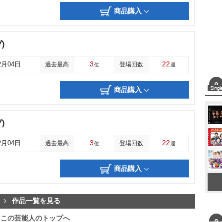
商品購入
)
3
22
2月04日
過去最高
登場回数
位
週
商品購入
)
3
22
2月04日
過去最高
登場回数
位
週
商品購入
作品一覧を見る
この芸能人のトップへ