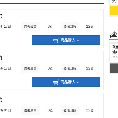
アル
)
3
22
6月17日
過去最高
登場回数
位
週
商品購入
茶
違
オ
)
3
22
6月17日
過去最高
登場回数
位
週
商品購入
)
3
22
2月04日
過去最高
登場回数
位
週