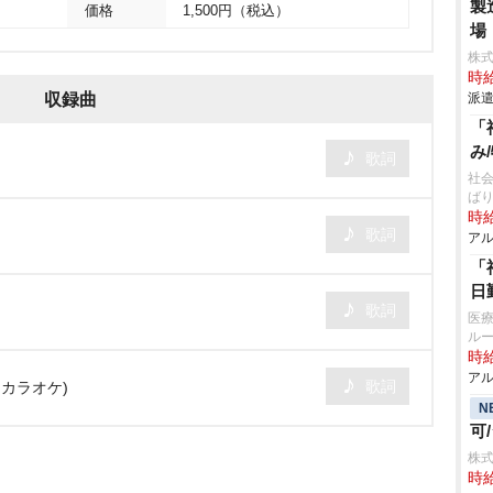
製
価格
1,500円（税込）
場
株
時給
収録曲
派遣
「
み
歌詞
社会
ば
時給
歌詞
アル
「
日
歌詞
医療
ル
時給
アル
歌詞
・カラオケ)
N
可
株式
時給