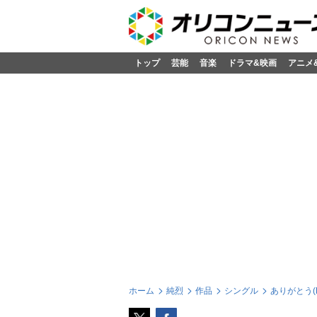
トップ
芸能
音楽
ドラマ&映画
アニメ
ホーム
純烈
作品
シングル
ありがとう(