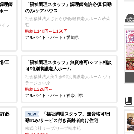
t
/調理師
「福祉調理スタッフ」調理師免許必須/日勤
のみ/ケアハウス
ホー
e
社会福祉法人さわらび会/軽費老人ホーム若菜
荘
ライフ
時給1,140円～1,150円
アルバイト・パート / 愛知県
場/工
「福祉調理スタッフ」無資格可/シフト相談
可/特別養護老人ホーム
社会福祉法人美生会/特別養護老人ホーム ヴィ
ラージュ中原
時給1,226円～
アルバイト・パート / 神奈川県
免許必
「福祉調理スタッフ」無資格可/日
NEW
勤のみ/サービス付き高齢者向け住宅
株式会社リープ/リープ楠木苑