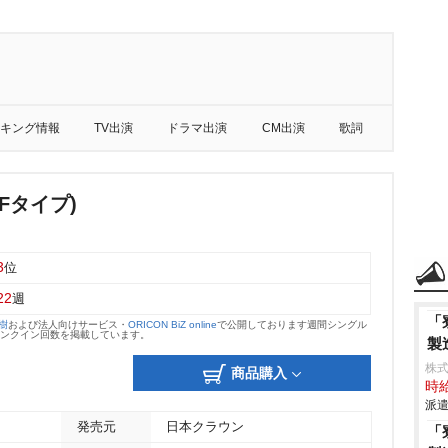
キング情報
TV出演
ドラマ出演
CM出演
歌詞
Fタイプ)
3
位
22
週
「
大樹
および法人向けサービス・
ORICON BiZ online
で公開しております週間シングル
のランクイン回数を掲載しています。
製
株
商品購入
時給
派遣
発売元
日本クラウン
「