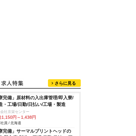
さらに見る
寮完備」原材料の入出庫管理/即入寮/
造・工場/日勤/日払い/工場・製造
式会社京栄センター
1,150円～1,438円
社員 / 北海道
寮完備」サーマルプリントヘッドの