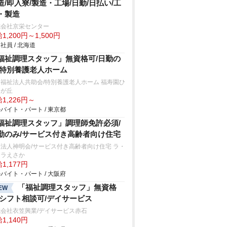
造/即入寮/製造・工場/日勤/日払い/工
・製造
式会社京栄センター
1,200円～1,500円
社員 / 北海道
福祉調理スタッフ」無資格可/日勤の
/特別養護老人ホーム
福祉法人共助会/特別養護老人ホーム 福寿園ひ
りが丘
1,226円～
バイト・パート / 東京都
福祉調理スタッフ」調理師免許必須/
勤のみ/サービス付き高齢者向け住宅
法人神明会/サービス付き高齢者向け住宅 ラ・
ーラえさか
1,177円
バイト・パート / 大阪府
「福祉調理スタッフ」無資格
EW
/シフト相談可/デイサービス
会社衣笠興業/デイサービス赤石
1,140円