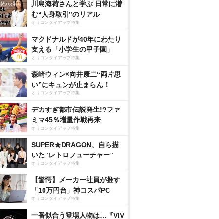
川島海荷さんと学ぶ 日常に潜
む“人身取引”のリアル
オリコンタイアップ特集
マクドナルドが40年にわたり
支える「小学生の甲子園」
オリコンタイアップ特集
森崎ウィン×向井康二“両片思
い”にキュンが止まらん！
オリコンタイアップ特集
デカすぎ都市伝説発生!?ファ
ミマ45％増量作戦再来
オリコンタイアップ特集
SUPER★DRAGON、自ら描
いた”レトロフューチャー”
オリコンタイアップ特集
【驚愕】メーカー社員が推す
「10万円台」神コスパPC
オリコンタイアップ特集
一番似合う登場人物は…『VIV