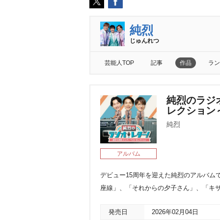
純烈
じゅんれつ
芸能人TOP
記事
作品
ラン
純烈のラジ
レクション
純烈
アルバム
デビュー15周年を迎えた純烈のアルバム
座線」、「それからの夕子さん」、「キサ
発売日
2026年02月04日