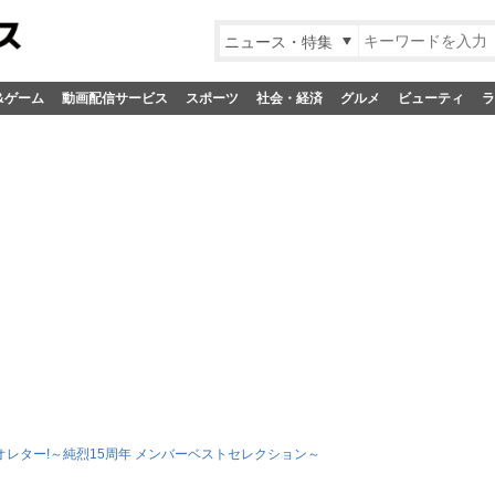
ニュース・特集
&ゲーム
動画配信サービス
スポーツ
社会・経済
グルメ
ビューティ
ラ
オレター!～純烈15周年 メンバーベストセレクション～