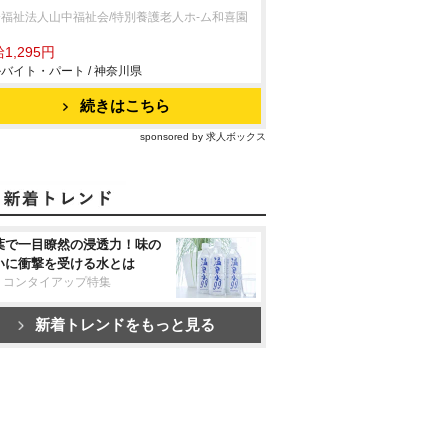
福祉法人山中福祉会/特別養護老人ホ-ム和喜園
園
1,295円
バイト・パート / 神奈川県
続きはこちら
sponsored by 求人ボックス
葉で一目瞭然の浸透力！味の
いに衝撃を受ける水とは
リコンタイアップ特集
新着トレンドをもっと見る