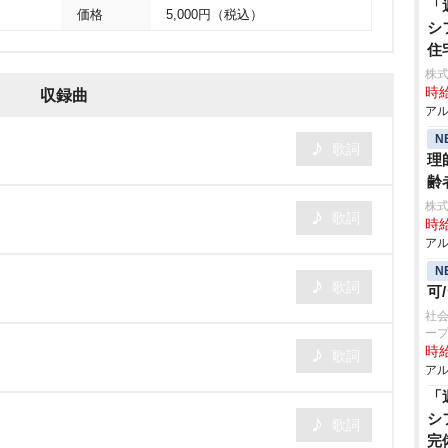
「
価格
5,000円（税込）
シ
住
株式
時給
収録曲
アル
N
歌詞
理
齢
株
歌詞
時給
アル
N
歌詞
可
社会
ー
時給
歌詞
アル
「
シ
歌詞
完