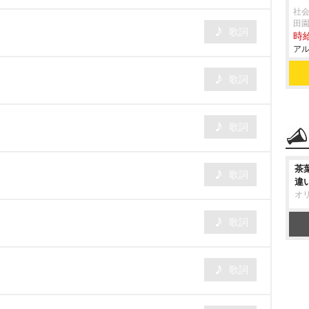
社会
田
歌詞
時給
アル
歌詞
歌詞
茶
歌詞
違
オ
歌詞
歌詞