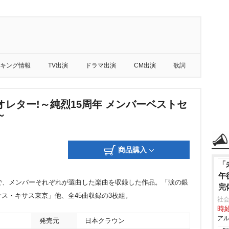
キング情報
TV出演
ドラマ出演
CM出演
歌詞
オレター!～純烈15周年 メンバーベストセ
～
商品購入
「
午
で、メンバーそれぞれが選曲した楽曲を収録した作品。「涙の銀
完
ス・キサス東京」他、全45曲収録の3枚組。
社会
時給
アル
発売元
日本クラウン