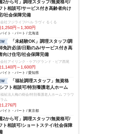
週2から可」調理スタッフ/無資格可/
フト相談可/サービス付き高齢者向け
宅/社会保障完備
会社フジライフ/ベル ラヴィ るくる
1,250円～1,300円
バイト・パート / 北海道
「未経験OK」調理スタッフ/調
EW
師免許必須/日勤のみ/サービス付き高
者向け住宅/社会保障完備
式会社アイリンク・ケア/グランド・ピア西尾
1,140円～1,600円
バイト・パート / 愛知県
「福祉調理スタッフ」無資格
EW
/シフト相談可/特別養護老人ホーム
福祉法人梅の樹会/特別養護老人ホーム フラワ
プラム
1,276円
バイト・パート / 東京都
週2から可」調理スタッフ/無資格可/
フト相談可/ショートステイ/社会保障
備