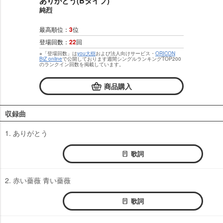
ありがとう(Bタイプ)
純烈
最高順位：
3
位
登場回数：
22
回
※「登場回数」は
you大樹
および法人向けサービス・
ORICON
BiZ online
で公開しております週間シングルランキングTOP200
のランクイン回数を掲載しています。
商品購入
収録曲
1. ありがとう
歌詞
2. 赤い薔薇 青い薔薇
歌詞