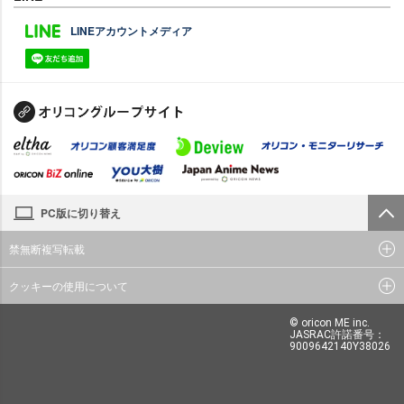
LINEアカウントメディア
PC版に切り替え
禁無断複写転載
クッキーの使用について
© oricon ME inc.
JASRAC許諾番号：
9009642140Y38026