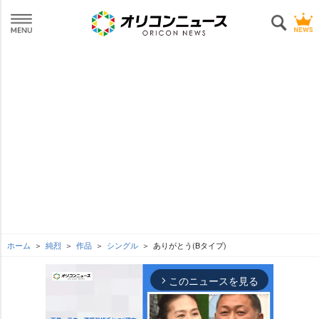
ホーム
純烈
作品
シングル
ありがとう(Bタイプ)
このニュースを見る
arrow_forward_ios