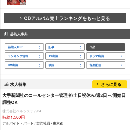
CDアルバム売上ランキングをもっと見る
芸能人事典
芸能人TOP
記事
作品
ランキング情報
TV出演
ドラマ出演
CM出演
歌詞
音楽配信
求人特集
さらに見る
大手新聞社のコールセンター管理者/土日祝休み/週2日～/開始日
調整OK
株式会社ベルシステム24
時給1,500円
アルバイト・パート / 契約社員 / 東京都