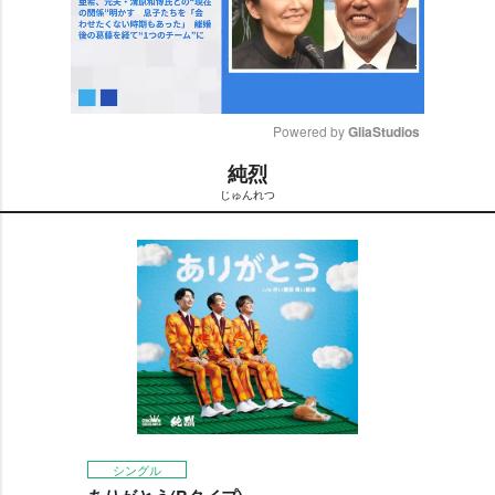
Powered by 
GliaStudios
純烈
M
じゅんれつ
u
t
e
シングル