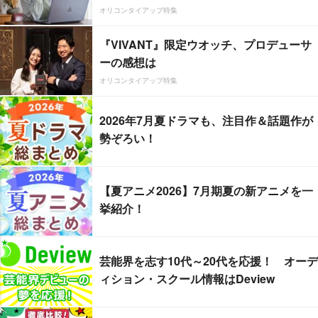
オリコンタイアップ特集
『VIVANT』限定ウオッチ、プロデューサ
ーの感想は
オリコンタイアップ特集
2026年7月夏ドラマも、注目作＆話題作が
勢ぞろい！
【夏アニメ2026】7月期夏の新アニメを一
挙紹介！
芸能界を志す10代～20代を応援！ オーデ
ィション・スクール情報はDeview