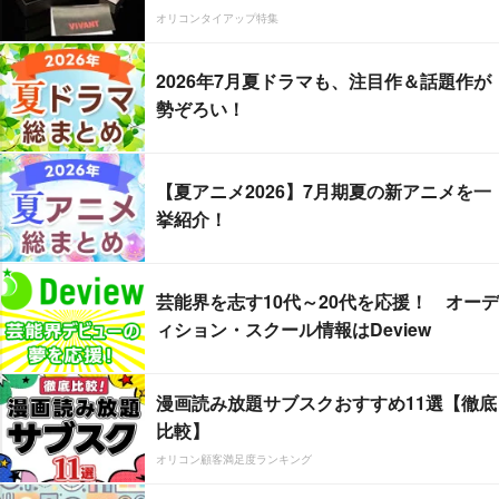
オリコンタイアップ特集
2026年7月夏ドラマも、注目作＆話題作が
勢ぞろい！
【夏アニメ2026】7月期夏の新アニメを一
挙紹介！
芸能界を志す10代～20代を応援！ オーデ
ィション・スクール情報はDeview
漫画読み放題サブスクおすすめ11選【徹底
比較】
オリコン顧客満足度ランキング