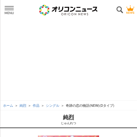
ホーム
純烈
作品
シングル
奇跡の恋の物語(NEW)(Dタイプ)
純烈
じゅんれつ