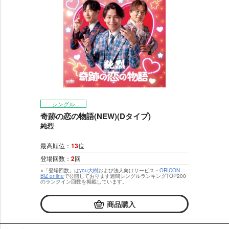
シングル
奇跡の恋の物語(NEW)(Dタイプ)
純烈
最高順位：
13
位
登場回数：
2
回
※「登場回数」は
you大樹
および法人向けサービス・
ORICON
BiZ online
で公開しております週間シングルランキングTOP200
のランクイン回数を掲載しています。
商品購入