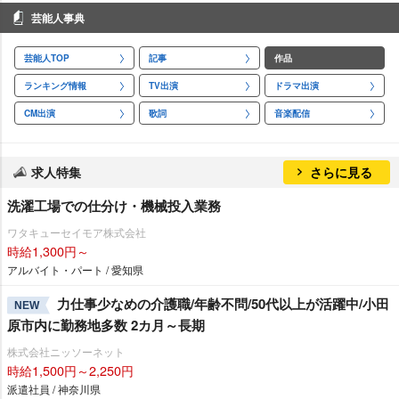
芸能人事典
芸能人TOP
記事
作品
ランキング情報
TV出演
ドラマ出演
CM出演
歌詞
音楽配信
求人特集
さらに見る
洗濯工場での仕分け・機械投入業務
ワタキューセイモア株式会社
時給1,300円～
アルバイト・パート / 愛知県
力仕事少なめの介護職/年齢不問/50代以上が活躍中/小田
NEW
原市内に勤務地多数 2カ月～長期
株式会社ニッソーネット
時給1,500円～2,250円
派遣社員 / 神奈川県