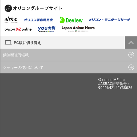
PC版に切り替え
禁無断複写転載
クッキーの使用について
© oricon ME inc.
JASRAC許諾番号：
9009642140Y38026