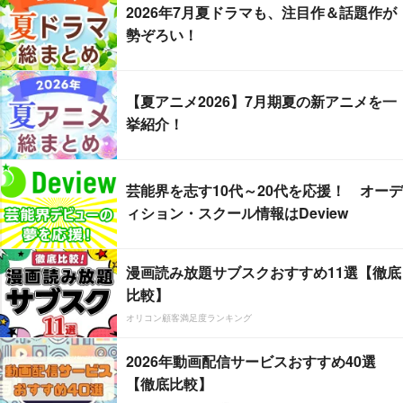
2026年7月夏ドラマも、注目作＆話題作が
勢ぞろい！
【夏アニメ2026】7月期夏の新アニメを一
挙紹介！
芸能界を志す10代～20代を応援！ オーデ
ィション・スクール情報はDeview
漫画読み放題サブスクおすすめ11選【徹底
比較】
オリコン顧客満足度ランキング
2026年動画配信サービスおすすめ40選
【徹底比較】