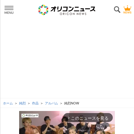
ホーム
純烈
作品
アルバム
純烈NOW
このニュースを見る
arrow_forward_ios