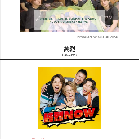
Powered by 
GliaStudios
純烈
M
じゅんれつ
u
t
e