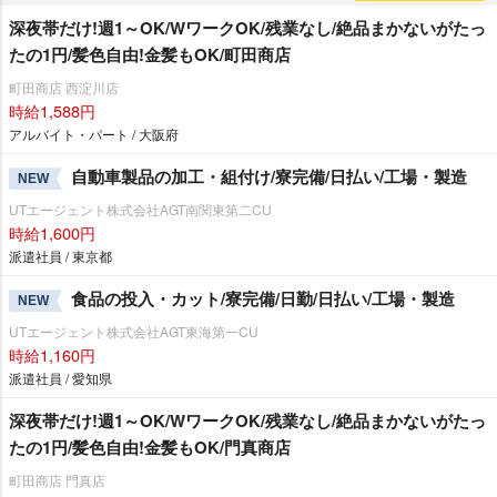
深夜帯だけ!週1～OK/WワークOK/残業なし/絶品まかないがたっ
たの1円/髪色自由!金髪もOK/町田商店
町田商店 西淀川店
時給1,588円
アルバイト・パート / 大阪府
自動車製品の加工・組付け/寮完備/日払い/工場・製造
NEW
UTエージェント株式会社AGT南関東第二CU
時給1,600円
派遣社員 / 東京都
食品の投入・カット/寮完備/日勤/日払い/工場・製造
NEW
UTエージェント株式会社AGT東海第一CU
時給1,160円
派遣社員 / 愛知県
深夜帯だけ!週1～OK/WワークOK/残業なし/絶品まかないがたっ
たの1円/髪色自由!金髪もOK/門真商店
町田商店 門真店