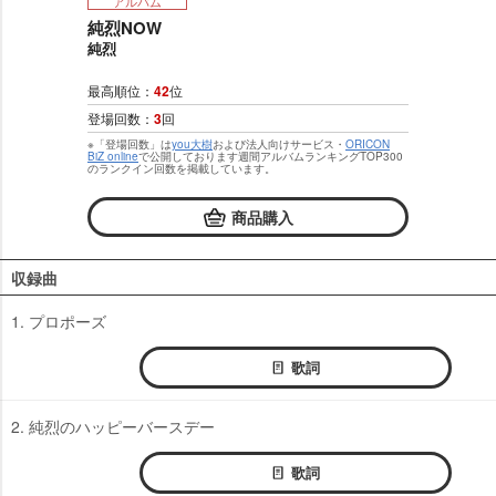
アルバム
純烈NOW
純烈
最高順位：
42
位
登場回数：
3
回
※「登場回数」は
you大樹
および法人向けサービス・
ORICON
BiZ online
で公開しております週間アルバムランキングTOP300
のランクイン回数を掲載しています。
商品購入
収録曲
1. プロポーズ
歌詞
2. 純烈のハッピーバースデー
歌詞