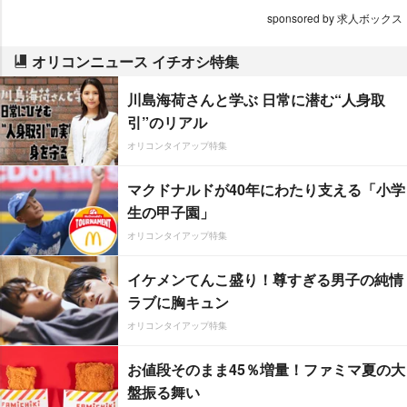
sponsored by 求人ボックス
オリコンニュース イチオシ特集
川島海荷さんと学ぶ 日常に潜む“人身取
引”のリアル
オリコンタイアップ特集
マクドナルドが40年にわたり支える「小学
生の甲子園」
オリコンタイアップ特集
イケメンてんこ盛り！尊すぎる男子の純情
ラブに胸キュン
オリコンタイアップ特集
お値段そのまま45％増量！ファミマ夏の大
盤振る舞い