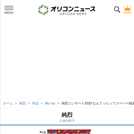
ホーム
純烈
作品
Blu-ray
純烈コンサート2023 なんてったってスーパー銭
純烈
じゅんれつ