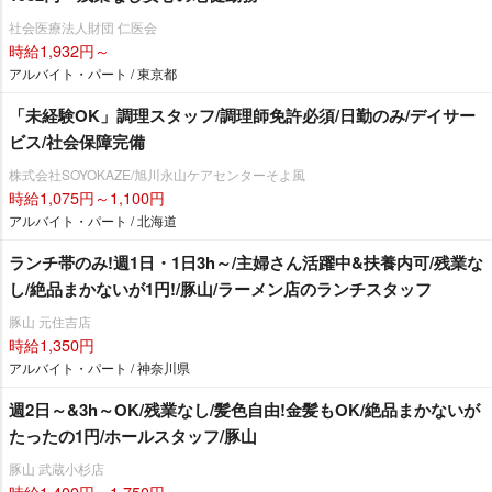
社会医療法人財団 仁医会
時給1,932円～
アルバイト・パート / 東京都
「未経験OK」調理スタッフ/調理師免許必須/日勤のみ/デイサー
ビス/社会保障完備
株式会社SOYOKAZE/旭川永山ケアセンターそよ風
時給1,075円～1,100円
アルバイト・パート / 北海道
ランチ帯のみ!週1日・1日3h～/主婦さん活躍中&扶養内可/残業な
し/絶品まかないが1円!/豚山/ラーメン店のランチスタッフ
豚山 元住吉店
時給1,350円
アルバイト・パート / 神奈川県
週2日～&3h～OK/残業なし/髪色自由!金髪もOK/絶品まかないが
たったの1円/ホールスタッフ/豚山
豚山 武蔵小杉店
時給1,400円～1,750円