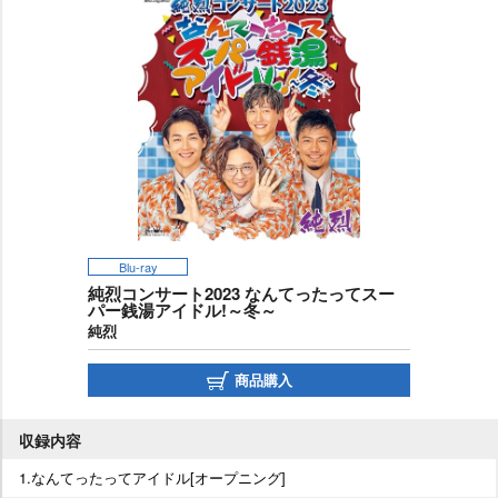
Blu-ray
純烈コンサート2023 なんてったってスー
パー銭湯アイドル!～冬～
純烈
商品購入
収録内容
1.なんてったってアイドル[オープニング]