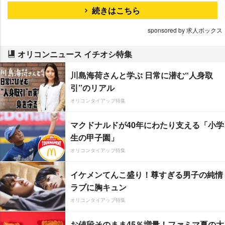
続きはこちら
sponsored by 求人ボックス
オリコンニュース イチオシ特集
川島海荷さんと学ぶ 日常に潜む“人身取
引”のリアル
オリコンタイアップ特集
マクドナルドが40年にわたり支える「小学
生の甲子園」
オリコンタイアップ特集
イケメンてんこ盛り！尊すぎる男子の純情
ラブに胸キュン
オリコンタイアップ特集
お値段そのまま45％増量！ファミマ夏の大