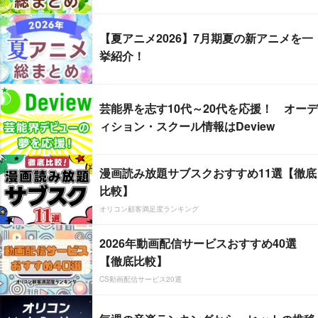
【夏アニメ2026】7月期夏の新アニメを一
挙紹介！
芸能界を志す10代～20代を応援！ オーデ
ィション・スクール情報はDeview
漫画読み放題サブスクおすすめ11選【徹底
比較】
オリコン顧客満足度ランキング
2026年動画配信サービスおすすめ40選
【徹底比較】
CS動画配信サービス20選