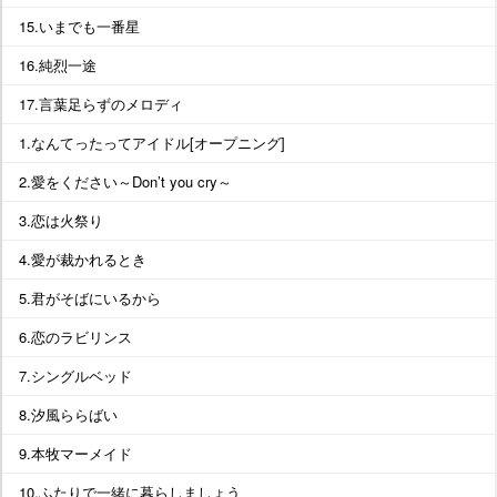
15.いまでも一番星
16.純烈一途
17.言葉足らずのメロディ
1.なんてったってアイドル[オープニング]
2.愛をください～Don’t you cry～
3.恋は火祭り
4.愛が裁かれるとき
5.君がそばにいるから
6.恋のラビリンス
7.シングルベッド
8.汐風ららばい
9.本牧マーメイド
10.ふたりで一緒に暮らしましょう