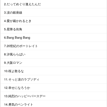
2.だってめぐり逢えたんだ
3.涙の銀座線
4.愛が裁かれるとき
5.星降る街角
6.Bang Bang Bang
7.20世紀のポートレイト
8.汐風ららばい
9.大阪ロマン
10.桜よ散るな
11.そっと涙のラプソディ
12.幸せになろうか
13.純烈のハッピーバースデー
14.勇気のペンライト