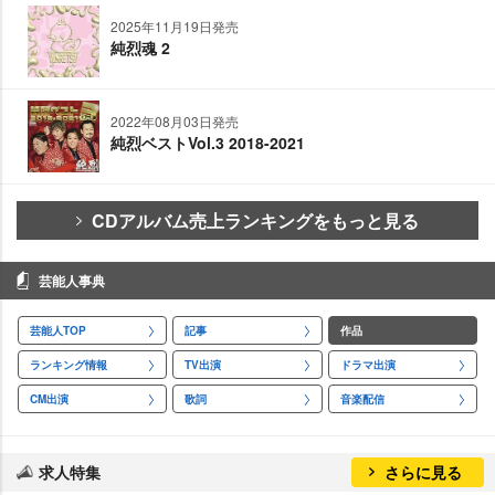
2025年11月19日発売
純烈魂 2
2022年08月03日発売
純烈ベストVol.3 2018-2021
CDアルバム売上ランキングをもっと見る
芸能人事典
芸能人TOP
記事
作品
ランキング情報
TV出演
ドラマ出演
CM出演
歌詞
音楽配信
求人特集
さらに見る