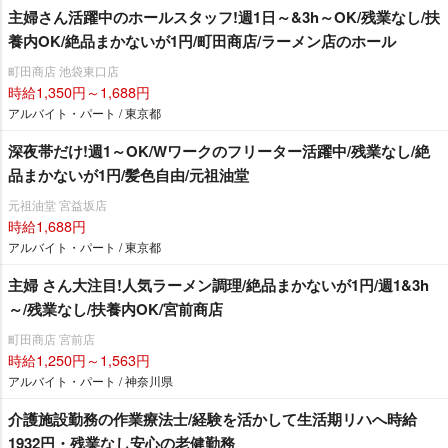
主婦さん活躍中のホールスタッフ!週1日～&3h～OK/残業なし/扶
養内OK/絶品まかないが1円/町田商店/ラーメン店のホール
町田商店 池袋東口店
時給1,350円～1,688円
アルバイト・パート / 東京都
深夜帯だけ!週1～OK/Wワークのフリーター活躍中/残業なし/絶
品まかないが1円/髪色自由/元祖油堂
元祖油堂 宮益坂店
時給1,688円
アルバイト・パート / 東京都
主婦 さん大注目!人気ラーメン調理/絶品まかないが1円/週1&3h
～/残業なし/扶養内OK/宮前商店
町田商店 宮前店
時給1,250円～1,563円
アルバイト・パート / 神奈川県
介護施設勤務の作業療法士/経験を活かして生活期リハへ時給
1932円・残業なし安心の老健勤務