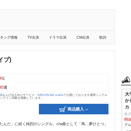
キング情報
TV出演
ドラマ出演
CM出演
歌詞
イプ)
4
位
30
週
大
大樹
および法人向けサービス・
ORICON BiZ online
で公開しております週間シングル
のランクイン回数を掲載しています。
か
カ
商品購入
株式
時給
えたんだ」に続く純烈のシングル。c/w曲として「馬…夢ひとつ」
アル