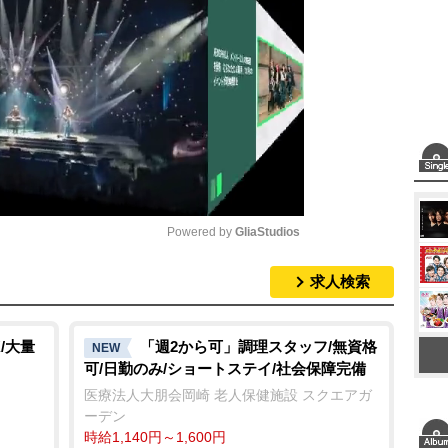
Powered by 
GliaStudios
求人検索
M
u
t
/大量
「週2から可」調理スタッフ/無資格
NEW
可/日勤のみ/ショートステイ/社会保障完備
e
医療法人大朋会岡崎 老人保健施設 スクエアガ
ーデン
時給1,140円～1,600円