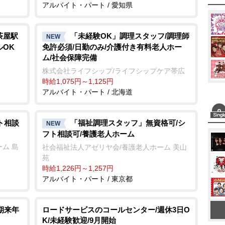
アルバイト・パート / 愛知県
茶屋駅
「未経験OK」調理スタッフ/調理師
NEW
ルOK
免許必須/日勤のみ/介護付き有料老人ホー
ム/社会保障完備
株式会社ライフシップ/ライフシップケア帯広
時給1,075円～1,125円
アルバイト・パート / 北海道
ト相談
「福祉調理スタッフ」無資格可/シ
NEW
フト相談可/養護老人ホーム
ム 島
社会福祉法人アゼリヤ会/養護老人ホーム 美山
苑
時給1,226円～1,257円
アルバイト・パート / 東京都
期来年
ロードサービスのコールセンター/週休3日O
K/未経験歓迎/9月開始