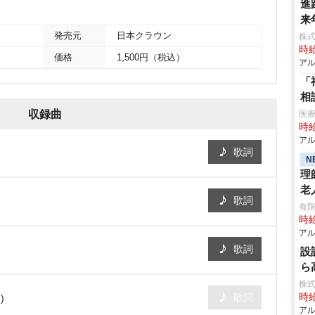
進
来
発売元
日本クラウン
株式
時給
価格
1,500円（税込）
アル
「
相
収録曲
医療
時給
アル
歌詞
N
理
老
歌詞
有限
時給
アル
歌詞
設
ら
株式
歌詞
時給
)
アル