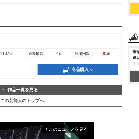
茶
4
30
2月07日
過去最高
登場回数
位
週
違
オ
商品購入
作品一覧を見る
この芸能人のトップへ
このニュースを見る
arrow_forward_ios