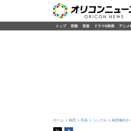
トップ
芸能
音楽
ドラマ&映画
アニメ
ホーム
純烈
作品
シングル
純烈魂(Aタ