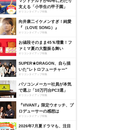
マクドナルドが40年にわたり
支える「小学生の甲子園」
オリコンタイアップ特集
向井康二イケメンすぎ！純愛
『（LOVE SONG）』
オリコンタイアップ特集
お値段そのまま45％増量！フ
ァミマ夏の大盤振る舞い
オリコンタイアップ特集
SUPER★DRAGON、自ら描
いた”レトロフューチャー”
オリコンタイアップ特集
パソコンメーカー社員が本気
で選ぶ「10万円台PC3選」
オリコンタイアップ特集
『VIVANT』限定ウオッチ、プ
ロデューサーの感想は
オリコンタイアップ特集
2026年7月夏ドラマも、注目