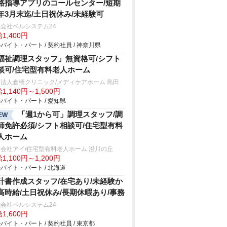
路指導アプリのコールセンター/短期
年3月末迄/土日祝休み/未経験可
会社ベルシステム24
1,400円
バイト・パート / 契約社員 / 神奈川県
福祉調理スタッフ」無資格可/シフト
談可/住宅型有料老人ホーム
法人倉橋クリニック/メディケアホーム 島田
1,140円～1,500円
バイト・パート / 愛知県
「週1から可」調理スタッフ/調
EW
師免許必須/シフト相談可/住宅型有料
人ホーム
会社アイ/住宅型有料老人ホーム 澄川の丘
1,100円～1,200円
バイト・パート / 北海道
計書作成スタッフ/在宅あり/未経験か
高時給/土日祝休み/長期休暇あり/事務
会社ベルシステム24
1,600円
バイト・パート / 契約社員 / 東京都