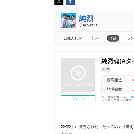
純烈
じゅんれつ
芸能人TOP
記事
作品
ラン
純烈魂(Aタ
純烈
最高順位
登場回数
※「登場回数」は
you
シングル
ランキングTOP200
23年2月に発売された「だってめぐり逢