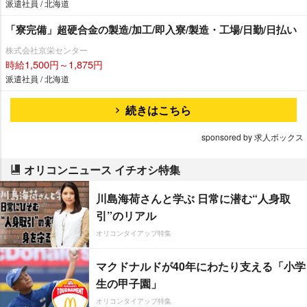
派遣社員 / 北海道
「寮完備」超硬合金の製造/加工/即入寮/製造・工場/日勤/日払い
株式会社京栄センター
時給1,500円～1,875円
派遣社員 / 北海道
続きはこちら
sponsored by 求人ボックス
オリコンニュース イチオシ特集
川島海荷さんと学ぶ 日常に潜む“人身取
引”のリアル
オリコンタイアップ特集
マクドナルドが40年にわたり支える「小学
生の甲子園」
オリコンタイアップ特集