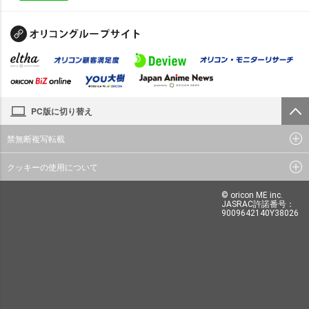
PC版に切り替え
禁無断複写転載
クッキーの使用について
© oricon ME inc.
JASRAC許諾番号：
9009642140Y38026