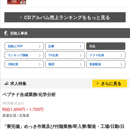
CDアルバム売上ランキングをもっと見る
芸能人事典
芸能人TOP
記事
作品
ランキング情報
TV出演
ドラマ出演
CM出演
歌詞
音楽配信
求人特集
さらに見る
ペプチド合成業務/化学分析
WDB株式会社
時給1,650円～1,700円
派遣社員 / 北海道
「寮完備」めっき作業及び付随業務/即入寮/製造・工場/日勤/日