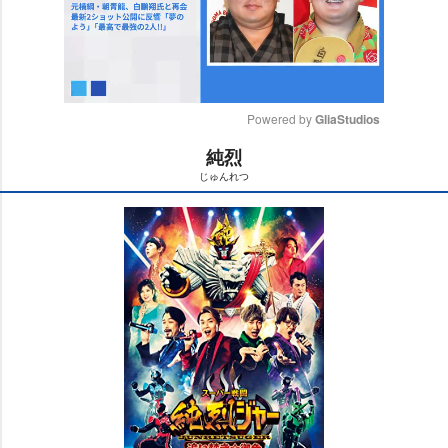
Powered by 
GliaStudios
純烈
M
じゅんれつ
u
t
e