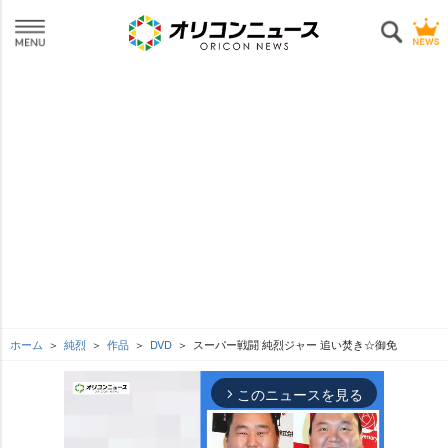
ホーム
純烈
作品
DVD
スーパー戦闘 純烈ジャー 追い焚き☆御免
このニュースを見る
arrow_forward_ios