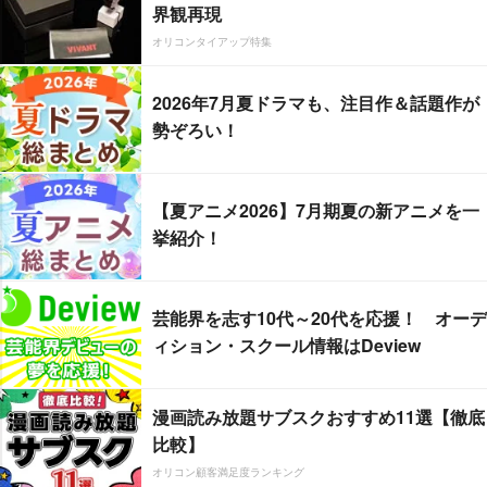
界観再現
オリコンタイアップ特集
2026年7月夏ドラマも、注目作＆話題作が
勢ぞろい！
【夏アニメ2026】7月期夏の新アニメを一
挙紹介！
芸能界を志す10代～20代を応援！ オーデ
ィション・スクール情報はDeview
漫画読み放題サブスクおすすめ11選【徹底
比較】
オリコン顧客満足度ランキング