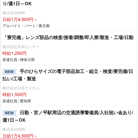
り/週1日～OK
株式会社MSK
日給1万4,500円～
アルバイト・パート / 東京都
「寮完備」レンズ部品の検査/接着/調整/即入寮/製造・工場/日勤
株式会社京栄センター
時給1,250円
派遣社員 / 神奈川県
手のひらサイズの電子部品加工・組立・検査/寮完備/日
NEW
払い/工場・製造
株式会社日本ケイテム
時給1,500円
派遣社員 / 愛知県
日勤・宮ノ平駅周辺の交通誘導警備員/入社祝い金あり/
NEW
週1日～OK
株式会社MSK
日給1万4,500円～