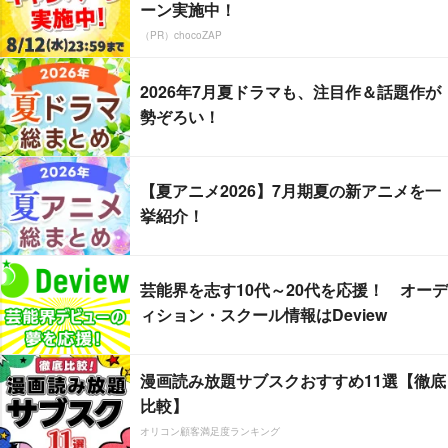
ーン実施中！
（PR）chocoZAP
2026年7月夏ドラマも、注目作＆話題作が
勢ぞろい！
【夏アニメ2026】7月期夏の新アニメを一
挙紹介！
芸能界を志す10代～20代を応援！ オーデ
ィション・スクール情報はDeview
漫画読み放題サブスクおすすめ11選【徹底
比較】
オリコン顧客満足度ランキング