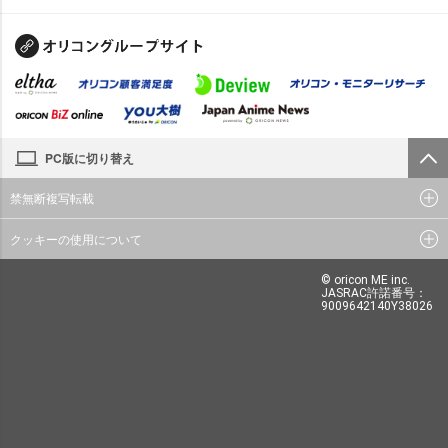
PC版に切り替え
禁無断複写転載
クッキーの使用について
© oricon ME inc.
JASRAC許諾番号：
9009642140Y38026