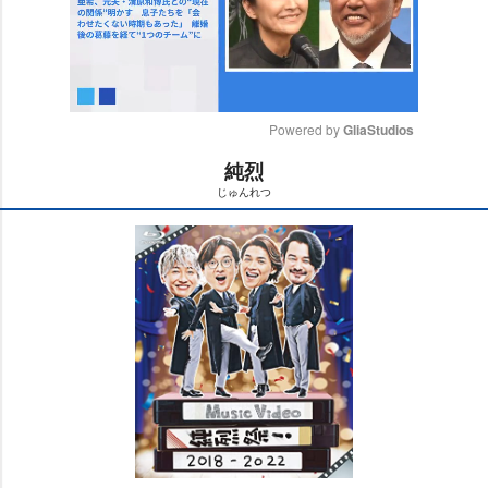
Powered by 
GliaStudios
純烈
M
じゅんれつ
u
t
e