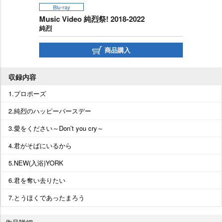
Blu-ray
Music Video 純烈祭! 2018-2022
純烈
商品購入
収録内容
1.プロポーズ
2.純烈のハッピーバースデー
3.愛をください～Don’t you cry～
4.君がそばにいるから
5.NEW(入浴)YORK
6.君を奪い去りたい
7.とうほくであったまろう