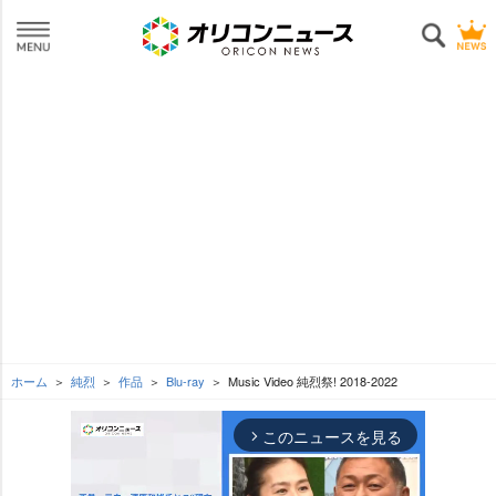
ホーム
純烈
作品
Blu-ray
Music Video 純烈祭! 2018-2022
このニュースを見る
arrow_forward_ios