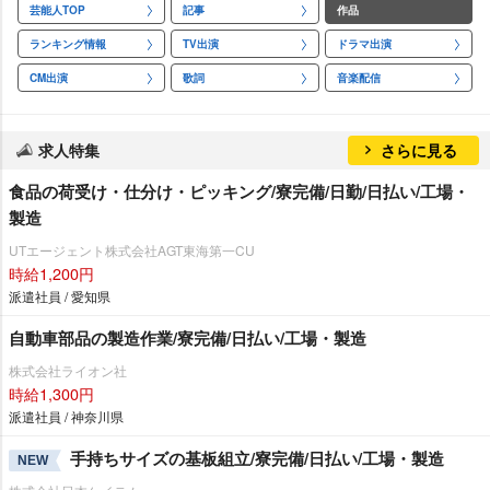
芸能人TOP
記事
作品
ランキング情報
TV出演
ドラマ出演
CM出演
歌詞
音楽配信
求人特集
さらに見る
食品の荷受け・仕分け・ピッキング/寮完備/日勤/日払い/工場・
製造
UTエージェント株式会社AGT東海第一CU
時給1,200円
派遣社員 / 愛知県
自動車部品の製造作業/寮完備/日払い/工場・製造
株式会社ライオン社
時給1,300円
派遣社員 / 神奈川県
手持ちサイズの基板組立/寮完備/日払い/工場・製造
NEW