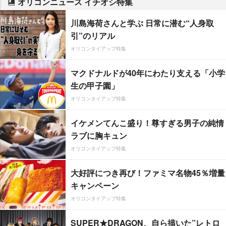
オリコンニュース イチオシ特集
川島海荷さんと学ぶ 日常に潜む“人身取
引”のリアル
オリコンタイアップ特集
マクドナルドが40年にわたり支える「小学
生の甲子園」
オリコンタイアップ特集
イケメンてんこ盛り！尊すぎる男子の純情
ラブに胸キュン
オリコンタイアップ特集
大好評につき再び！ファミマ名物45％増量
キャンペーン
オリコンタイアップ特集
SUPER★DRAGON、自ら描いた”レトロ