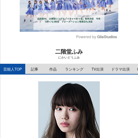
Powered by 
GliaStudios
M
二階堂ふみ
u
にかいどうふみ
t
e
芸能人TOP
記事
作品
ランキング
TV出演
ドラマ出演