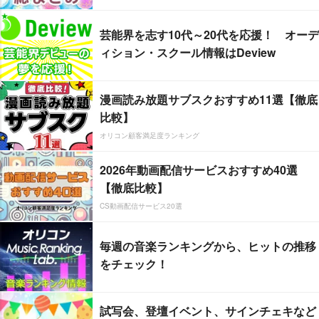
芸能界を志す10代～20代を応援！ オーデ
ィション・スクール情報はDeview
漫画読み放題サブスクおすすめ11選【徹底
比較】
オリコン顧客満足度ランキング
2026年動画配信サービスおすすめ40選
【徹底比較】
CS動画配信サービス20選
毎週の音楽ランキングから、ヒットの推移
をチェック！
試写会、登壇イベント、サインチェキなど