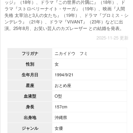
ッジ』（18年）、ドラマ『この世界の片隅に』（18年）、ド
ラマ『ストロベリーナイト・サーガ』（19年）、映画『人間
失格 太宰治と3人の女たち』（19年）、ドラマ『プロミス・シ
ンデレラ』（21年）、ドラマ『VIVANT』（23年）などに出
演。25年8月、お笑い芸人のカズレーザー との結婚を発表。
2025-11-25 更新
フリガナ
ニカイドウ フミ
性別
女
生年月日
1994/9/21
星座
おとめ座
血液型
O型
身長
157cm
出身地
沖縄県
ジャンル
女優