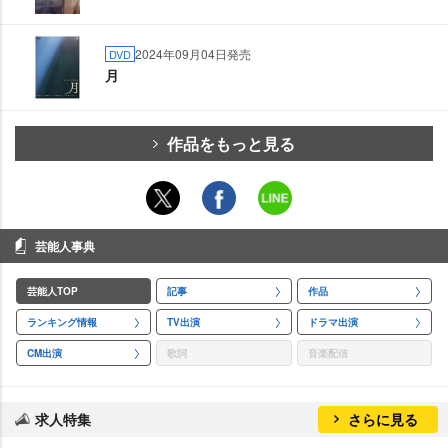
2024年09月04日発売
DVD
月
作品をもっと見る
芸能人事典
芸能人TOP
記事
作品
ランキング情報
TV出演
ドラマ出演
CM出演
歌詞
音楽配信
求人特集
さらに見る