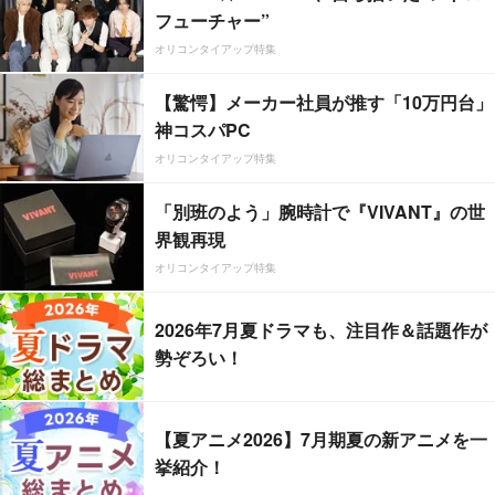
フューチャー”
オリコンタイアップ特集
【驚愕】メーカー社員が推す「10万円台」
神コスパPC
オリコンタイアップ特集
「別班のよう」腕時計で『VIVANT』の世
界観再現
オリコンタイアップ特集
2026年7月夏ドラマも、注目作＆話題作が
勢ぞろい！
【夏アニメ2026】7月期夏の新アニメを一
挙紹介！