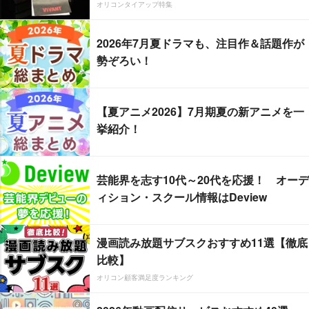
オリコンタイアップ特集
2026年7月夏ドラマも、注目作＆話題作が
勢ぞろい！
【夏アニメ2026】7月期夏の新アニメを一
挙紹介！
芸能界を志す10代～20代を応援！ オーデ
ィション・スクール情報はDeview
漫画読み放題サブスクおすすめ11選【徹底
比較】
オリコン顧客満足度ランキング