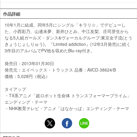
作品詳細
10年1月に結成、同年5月にシングル「キラリ☆」でデビューし
た、小西彩乃、山邊未夢、新井ひとみ、中江友梨、庄司芽生から
なる5人組ガールズ・ダンス&ヴォーカルグループ:東京女子流(とう
きょうじょしりゅう)。『Limited addiction』(12年3月発売)に続く
3作目のアルバムでPV他を収めたBlu-ray付き。
発売日：2013年01月30日
発売元：エイベックス・トラックス 品番：AVCD-38624/B
価格：5,028円（税込）
タイアップ
・TX系アニメ「超ロボット生命体 トランスフォーマープライム」
エンディング・テーマ
・NHK教育テレビ・アニメ「はなかっぱ」エンディング・テーマ