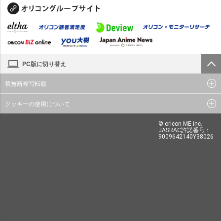
PC版に切り替え
禁無断複写転載
クッキーの使用について
© oricon ME inc.
JASRAC許諾番号：
9009642140Y38026