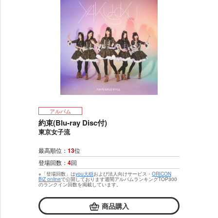
アルバム
約束(Blu-ray Disc付)
東京女子流
最高順位：
13
位
登場回数：
4
回
※「登場回数」は
you大樹
および法人向けサービス・
ORICON
BiZ online
で公開しております週間アルバムランキングTOP300
のランクイン回数を掲載しています。
商品購入