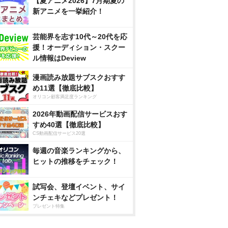
【夏アニメ2026】7月期夏の
新アニメを一挙紹介！
芸能界を志す10代～20代を応
援！オーディション・スクー
ル情報はDeview
漫画読み放題サブスクおすす
め11選【徹底比較】
オリコン顧客満足度ランキング
2026年動画配信サービスおす
すめ40選【徹底比較】
CS動画配信サービス20選
毎週の音楽ランキングから、
ヒットの推移をチェック！
試写会、登壇イベント、サイ
ンチェキなどプレゼント！
プレゼント特集