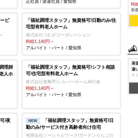
正社員 / 派遣社員 / 愛知県
時給
派遣
ービ
「福祉調理スタッフ」無資格可/日勤のみ/住
宅型有料老人ホーム
株式会社つむぎコーポレーション
ー
時給1,140円～
アルバイト・パート / 愛知県
茶
/調理師
「福祉調理スタッフ」無資格可/シフト相談
違
可/住宅型有料老人ホーム
料老人ホ
オ
株式会社角亀甲/シルバーホーム神の倉
時給1,140円～
アルバイト・パート / 愛知県
可/夜
「福祉調理スタッフ」無資格可/日
NEW
勤のみ/サービス付き高齢者向け住宅
有限会社ソーシャルワーク/ガーデンりんごの