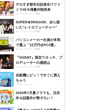
デカすぎ都市伝説発生!?ファ
ミマ45％増量作戦再来
オリコンタイアップ特集
SUPER★DRAGON、自ら描
いた”レトロフューチャー”
オリコンタイアップ特集
パソコンメーカー社員が本気
で選ぶ「10万円台PC3選」
オリコンタイアップ特集
『VIVANT』限定ウオッチ、プ
ロデューサーの感想は
オリコンタイアップ特集
自販機にピッ！ですぐに買え
ちゃう
（PR）ジハンピ
2026年7月夏ドラマも、注目
作＆話題作が勢ぞろい！