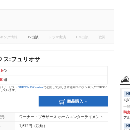
キング情報
TV出演
ドラマ出演
CM出演
歌詞
クス:フュリオサ
15
位
60
週
向けサービス・
ORICON BiZ online
で公開しております週間DVDランキングTOP300
載しています。
N
可
商品購入
一般
時給
売元
ワーナー・ブラザース ホームエンターテイメント
アル
N
格
1,572円（税込）