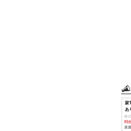
家
あ
株
時給
派遣