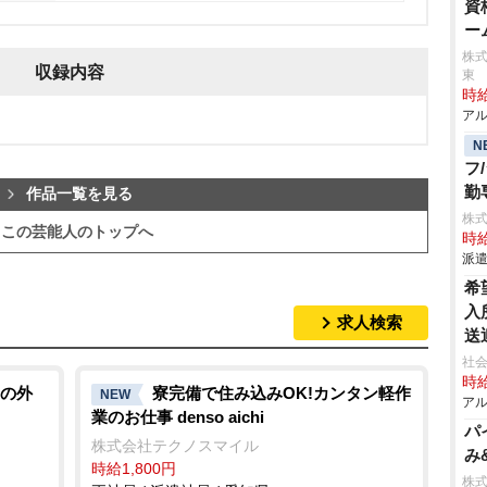
資
ー
株式
収録内容
東
時給
アル
N
フ
勤
作品一覧を見る
株
この芸能人のトップへ
時給
派遣
希
入
求人検索
送
あ
社会
時給
の外
寮完備で住み込みOK!カンタン軽作
NEW
アル
業のお仕事 denso aichi
パ
株式会社テクノスマイル
み
時給1,800円
株