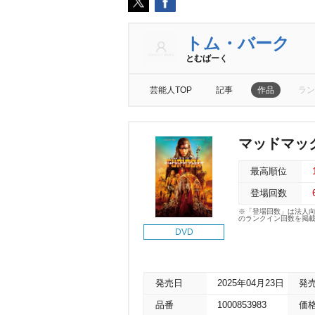
トム・バーク
とむばーく
芸能人TOP
記事
作品
ラン
マッドマッ
最高順位
登場回数
※「登場回数」は法人
のランクイン回数を掲
DVD
発売日
2025年04月23日
発
品番
1000853983
価