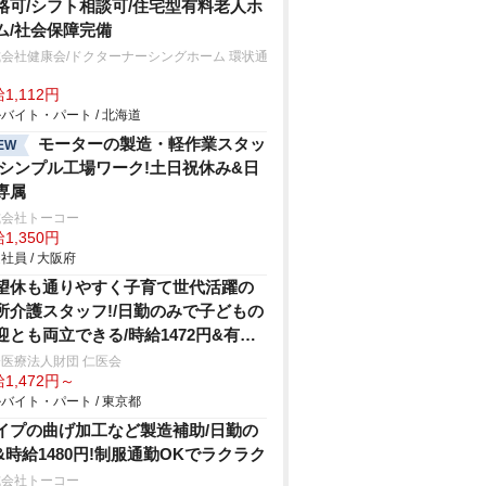
格可/シフト相談可/住宅型有料老人ホ
ム/社会保障完備
会社健康会/ドクターナーシングホーム 環状通
1,112円
バイト・パート / 北海道
モーターの製造・軽作業スタッ
EW
/シンプル工場ワーク!土日祝休み&日
専属
式会社トーコー
1,350円
社員 / 大阪府
望休も通りやすく子育て世代活躍の
所介護スタッフ!/日勤のみで子どもの
迎とも両立できる/時給1472円&有給
り
医療法人財団 仁医会
1,472円～
バイト・パート / 東京都
イプの曲げ加工など製造補助/日勤の
&時給1480円!制服通勤OKでラクラク
式会社トーコー