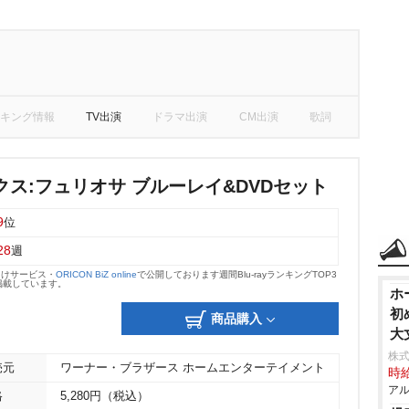
キング情報
TV出演
ドラマ出演
CM出演
歌詞
ス:フュリオサ ブルーレイ&DVDセット
9
位
28
週
向けサービス・
ORICON BiZ online
で公開しております週間Blu-rayランキングTOP3
掲載しています。
ホ
初
商品購入
大
株
売元
ワーナー・ブラザース ホームエンターテイメント
時給
アル
格
5,280円（税込）