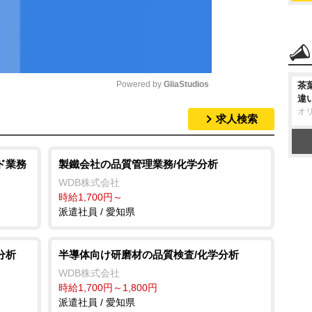
Powered by 
GliaStudios
茶
違
オ
求人検索
M
u
t
ド業務
製鐵会社の品質管理業務/化学分析
e
WDB株式会社
時給1,700円～
派遣社員 / 愛知県
分析
半導体向け研磨材の品質検査/化学分析
WDB株式会社
時給1,700円～1,800円
派遣社員 / 愛知県