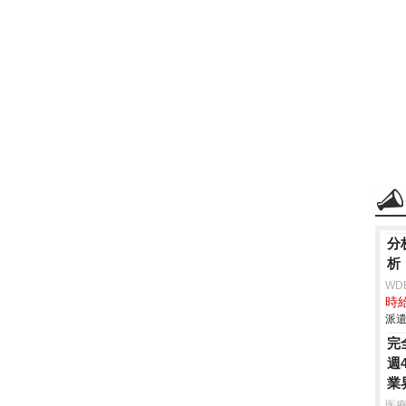
分
析
WD
時給
派遣
完
週
業
医療