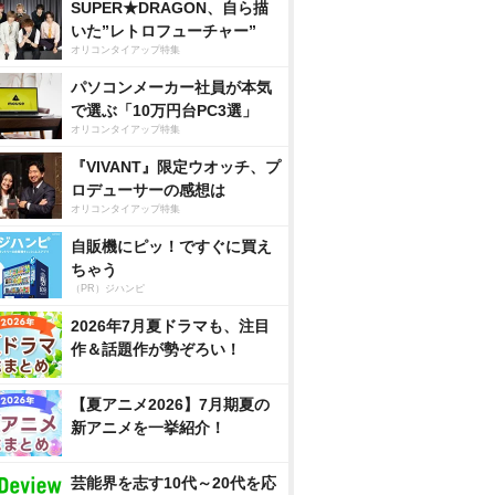
SUPER★DRAGON、自ら描
いた”レトロフューチャー”
オリコンタイアップ特集
パソコンメーカー社員が本気
で選ぶ「10万円台PC3選」
オリコンタイアップ特集
『VIVANT』限定ウオッチ、プ
ロデューサーの感想は
オリコンタイアップ特集
自販機にピッ！ですぐに買え
ちゃう
（PR）ジハンピ
2026年7月夏ドラマも、注目
作＆話題作が勢ぞろい！
【夏アニメ2026】7月期夏の
新アニメを一挙紹介！
芸能界を志す10代～20代を応