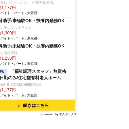
会社メディカルシード/善幸苑 鶴見
1,177円
バイト・パート / 大阪府
科助手/未経験OK・扶養内勤務OK
レナデンタルオフィス
1,300円
バイト・パート / 東京都
科助手/未経験OK・扶養内勤務OK
りん歯科医院
1,230円
バイト・パート / 東京都
「福祉調理スタッフ」無資格
EW
/日勤のみ/住宅型有料老人ホーム
会社BISCUSS/HIBISU吹田
1,177円
バイト・パート / 大阪府
続きはこちら
sponsored by 求人ボックス