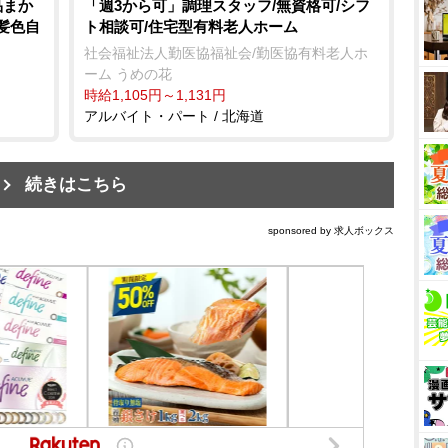
品まか
「週3から可」調理スタッフ/無資格可/シフ
/髪色自
ト相談可/住宅型有料老人ホーム
社会福祉法人勤医協福祉会/勤医協有料老人ホ
ーム うめの花
時給1,105円～1,131円
アルバイト・パート / 北海道
続きはこちら
sponsored by 求人ボックス