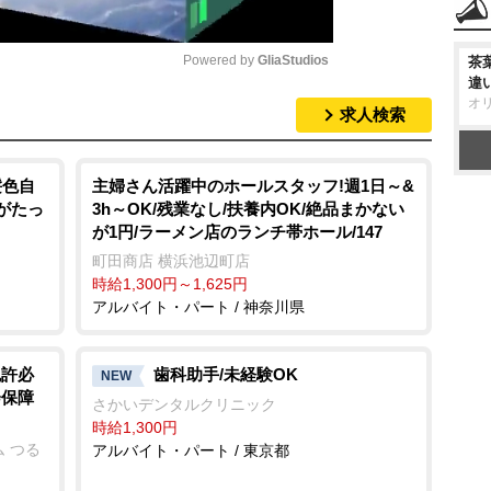
Powered by 
GliaStudios
茶
違
オ
求人検索
M
u
t
髪色自
主婦さん活躍中のホールスタッフ!週1日～&
いがたっ
3h～OK/残業なし/扶養内OK/絶品まかない
e
が1円/ラーメン店のランチ帯ホール/147
町田商店 横浜池辺町店
時給1,300円～1,625円
アルバイト・パート / 神奈川県
免許必
歯科助手/未経験OK
NEW
会保障
さかいデンタルクリニック
時給1,300円
 つる
アルバイト・パート / 東京都