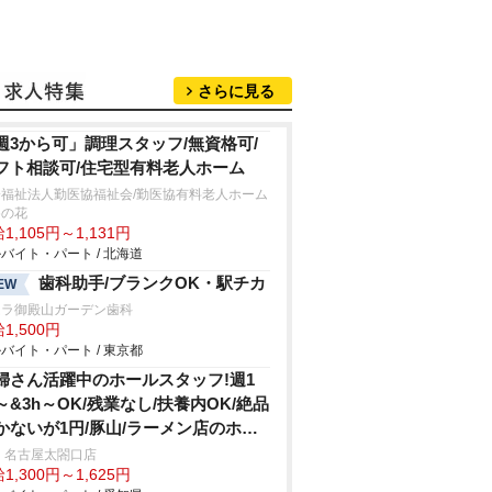
さらに見る
週3から可」調理スタッフ/無資格可/
フト相談可/住宅型有料老人ホーム
会福祉法人勤医協福祉会/勤医協有料老人ホーム
めの花
1,105円～1,131円
バイト・パート / 北海道
歯科助手/ブランクOK・駅チカ
EW
ムラ御殿山ガーデン歯科
1,500円
バイト・パート / 東京都
婦さん活躍中のホールスタッフ!週1
～&3h～OK/残業なし/扶養内OK/絶品
かないが1円/豚山/ラーメン店のホー
 名古屋太閤口店
1,300円～1,625円