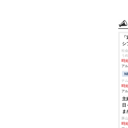
「
シ
社
う
時給
アル
N
ナ
時給
アル
主
日
ま
ル
豚山
時給