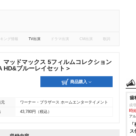
キング情報
TV出演
ドラマ出演
CM出演
歌詞
】マッドマックス 5フィルムコレクション
TRA HD&ブルーレイセット＞
商品購入
歯
売元
ワーナー・ブラザース ホームエンターテイメント
成
時給
格
43,780円（税込）
アル
「
ス