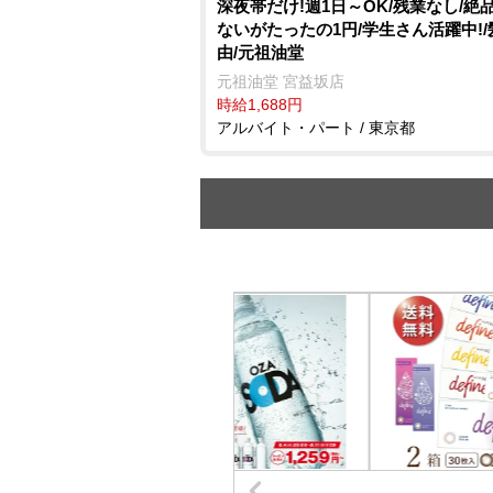
深夜帯だけ!週1日～OK/残業なし/絶
ないがたったの1円/学生さん活躍中!
由/元祖油堂
元祖油堂 宮益坂店
時給1,688円
アルバイト・パート / 東京都