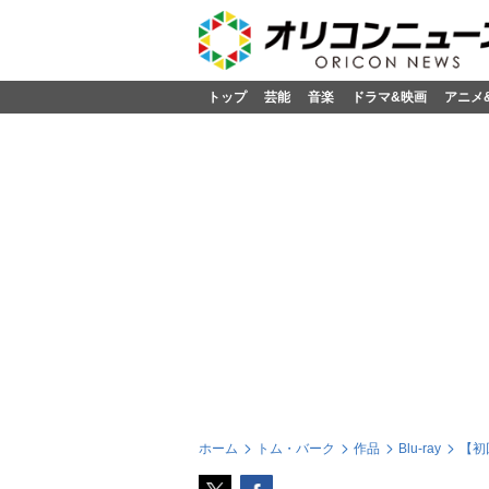
トップ
芸能
音楽
ドラマ&映画
アニメ
ホーム
トム・バーク
作品
Blu-ray
【初