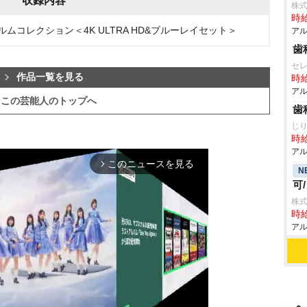
収録内容
株式
時給
ルムコレクション＜4K ULTRA HD&ブルーレイセット＞
アル
歯
セ
作品一覧を見る
時給
アル
この芸能人のトップへ
歯
じ
時給
アル
このニュースを見る
arrow_forward_ios
N
可
株式
時給
アル