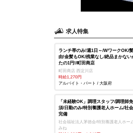
求人特集
ランチ帯のみ!週1日～/WワークOK/
由!金髪もOK/残業なし/絶品まかな
たの1円!/町田商店
町田商店 西淀川店
時給1,270円
アルバイト・パート / 大阪府
「未経験OK」調理スタッフ/調理師
須/日勤のみ/特別養護老人ホーム/社
完備
社会福祉法人茅徳会/特別養護老人ホーム
みね