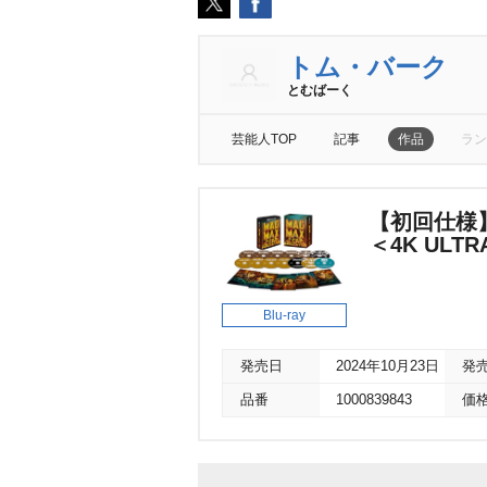
トム・バーク
とむばーく
芸能人TOP
記事
作品
ラン
【初回仕様
＜4K UL
Blu-ray
発売日
2024年10月23日
発
品番
1000839843
価