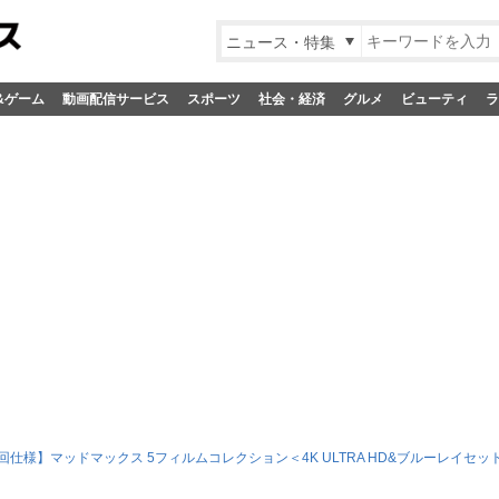
ニュース・特集
&ゲーム
動画配信サービス
スポーツ
社会・経済
グルメ
ビューティ
ラ
回仕様】マッドマックス 5フィルムコレクション＜4K ULTRA HD&ブルーレイセッ