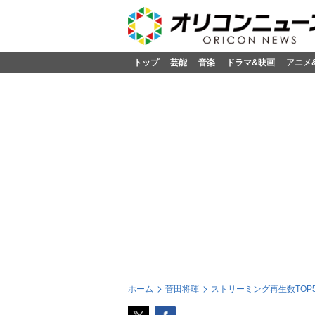
トップ
芸能
音楽
ドラマ&映画
アニメ
ホーム
菅田将暉
ストリーミング再生数TOP