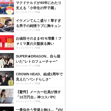
マクドナルドが40年にわたり
支える「小学生の甲子園」
オリコンタイアップ特集
イケメンてんこ盛り！尊すぎ
る男子の純情ラブに胸キュン
オリコンタイアップ特集
お値段そのまま45％増量！フ
ァミマ夏の大盤振る舞い
オリコンタイアップ特集
SUPER★DRAGON、自ら描
いた”レトロフューチャー”
オリコンタイアップ特集
CROWN HEAD、結成1周年で
見えた”バンドらしさ”
オリコンタイアップ特集
【驚愕】メーカー社員が推す
「10万円台」神コスパPC
オリコンタイアップ特集
一番似合う登場人物は…『VIV