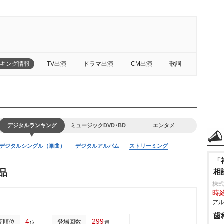
キング情報
TV出演
ドラマ出演
CM出演
歌詞
デジタルランキング
ミュージックDVD･BD
エンタメ
デジタルシングル（単曲）
デジタルアルバム
ストリーミング
「
相
品
株
時給
アル
歯
4
299
高順位
登場回数
位
週