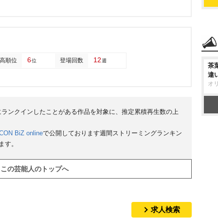
6
12
高順位
登場回数
位
週
茶
違
オ
0にランクインしたことがある作品を対象に、推定累積再生数の上
CON BiZ online
で公開しております週間ストリーミングランキン
います。
この芸能人のトップへ
求人検索