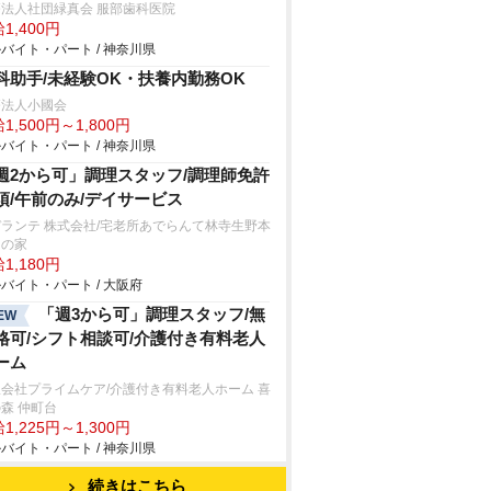
法人社団緑真会 服部歯科医院
1,400円
バイト・パート / 神奈川県
科助手/未経験OK・扶養内勤務OK
療法人小國会
1,500円～1,800円
バイト・パート / 神奈川県
週2から可」調理スタッフ/調理師免許
須/午前のみ/デイサービス
ランテ 株式会社/宅老所あでらんて林寺生野本
りの家
1,180円
バイト・パート / 大阪府
「週3から可」調理スタッフ/無
EW
格可/シフト相談可/介護付き有料老人
ーム
会社プライムケア/介護付き有料老人ホーム 喜
森 仲町台
1,225円～1,300円
バイト・パート / 神奈川県
続きはこちら