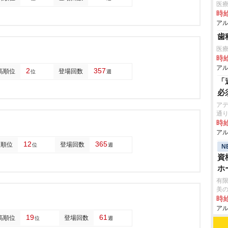
医療
時給
アル
歯
医
時給
アル
2
357
高順位
登場回数
位
週
「
必
アデ
通
時給
アル
12
365
高順位
登場回数
位
週
N
資
ホ
有限
美の
時給
アル
19
61
高順位
登場回数
位
週