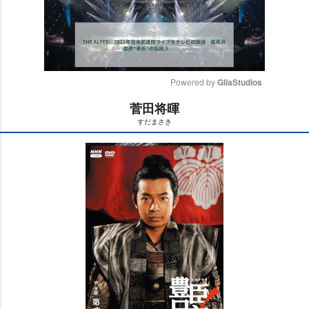
Powered by 
GliaStudios
菅田将暉
M
すだまさき
u
t
e