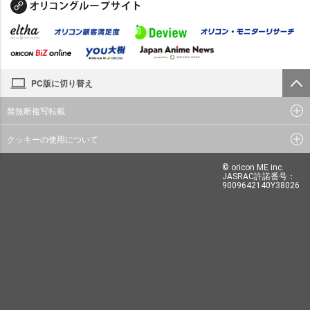
PC版に切り替え
禁無断複写転載
クッキーの使用について
© oricon ME inc.
JASRAC許諾番号：
9009642140Y38026