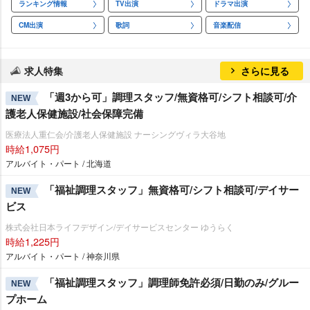
ランキング情報
TV出演
ドラマ出演
CM出演
歌詞
音楽配信
求人特集
さらに見る
「週3から可」調理スタッフ/無資格可/シフト相談可/介
NEW
護老人保健施設/社会保障完備
医療法人重仁会/介護老人保健施設 ナーシングヴィラ大谷地
時給1,075円
アルバイト・パート / 北海道
「福祉調理スタッフ」無資格可/シフト相談可/デイサー
NEW
ビス
株式会社日本ライフデザイン/デイサービスセンター ゆうらく
時給1,225円
アルバイト・パート / 神奈川県
「福祉調理スタッフ」調理師免許必須/日勤のみ/グルー
NEW
プホーム