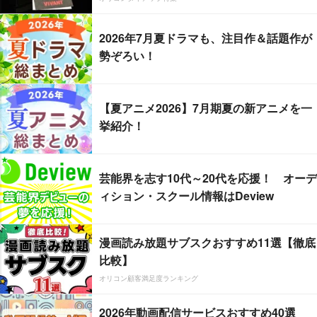
2026年7月夏ドラマも、注目作＆話題作が
勢ぞろい！
【夏アニメ2026】7月期夏の新アニメを一
挙紹介！
芸能界を志す10代～20代を応援！ オーデ
ィション・スクール情報はDeview
漫画読み放題サブスクおすすめ11選【徹底
比較】
オリコン顧客満足度ランキング
2026年動画配信サービスおすすめ40選