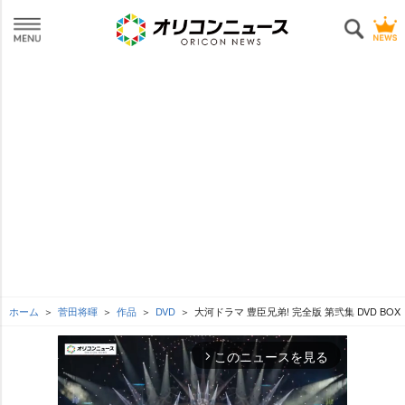
ホーム
菅田将暉
作品
DVD
大河ドラマ 豊臣兄弟! 完全版 第弐集 DVD BOX
このニュースを見る
arrow_forward_ios