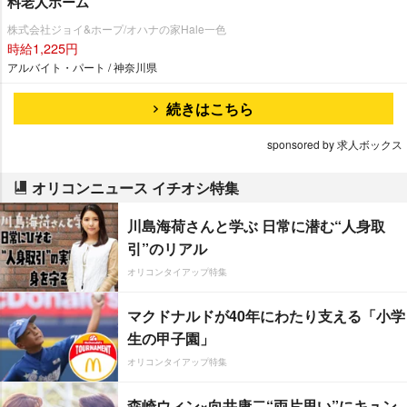
料老人ホーム
株式会社ジョイ&ホープ/オハナの家Hale一色
時給1,225円
アルバイト・パート / 神奈川県
続きはこちら
sponsored by 求人ボックス
オリコンニュース イチオシ特集
川島海荷さんと学ぶ 日常に潜む“人身取
引”のリアル
オリコンタイアップ特集
マクドナルドが40年にわたり支える「小学
生の甲子園」
オリコンタイアップ特集
森崎ウィン×向井康二“両片思い”にキュン