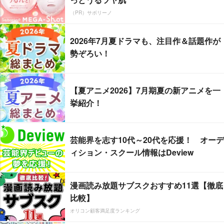
（PR）サボリーノ
2026年7月夏ドラマも、注目作＆話題作が
勢ぞろい！
【夏アニメ2026】7月期夏の新アニメを一
挙紹介！
芸能界を志す10代～20代を応援！ オーデ
ィション・スクール情報はDeview
漫画読み放題サブスクおすすめ11選【徹底
比較】
オリコン顧客満足度ランキング