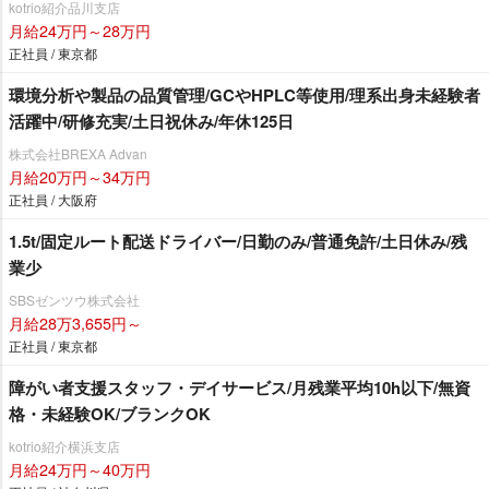
kotrio紹介品川支店
月給24万円～28万円
正社員 / 東京都
環境分析や製品の品質管理/GCやHPLC等使用/理系出身未経験者
活躍中/研修充実/土日祝休み/年休125日
株式会社BREXA Advan
月給20万円～34万円
正社員 / 大阪府
1.5t/固定ルート配送ドライバー/日勤のみ/普通免許/土日休み/残
業少
SBSゼンツウ株式会社
月給28万3,655円～
正社員 / 東京都
障がい者支援スタッフ・デイサービス/月残業平均10h以下/無資
格・未経験OK/ブランクOK
kotrio紹介横浜支店
月給24万円～40万円