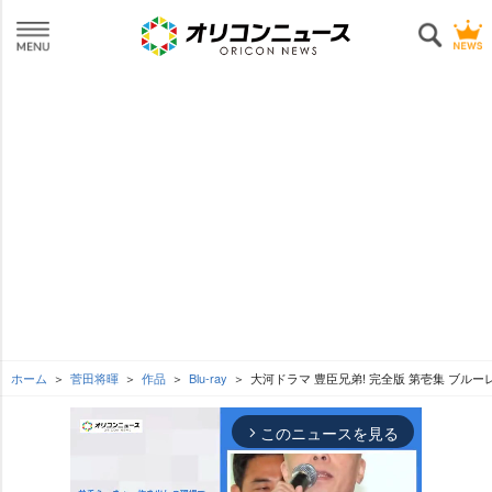
ホーム
菅田将暉
作品
Blu-ray
大河ドラマ 豊臣兄弟! 完全版 第壱集 ブルーレ
このニュースを見る
arrow_forward_ios