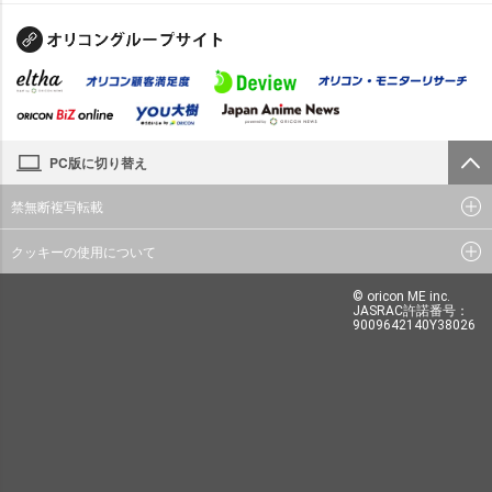
PC版に切り替え
禁無断複写転載
クッキーの使用について
© oricon ME inc.
JASRAC許諾番号：
9009642140Y38026