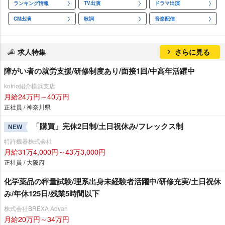
ランキング情報
TV出演
ドラマ出演
CM出演
歌詞
音楽配信
求人特集
さらに見る
障がい者の就労支援/研修制度あり/面接1回/中高年活躍中
kotrio紹介横浜支店
月給24万円～40万円
正社員 / 神奈川県
「購買」完休2日制/土日祝休み/フレックス制
NEW
特許機器株式会社
月給31万4,000円～43万3,000円
正社員 / 大阪府
化学薬品の秤量試験/理系出身未経験者活躍中/研修充実/土日祝休
み/年休125日/残業5時間以下
株式会社BREXA Advan
月給20万円～34万円