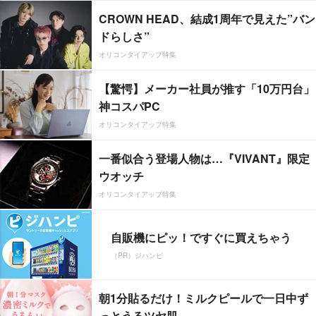
CROWN HEAD、結成1周年で見えた”バン
ドらしさ”
オリコンタイアップ特集
【驚愕】メーカー社員が推す「10万円台」
神コスパPC
オリコンタイアップ特集
一番似合う登場人物は…『VIVANT』限定
ウオッチ
オリコンタイアップ特集
自販機にピッ！ですぐに買えちゃう
（PR）ジハンピ
朝1分貼るだけ！ミルクピールで一日中ず
っとうるツヤ肌