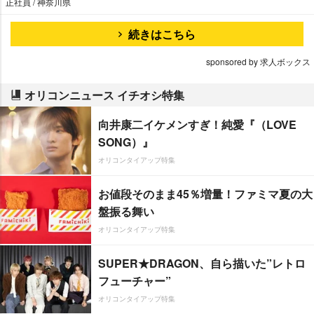
正社員 / 神奈川県
続きはこちら
sponsored by 求人ボックス
オリコンニュース イチオシ特集
向井康二イケメンすぎ！純愛『（LOVE
SONG）』
オリコンタイアップ特集
お値段そのまま45％増量！ファミマ夏の大
盤振る舞い
オリコンタイアップ特集
SUPER★DRAGON、自ら描いた”レトロ
フューチャー”
オリコンタイアップ特集