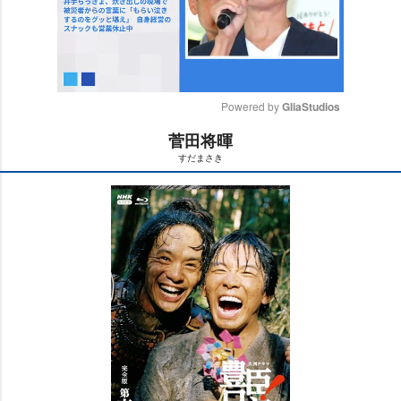
Powered by 
GliaStudios
菅田将暉
M
すだまさき
u
t
e