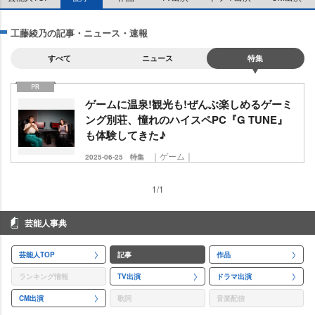
工藤綾乃の記事・ニュース・速報
すべて
ニュース
特集
ゲームに温泉!観光も!ぜんぶ楽しめるゲーミ
ング別荘、憧れのハイスペPC『G TUNE』
も体験してきた♪
｜ゲーム｜
2025-06-25
特集
1/1
芸能人事典
芸能人TOP
記事
作品
ランキング情報
TV出演
ドラマ出演
CM出演
歌詞
音楽配信