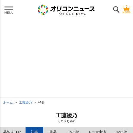
ホーム
工藤綾乃
特集
工藤綾乃
くどうあやの
芸能人TOP
記事
作品
TV出演
ドラマ出演
CM出演