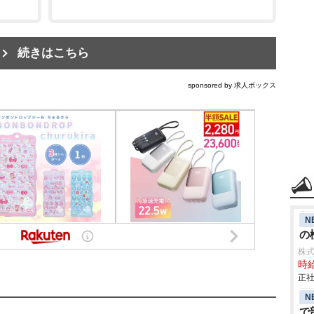
続きはこちら
sponsored by 求人ボックス
N
の検
株
時給
正社
N
で