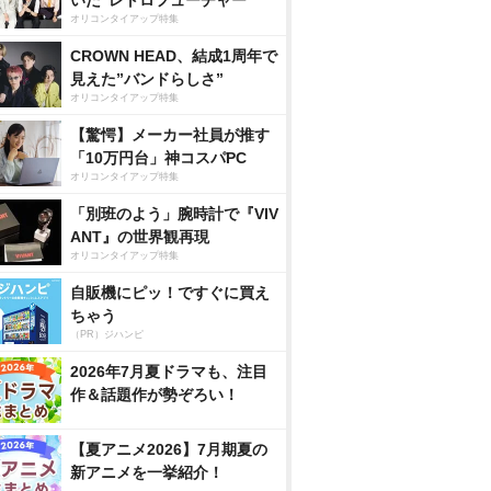
いた”レトロフューチャー”
オリコンタイアップ特集
CROWN HEAD、結成1周年で
見えた”バンドらしさ”
オリコンタイアップ特集
【驚愕】メーカー社員が推す
「10万円台」神コスパPC
オリコンタイアップ特集
「別班のよう」腕時計で『VIV
ANT』の世界観再現
オリコンタイアップ特集
自販機にピッ！ですぐに買え
ちゃう
（PR）ジハンピ
2026年7月夏ドラマも、注目
作＆話題作が勢ぞろい！
【夏アニメ2026】7月期夏の
新アニメを一挙紹介！