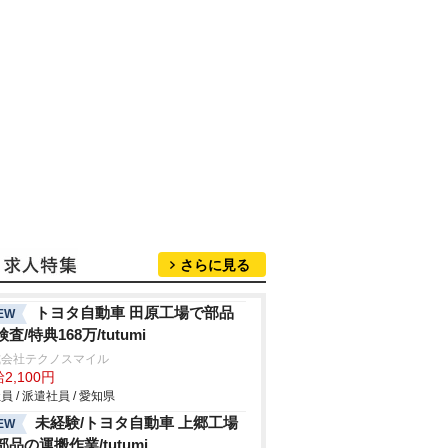
さらに見る
トヨタ自動車 田原工場で部品
EW
査/特典168万/tutumi
式会社テクノスマイル
2,100円
員 / 派遣社員 / 愛知県
未経験/トヨタ自動車 上郷工場
EW
部品の運搬作業/tutumi