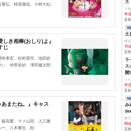
ス
宮康弘、柿原徹也、小林大紀、
小
年収
正社
N
土
愛しき相棒(おしり)よ』
株
月
すじ
正社
櫻井孝宏、杉村憲司、池田鉄
ラ
けい、仲里依紗、津田健次郎、
ス
開
ヒ
年収
正社
N
ゃあまたね。』キャス
み
de
株
、森高愛、マメ山田、入江雅
時給
ぺー、八木響生、飴
正社