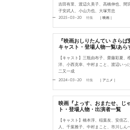
吉田有里、渡辺久美子、高橋伸也、間
子安武人、小山力也、大塚芳忠
2025-03-20
特集
｜映画｜
『映画おしりたんてい さらば
キャスト・登場人物一覧/あら
【キャスト】三瓶由布子、齋藤彩夏、
洋、小西克幸、中村まこと、渡辺いっ
二又一成
2024-03-20
特集
｜アニメ｜
映画『よっす、おまたせ、じ
ト・登場人物・出演者一覧
【キャスト】橋本淳、稲葉友、安倍乙
人、千葉雅子、中村まこと、市川しん