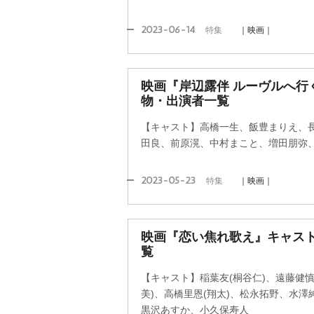
2023-06-14
特集
｜映画｜
映画『岸辺露伴 ルーヴルへ行
物・出演者一覧
【キャスト】高橋一生、飯豊まりえ、
田良、前原滉、中村まこと、増田朋弥
2023-05-23
特集
｜映画｜
映画『恋い焦れ歌え』キャス
覧
【キャスト】稲葉友(桐谷仁)、遠藤健慎(
美)、高橋里恩(翔太)、松永拓野、水
黒沢あすか、小久保寿人