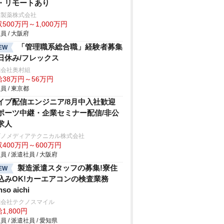
・リモートあり
林製薬株式会社
500万円～1,000万円
員 / 大阪府
「管理職系総合職」経験者募集
EW
日休み/フレックス
式会社奥村組
給38万円～56万円
員 / 東京都
イブ配信エンジニア/8月中入社歓迎
ポーツ中継・企業セミナー配信/非公
求人
ビノメディアテクニカル株式会社
400万円～600万円
員 / 派遣社員 / 大阪府
製造派遣スタッフの募集!寮住
EW
込みOK!カーエアコンの検査業務
nso aichi
式会社テクノスマイル
1,800円
員 / 派遣社員 / 愛知県