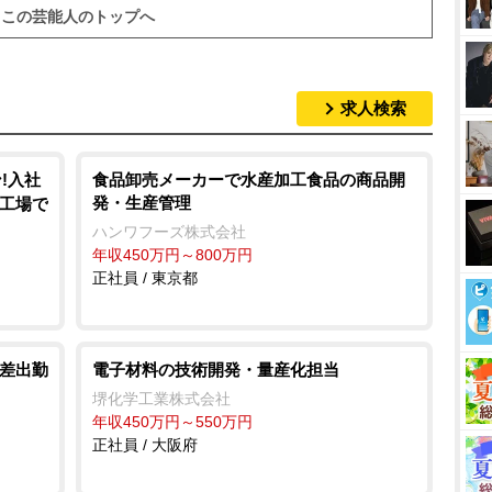
u
この芸能人のトップへ
t
e
求人検索
!入社
食品卸売メーカーで水産加工食品の商品開
発・生産管理
車工場で
ハンワフーズ株式会社
年収450万円～800万円
正社員 / 東京都
時差出勤
電子材料の技術開発・量産化担当
堺化学工業株式会社
年収450万円～550万円
正社員 / 大阪府