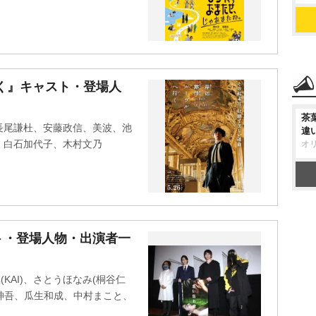
く』キャスト・登場人
茶
長尾謙杜、安藤政信、美波、池
違
、白石加代子、木村文乃
オ
ト・登場人物・出演者一
KAI)、さとうほなみ(桐谷仁
澤紳吾、瓜生和成、中村まこと、