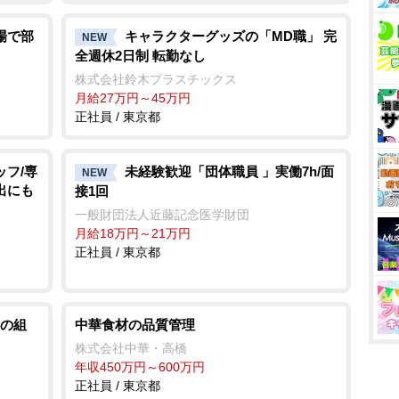
場で部
キャラクターグッズの「MD職」 完
NEW
全週休2日制 転勤なし
株式会社鈴木プラスチックス
月給27万円～45万円
正社員 / 東京都
ッフ/専
未経験歓迎「団体職員 」実働7h/面
NEW
出にも
接1回
一般財団法人近藤記念医学財団
月給18万円～21万円
正社員 / 東京都
の組
中華食材の品質管理
株式会社中華・高橋
年収450万円～600万円
正社員 / 東京都