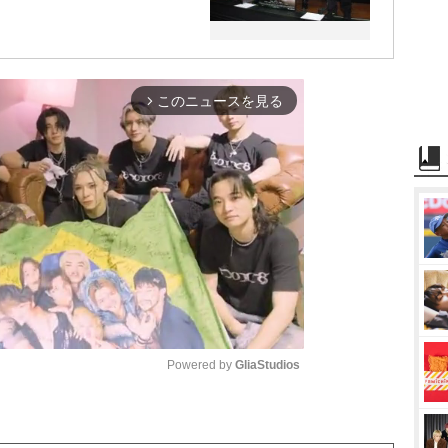
このニュースを見る
arrow_forward_ios
Powered by 
GliaStudios
M