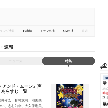
キング情報
TV出演
ドラマ出演
CM出演
歌詞
・速報
ニュース
特集
N
場
・アンド・ムーン』声
株
・あらすじ一覧
時給
正社
櫻井孝宏、杉村憲司、池田鉄
製
けい、志村知幸、大久保瑠美、